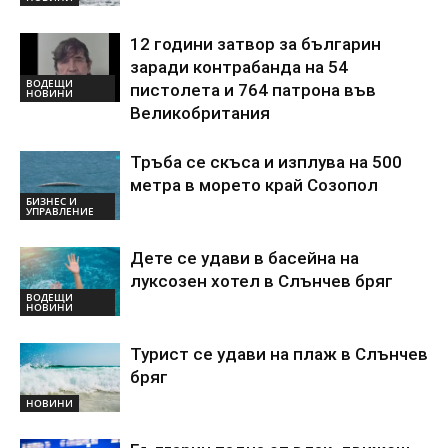
12 години затвор за българин
заради контрабанда на 54
ВОДЕЩИ
пистолета и 764 патрона във
НОВИНИ
Великобритания
Тръба се скъса и изплува на 500
метра в морето край Созопол
БИЗНЕС И
УПРАВЛЕНИЕ
Дете се удави в басейна на
луксозен хотел в Слънчев бряг
ВОДЕЩИ
НОВИНИ
Турист се удави на плаж в Слънчев
бряг
НОВИНИ