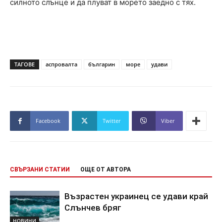
силното слънце и да плуват в морето заедно с тях.
ТАГОВЕ
аспровалта
българин
море
удави
Facebook
Twitter
Viber
СВЪРЗАНИ СТАТИИ
ОЩЕ ОТ АВТОРА
Възрастен украинец се удави край
Слънчев бряг
НОВИНИ