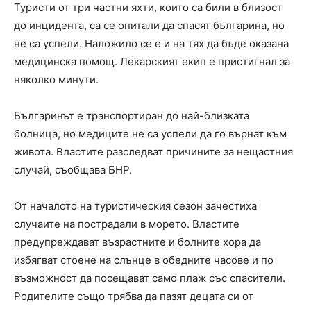
Туристи от три частни яхти, които са били в близост
до инцидента, са се опитали да спасят българина, но
не са успели. Наложило се е и на тях да бъде оказана
медицинска помощ. Лекарският екип е пристигнал за
няколко минути.
Българинът е транспортиран до най-близката
болница, но медиците не са успели да го върнат към
живота. Властите разследват причините за нещастния
случай, съобщава БНР.
От началото на туристическия сезон зачестиха
случаите на пострадали в морето. Властите
предупреждават възрастните и болните хора да
избягват стоене на слънце в обедните часове и по
възможност да посещават само плаж със спасители.
Родителите също трябва да пазят децата си от