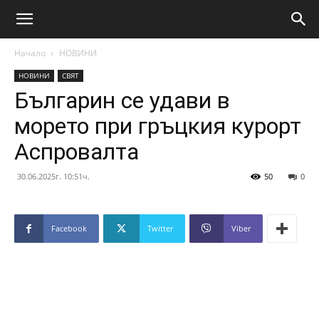
Начало
НОВИНИ
НОВИНИ
СВЯТ
Българин се удави в
морето при гръцкия курорт
Аспровалта
30.06.2025г. 10:51ч.
50
0
Facebook
Twitter
Viber