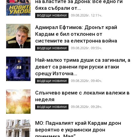
на властите за дрона: Все едно ги
бяха събрали от...
09.08.2026г. 12:11ч.
ВОДЕЩИ НОВИНИ
Адмирал Ефтимов: Дронът край
Кардам е бил отклонен от
системите за електронна война
09.08.2026г. 09:55ч.
ВОДЕЩИ НОВИНИ
Най-малко трима души са загинали, а
девет са ранени при руски атаки
срещу Източна...
09.08.2026г. 09:40ч.
ВОДЕЩИ НОВИНИ
Слънчево време с локални валежи в
неделя
09.08.2026г. 09:28ч.
ВОДЕЩИ НОВИНИ
МО: Падналият край Кардам дрон
вероятно е украински дрон
примамка „Мая“