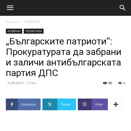
Начало
НОВИНИ
НОВИНИ
ПОЛИТИКА
„Българските патриоти“:
Прокуратурата да забрани
и заличи антибългарската
партия ДПС
10.06.2021г. 11:16ч.
80
0
Facebook
Twitter
Viber