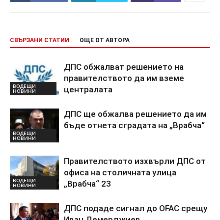
СВЪРЗАНИ СТАТИИ
ОЩЕ ОТ АВТОРА
ДПС обжалват решението на
правителството да им вземе
ВОДЕЩИ
централата
НОВИНИ
ДПС ще обжалва решението да им
бъде отнета сградата на „Врабча“
ВОДЕЩИ
НОВИНИ
Правителството изхвърли ДПС от
офиса на столичната улица
ВОДЕЩИ
„Врабча“ 23
НОВИНИ
ДПС подаде сигнал до OFAC срещу
Иван Демерджиев