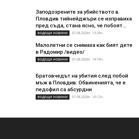
Заподозрените за убийството в
Пловдив тийнейджъри се изправиха
пред съда, стана ясно, че побоят...
07.08.2026г. 13:28ч.
ВОДЕЩИ НОВИНИ
Малолетни се снимаха как бият дете
в Радомир /видео/
07.08.2026г. 14:18ч.
ВОДЕЩИ НОВИНИ
Братовчедът на убития след побой
мъж в Пловдив: Обвиненията, че е
педофил са абсурдни
07.08.2026г. 10:12ч.
ВОДЕЩИ НОВИНИ