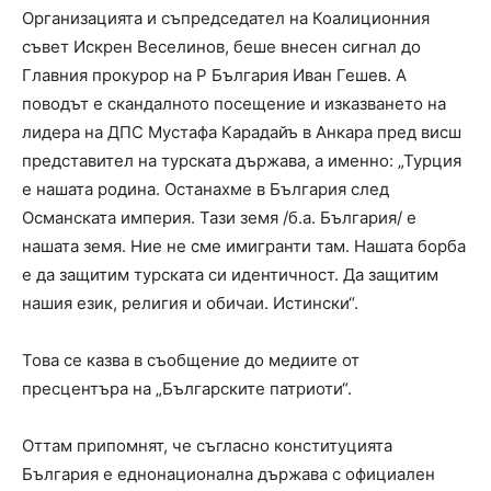
Организацията и съпредседател на Коалиционния
съвет Искрен Веселинов, беше внесен сигнал до
Главния прокурор на Р България Иван Гешев. А
поводът е скандалното посещение и изказването на
лидера на ДПС Мустафа Карадайъ в Анкара пред висш
представител на турската държава, а именно: „Турция
е нашата родина. Останахме в България след
Османската империя. Тази земя /б.а. България/ е
нашата земя. Ние не сме имигранти там. Нашата борба
е да защитим турската си идентичност. Да защитим
нашия език, религия и обичаи. Истински“.
Това се казва в съобщение до медиите от
пресцентъра на „Българските патриоти“.
Оттам припомнят, че съгласно конституцията
България е еднонационална държава с официален