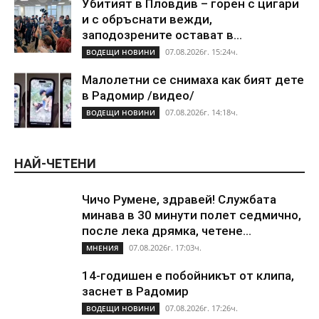
Убитият в Пловдив – горен с цигари
и с обръснати вежди,
заподозрените остават в...
07.08.2026г. 15:24ч.
ВОДЕЩИ НОВИНИ
Малолетни се снимаха как бият дете
в Радомир /видео/
07.08.2026г. 14:18ч.
ВОДЕЩИ НОВИНИ
НАЙ-ЧЕТЕНИ
Чичо Румене, здравей! Службата
минава в 30 минути полет седмично,
после лека дрямка, четене...
07.08.2026г. 17:03ч.
МНЕНИЯ
14-годишен е побойникът от клипа,
заснет в Радомир
07.08.2026г. 17:26ч.
ВОДЕЩИ НОВИНИ