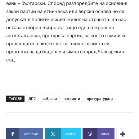
език – български. Според разпоредбите на основния
закон партии на етническа или верска основа не се
допускат в политическият живот на страната. За нас
остава отворен въпросът защо една откровено
антибългарска, протурска партия, за което самият ѝ
председател свидетелства в изказванията си,
продължава да бъде легитимна според българския
съд.
ТАГОВЕ
ДПС
забрани
патриоти
прокуратурата
Facebook
Twitter
Viber