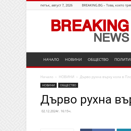
петък, август 7, 2026
BREAKING.BG – Това, което тря
Breaking.bg
НАЧАЛО
НОВИНИ
ОБЩЕСТВО
ПОЛИТИ
Начало
НОВИНИ
Дърво рухна върху кола в Пл
НОВИНИ
ОБЩЕСТВО
Дърво рухна въ
02.12.2024г. 16:15ч.