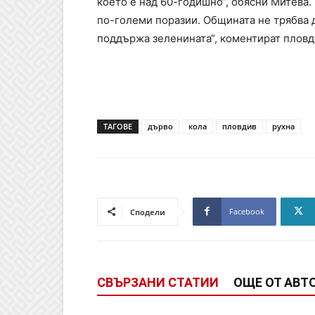
което е над 60-годишно“, обясни Митева.
по-големи поразии. Общината не трябва да
поддържа зеленината“, коментират пловд
ТАГОВЕ
дърво
кола
пловдив
рухна
Facebook
Сподели
СВЪРЗАНИ СТАТИИ
ОЩЕ ОТ АВТ