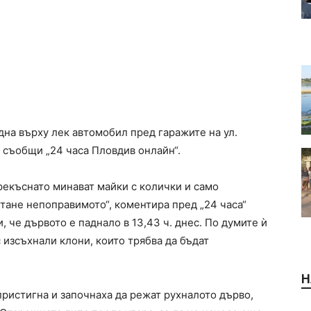
адна върху лек автомобил пред гаражите на ул.
 съобщи „24 часа Пловдив онлайн“.
прекъснато минават майки с колички и само
тане непоправимото“, коментира пред „24 часа“
 че дървото е паднало в 13,43 ч. днес. По думите ѝ
 изсъхнали клони, които трябва да бъдат
Н
пристигна и започнаха да режат рухналото дърво,