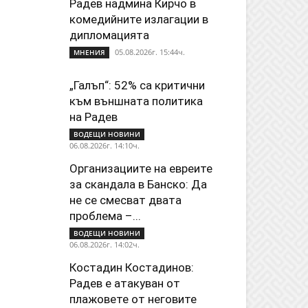
Радев надмина Кирчо в
комедийните излагации в
дипломацията
05.08.2026г. 15:44ч.
МНЕНИЯ
„Галъп“: 52% са критични
към външната политика
на Радев
ВОДЕЩИ НОВИНИ
06.08.2026г. 14:10ч.
Организациите на евреите
за скандала в Банско: Да
не се смесват двата
проблема –...
ВОДЕЩИ НОВИНИ
06.08.2026г. 14:02ч.
Костадин Костадинов:
Радев е атакуван от
плажoвете от неговите