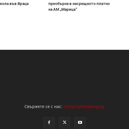
кола във Враца
преобърна в насрещното платно
на АМ „Марица“
Свържете се с нас:
contact@breaking.bg