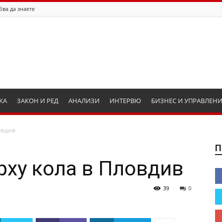
бва да знаете
КА
ЗАКОН И РЕД
АНАЛИЗИ
ИНТЕРВЮ
БИЗНЕС И УПРАВЛЕН
овдив
П
рху кола в Пловдив
39
0