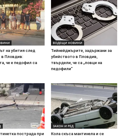
ОВИНИ
ВОДЕЩИ НОВИНИ
ът на убития след
Тийнейджърите, задържани за
 в Пловдив:
убийството в Пловдив,
а, че е педофил са
твърдели, че са „ловци на
педофили”
Д
ЗАКОН И РЕД
отинетка пострада при
Кола скъса мантинела и се