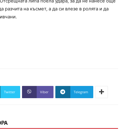
 Отсрещната липа поела удара, за да не нанесе още
 разчита на късмет, а да си влезе в ролята и да
ивчани.
Twitter
Viber
Telegram
ОРА