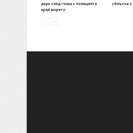
дере след гонка с полицията
сблъсък с 
край морето