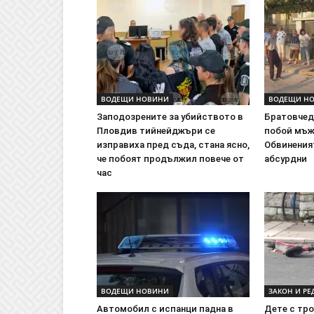
ВОДЕЩИ НОВИНИ
ВОДЕЩИ Н
Заподозрените за убийството в
Братовчед
Пловдив тийнейджъри се
побой мъж
изправиха пред съда, стана ясно,
Обвиненият
че побоят продължил повече от
абсурдни
час
ВОДЕЩИ НОВИНИ
ЗАКОН И РЕ
Автомобил с испанци падна в
Дете с тр