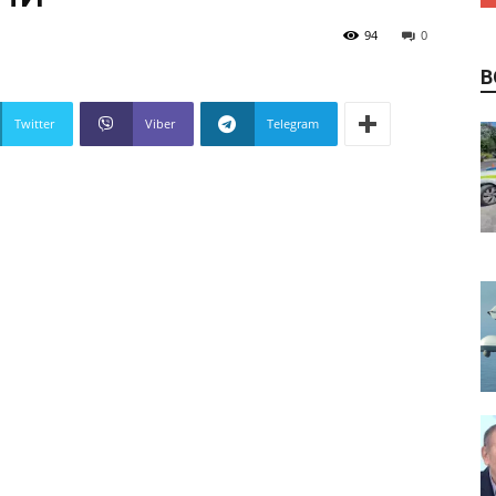
94
0
В
Twitter
Viber
Telegram