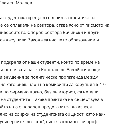
 Пламен Моллов.
а студентска среща и говорил за политика на
е се оплакали на ректора, става ясно от писмото на
университета. Според ректора Бачийски и други
са нарушили Закона за висшето образование и
и подкрепа от наши студенти, които по време на
и от появата на г-н Константин Бачийски и още
к и внушения за политическа пропаганда между
ия като бивш член на комисията за корупция в 47-
 по фирмено право, без да е юрист, са нелепи
на студентите. Такава практика не съществува в
ойто и да е народен представител да изнася
лно на сбирки на студентската общност, като най-
университетите ред“, пише в писмото си проф.