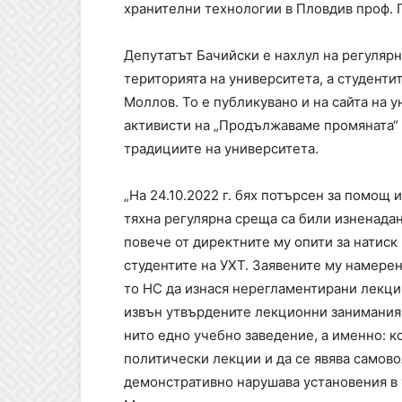
хранителни технологии в Пловдив проф.
Депутатът Бачийски е нахлул на регулярн
територията на университета, а студентит
Моллов. То е публикувано и на сайта на 
активисти на „Продължаваме промяната“ 
традициите на университета.
„На 24.10.2022 г. бях потърсен за помощ 
тяхна регулярна среща са били изненадан
повече от директните му опити за натис
студентите на УХТ. Заявените му намерен
то НС да изнася нерегламентирани лекции
извън утвърдените лекционни занимания 
нито едно учебно заведение, а именно: к
политически лекции и да се явява самово
демонстративно нарушава установения в 