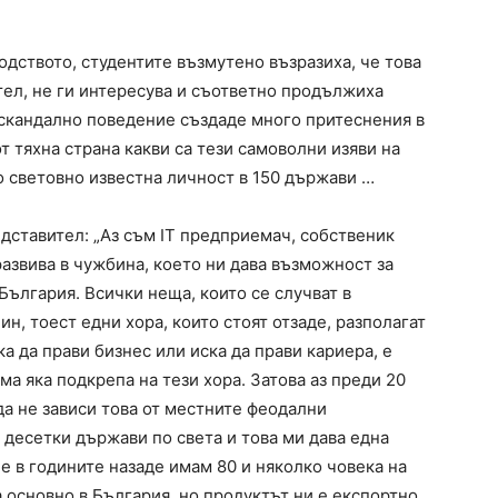
одството, студентите възмутено възразиха, че това
тел, не ги интересува и съответно продължиха
ва скандално поведение създаде много притеснения в
 тяхна страна какви са тези самоволни изяви на
то световно известна личност в 150 държави …
едставител: „Аз съм IT предприемач, собственик
развива в чужбина, което ни дава възможност за
ългария. Всички неща, които се случват в
н, тоест едни хора, които стоят отзаде, разполагат
ка да прави бизнес или иска да прави кариера, е
ма яка подкрепа на тези хора. Затова аз преди 20
да не зависи това от местните феодални
 десетки държави по света и това ми дава една
че в годините назаде имам 80 и няколко човека на
 основно в България, но продуктът ни е експортно