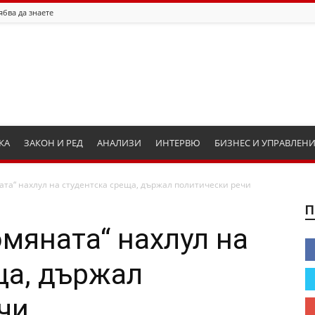
ябва да знаете
КА
ЗАКОН И РЕД
АНАЛИЗИ
ИНТЕРВЮ
БИЗНЕС И УПРАВЛЕН
ата“ нахлул на студентска среща, държал политически речи
П
омяната“ нахлул на
ща, държал
чи