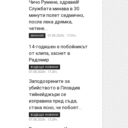
Чичо Румене, здравей!
Службата минава в 30
минути полет седмично,
после лека дрямка,
четене...
07.08.2026г. 17:03ч.
МНЕНИЯ
14-годишен е побойникът
от клипа, заснет в
Радомир
ВОДЕЩИ НОВИНИ
07.08.2026г. 17:26ч.
Заподозрените за
убийството в Пловдив
тийнейджъри се
изправиха пред съда,
стана ясно, че побоят...
ВОДЕЩИ НОВИНИ
07.08.2026г. 13:28ч.