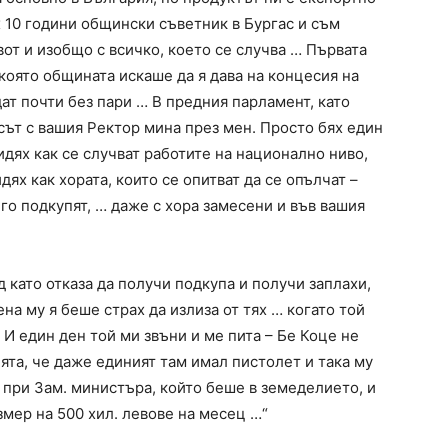
 10 години общински съветник в Бургас и съм
от и изобщо с всичко, което се случва … Първата
 която общината искаше да я дава на концесия на
дат почти без пари … В предния парламент, като
сът с вашия Ректор мина през мен. Просто бях един
видях как се случват работите на национално ниво,
ях как хората, които се опитват да се опълчат –
 го подкупят, … даже с хора замесени и във вашия
 като отказа да получи подкупа и получи заплахи,
на му я беше страх да излиза от тях … когато той
 И един ден той ми звъни и ме пита – Бе Коце не
та, че даже единият там имал пистолет и така му
 при Зам. министъра, който беше в земеделието, и
мер на 500 хил. левове на месец …“