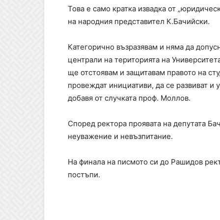
Това е само кратка извадка от „юридичес
на народния представител К.Бачийски.
Категорично възразявам и няма да допус
централи на територията на Университет
ще отстоявам и защитавам правото на сту
провеждат инициативи, да се развиват и 
добавя от случката проф. Моллов.
Според ректора проявата на депутата Ба
неуважение и невъзпитание.
На финала на писмото си до Рашидов рект
постъпи.