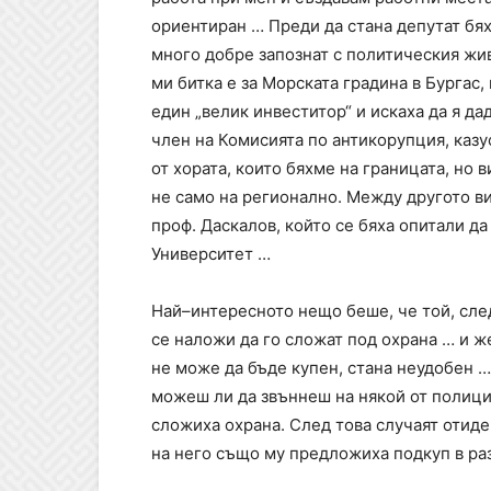
ориентиран … Преди да стана депутат бях
много добре запознат с политическия жив
ми битка е за Морската градина в Бургас,
един „велик инвеститор“ и искаха да я да
член на Комисията по антикорупция, казу
от хората, които бяхме на границата, но 
не само на регионално. Между другото вид
проф. Даскалов, който се бяха опитали да
Университет …
Най–интересното нещо беше, че той, след
се наложи да го сложат под охрана … и же
не може да бъде купен, стана неудобен …
можеш ли да звъннеш на някой от полиция
сложиха охрана. След това случаят отиде
на него също му предложиха подкуп в раз