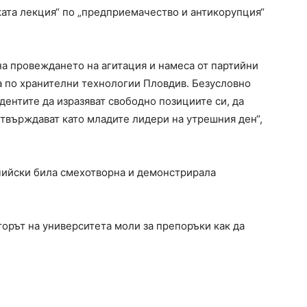
ката лекция“ по „предприемачество и антикорупция“
на провеждането на агитация и намеса от партийни
а по хранителни технологии Пловдив. Безусловно
дентите да изразяват свободно позициите си, да
утвърждават като младите лидери на утрешния ден“,
чийски била смехотворна и демонстрирала
орът на университета моли за препоръки как да