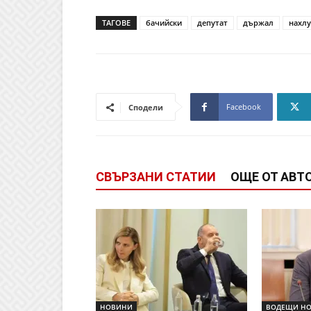
ТАГОВЕ
бачийски
депутат
държал
нахл
Facebook
Сподели
СВЪРЗАНИ СТАТИИ
ОЩЕ ОТ АВТ
НОВИНИ
ВОДЕЩИ Н