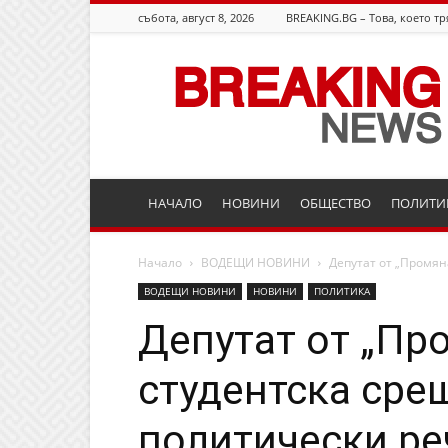
събота, август 8, 2026
BREAKING.BG – Това, което тр
Breaking.bg
НАЧАЛО
НОВИНИ
ОБЩЕСТВО
ПОЛИТИ
Начало
ВОДЕЩИ НОВИНИ
Депутат от „Промян
ВОДЕЩИ НОВИНИ
НОВИНИ
ПОЛИТИКА
Депутат от „Пр
студентска сре
политически ре