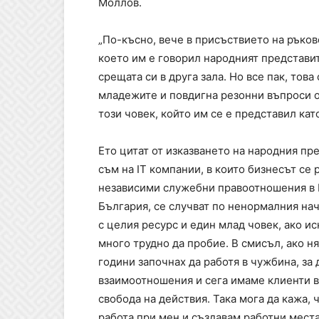
Моллов.
„По-късно, вече в присъствието на ръков
което им е говорил народният представи
срещата си в друга зала. Но все пак, то
младежите и повдигна резонни въпроси от
този човек, който им се е представил ка
Ето цитат от изказването на народния пр
съм на IT компании, в които бизнесът се 
независими служебни правоотношения в Б
България, се случват по ненормалния начи
с целия ресурс и един млад човек, ако ис
много трудно да пробие. В смисъл, ако ня
години започнах да работя в чужбина, за 
взаимоотношения и сега имаме клиенти в
свобода на действия. Така мога да кажа, 
работа при мен и създавам работни места