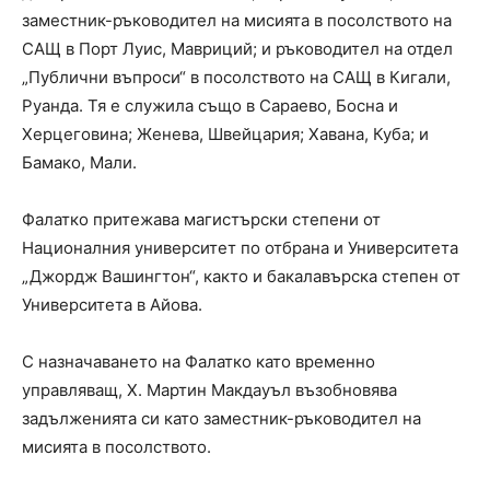
заместник-ръководител на мисията в посолството на
САЩ в Порт Луис, Мавриций; и ръководител на отдел
„Публични въпроси“ в посолството на САЩ в Кигали,
Руанда. Тя е служила също в Сараево, Босна и
Херцеговина; Женева, Швейцария; Хавана, Куба; и
Бамако, Мали.
Фалатко притежава магистърски степени от
Националния университет по отбрана и Университета
„Джордж Вашингтон“, както и бакалавърска степен от
Университета в Айова.
С назначаването на Фалатко като временно
управляващ, Х. Мартин Макдауъл възобновява
задълженията си като заместник-ръководител на
мисията в посолството.