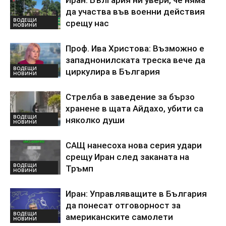
Иран: България ни увери, че няма
да участва във военни действия
ВОДЕЩИ
срещу нас
НОВИНИ
Проф. Ива Христова: Възможно е
западнонилската треска вече да
ВОДЕЩИ
циркулира в България
НОВИНИ
Стрелба в заведение за бързо
хранене в щата Айдахо, убити са
ВОДЕЩИ
няколко души
НОВИНИ
САЩ нанесоха нова серия удари
срещу Иран след заканата на
ВОДЕЩИ
Тръмп
НОВИНИ
Иран: Управляващите в България
да понесат отговорност за
ВОДЕЩИ
американските самолети
НОВИНИ