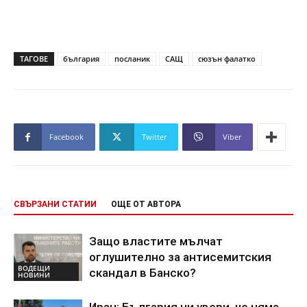
ТАГОВЕ
българия
посланик
САЩ
сюзън фалатко
Facebook
Twitter
Viber
СВЪРЗАНИ СТАТИИ
ОЩЕ ОТ АВТОРА
Защо властите мълчат
оглушително за антисемитския
ВОДЕЩИ
скандал в Банско?
НОВИНИ