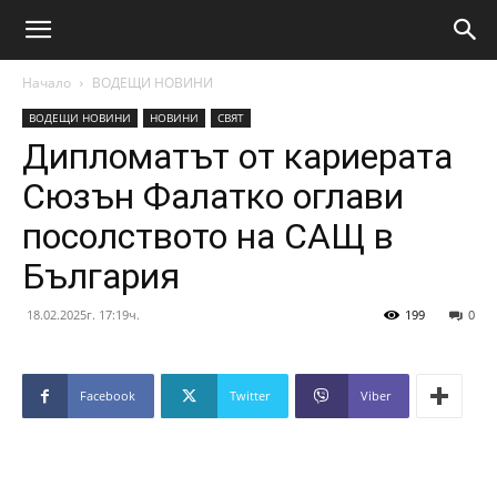
Начало
ВОДЕЩИ НОВИНИ
ВОДЕЩИ НОВИНИ
НОВИНИ
СВЯТ
Дипломатът от кариерата
Сюзън Фалатко оглави
посолството на САЩ в
България
18.02.2025г. 17:19ч.
199
0
Facebook
Twitter
Viber