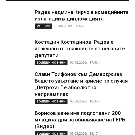
Радев надмина Кирчо в комедийните
излагации в дипломацията
05.08.2026г. 15:44ч.
МНЕНИЯ
Костадин Костадинов: Радев е
атакуван от плажoвете от неговите
депутати
05.08.2026г. 17:45ч.
ВОДЕЩИ НОВИНИ
Слави Трифонов към Демерджиев:
Вашето увъртане и криене по случая
„Петрохан“ е абсолютно
неприемливо
05.08.2026г. 10:34ч.
ВОДЕЩИ НОВИНИ
Борисов вече има подготвени 200
млади кадри за обновяване на ГЕРБ
(Видео)
05.08.2026г. 15:17ч.
ВОДЕЩИ НОВИНИ