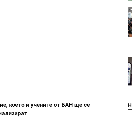
е, което и учените от БАН ще се
Н
нализират