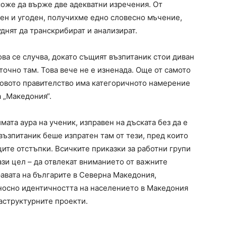
може да върже две адекватни изречения. От
ен и угоден, получихме едно словесно мъчение,
уднят да транскрибират и анализират.
ова се случва, докато същият възпитаник стои диван
 точно там. Toва вече не е изненада. Още от самото
 новото правителство има категоричното намерение
 „Македония“.
та аура на ученик, изправен на дъската без да е
 възпитаник беше изпратен там от тези, пред които
щите отстъпки. Всичките приказки за работни групи
ази цел – да отвлекат вниманието от важните
равата на българите в Северна Македония,
носно идентичността на населението в Македония
аструктурните проекти.