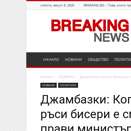
събота, август 8, 2026
BREAKING.BG – Това, което тр
Breaking.bg
НАЧАЛО
НОВИНИ
ОБЩЕСТВО
ПОЛИТИ
Начало
НОВИНИ
Джамбазки: Когато Божинката
НОВИНИ
ПОЛИТИКА
Джамбазки: Ко
ръси бисери е с
прави министър