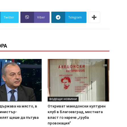
Twitter
Viber
Telegram
ОРА
ВОДЕЩИ НОВИНИ
държава на място, в
Откриват македонски културен
инистър-
клуб в Благоевград, местната
елят щеше да пътува
власт го нарече „груба
провокация”