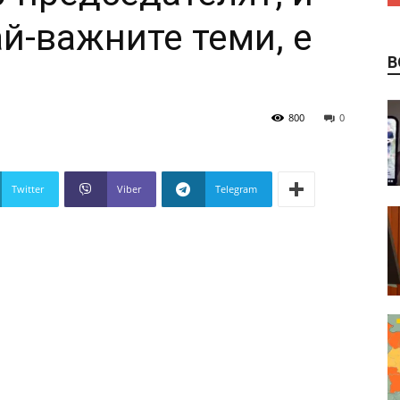
ай-важните теми, е
В
800
0
Twitter
Viber
Telegram