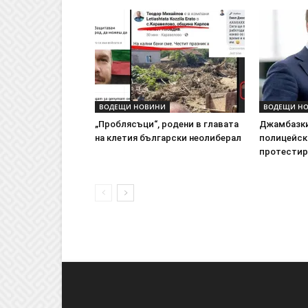
ВОДЕЩИ НОВИНИ
ВОДЕЩИ Н
„Проблясъци“, родени в главата
Джамбазки
на клетия български неолиберал
полицейск
протести