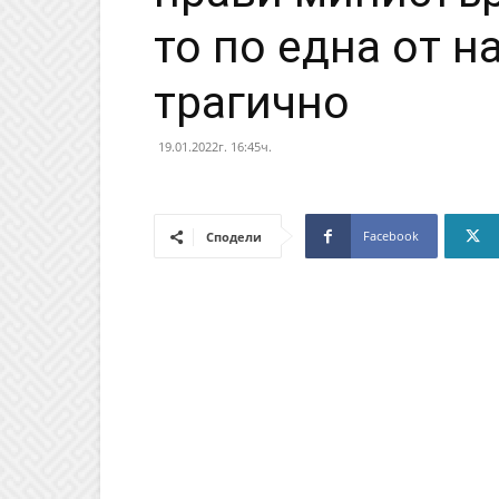
то по една от н
трагично
19.01.2022г. 16:45ч.
Facebook
Сподели