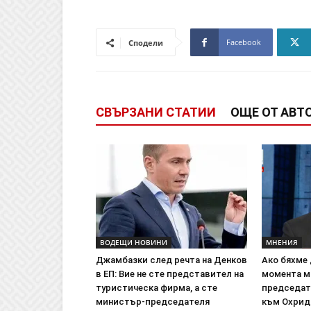
Facebook
Сподели
СВЪРЗАНИ СТАТИИ
ОЩЕ ОТ АВТ
ВОДЕЩИ НОВИНИ
МНЕНИЯ
Джамбазки след речта на Денков
Ако бяхме 
в ЕП: Вие не сте представител на
момента м
туристическа фирма, а сте
председат
министър-председателя
към Охрид