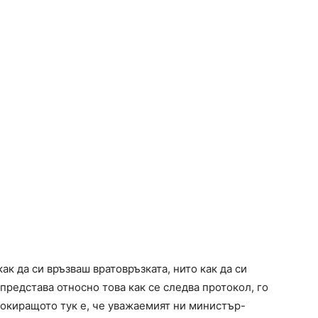
ак да си връзваш вратовръзката, нито как да си
 представа относно това как се следва протокол, го
Шокиращото тук е, че уважаемият ни министър-