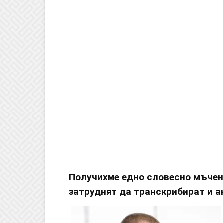
Получихме едно словесно мъчени
затруднят да транскрибират и а