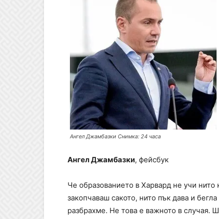
Ангел Джамбазки Снимка: 24 часа
Ангел Джамбазки
, фейсбук
Че образованието в Харвард не учи нито к
закопчаваш сакото, нито пък дава и бегла
разбрахме. Не това е важното в случая. 