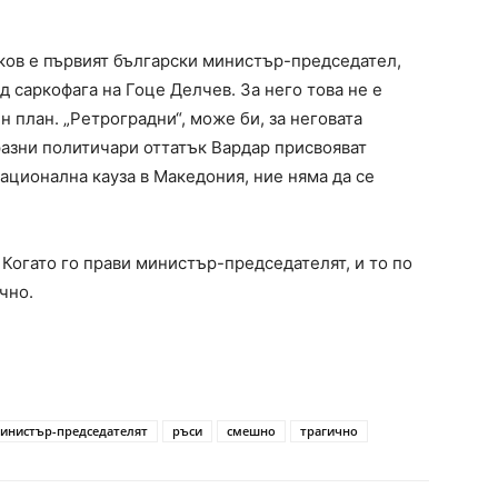
ков е първият български министър-председател,
д саркофага на Гоце Делчев. За него това не е
н план. „Ретроградни“, може би, за неговата
 разни политичари оттатък Вардар присвояват
национална кауза в Македония, ние няма да се
Когато го прави министър-председателят, и то по
чно.
инистър-председателят
ръси
смешно
трагично