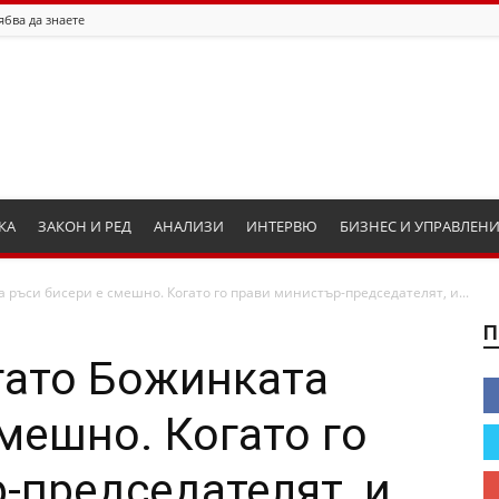
ябва да знаете
КА
ЗАКОН И РЕД
АНАЛИЗИ
ИНТЕРВЮ
БИЗНЕС И УПРАВЛЕН
 ръси бисери е смешно. Когато го прави министър-председателят, и...
П
гато Божинката
мешно. Когато го
-председателят, и