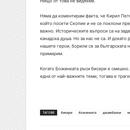
Нищо от това не видяхме.
Няма да коментирам факта, че Кирил Пет
който посети Скопие и не се поклони пре
важно. Историческите въпроси са на заде
канадска душа. Но за нас не са. И докато
нашите герои, борили се за българската 
примирим.
Когато Божинката ръси бисери е смешно. 
една от най-важните теми, тогава е траги
ТАГОВЕ
бисери
божинката
джамбазки
м