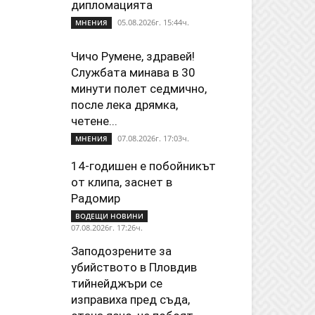
дипломацията
05.08.2026г. 15:44ч.
МНЕНИЯ
Чичо Румене, здравей!
Службата минава в 30
минути полет седмично,
после лека дрямка,
четене...
07.08.2026г. 17:03ч.
МНЕНИЯ
14-годишен е побойникът
от клипа, заснет в
Радомир
ВОДЕЩИ НОВИНИ
07.08.2026г. 17:26ч.
Заподозрените за
убийството в Пловдив
тийнейджъри се
изправиха пред съда,