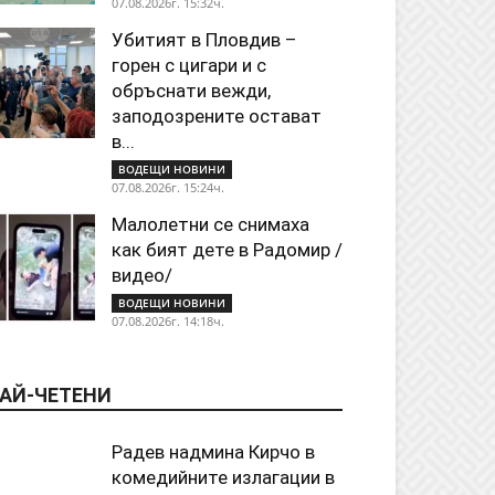
07.08.2026г. 15:32ч.
Убитият в Пловдив –
горен с цигари и с
обръснати вежди,
заподозрените остават
в...
ВОДЕЩИ НОВИНИ
07.08.2026г. 15:24ч.
Малолетни се снимаха
как бият дете в Радомир /
видео/
ВОДЕЩИ НОВИНИ
07.08.2026г. 14:18ч.
АЙ-ЧЕТЕНИ
Радев надмина Кирчо в
комедийните излагации в