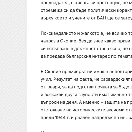
председател, с цялата си претенция, не 
стремежа си да бъде политически корект
върху което и учените от БАН ще се затр
По-скандалното и жалкото е, че всичко т
чапраз в Скопие, без да знае какво прави
си встъпване в длъжност стана ясно, че
да предаде българския интерес по темата
В Скопие премиерът ни имаше неповторима
учил. Резултат на факта, че харвардският
отговаря, за да подготви почвата за бъде
и всякакви други глупости имат именно т
въпроси на деня. А именно – защита на п
отстояване на историческите аксиоми от
преди 1944 г. и реален напредък по инфр