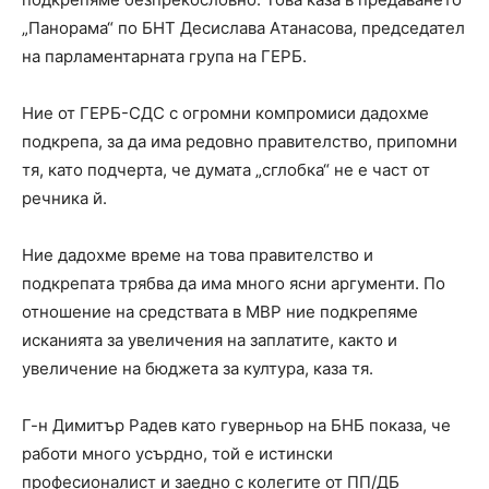
„Панорама“ по БНТ Десислава Атанасова, председател
на парламентарната група на ГЕРБ.
Ние от ГЕРБ-СДС с огромни компромиси дадохме
подкрепа, за да има редовно правителство, припомни
тя, като подчерта, че думата „сглобка“ не е част от
речника й.
Ние дадохме време на това правителство и
подкрепата трябва да има много ясни аргументи. По
отношение на средствата в МВР ние подкрепяме
исканията за увеличения на заплатите, както и
увеличение на бюджета за култура, каза тя.
Г-н Димитър Радев като гуверньор на БНБ показа, че
работи много усърдно, той е истински
професионалист и заедно с колегите от ПП/ДБ