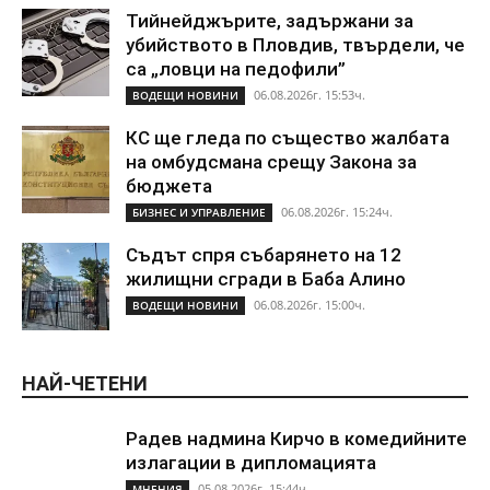
Тийнейджърите, задържани за
убийството в Пловдив, твърдели, че
са „ловци на педофили”
06.08.2026г. 15:53ч.
ВОДЕЩИ НОВИНИ
КС ще гледа по същество жалбата
на омбудсмана срещу Закона за
бюджета
06.08.2026г. 15:24ч.
БИЗНЕС И УПРАВЛЕНИЕ
Съдът спря събарянето на 12
жилищни сгради в Баба Алино
06.08.2026г. 15:00ч.
ВОДЕЩИ НОВИНИ
НАЙ-ЧЕТЕНИ
Радев надмина Кирчо в комедийните
излагации в дипломацията
05.08.2026г. 15:44ч.
МНЕНИЯ