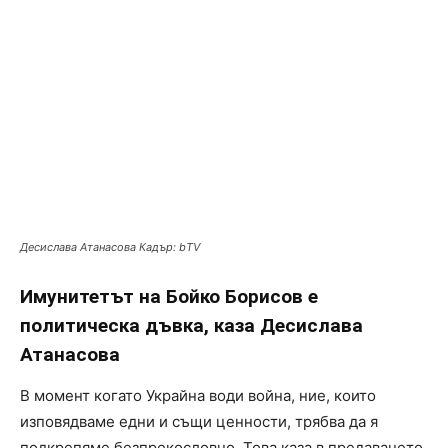
Десислава Атанасова Кадър: bTV
Имунитетът на Бойко Борисов е
политическа дъвка, каза Десислава
Атанасова
В момент когато Украйна води война, ние, които
изповядваме едни и същи ценности, трябва да я
подкрепяме безпрекословно. Това каза в предаването