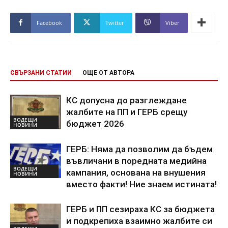
Facebook
Twitter
Viber
СВЪРЗАНИ СТАТИИ
ОЩЕ ОТ АВТОРА
КС допусна до разглеждане
жалбите на ПП и ГЕРБ срещу
ВОДЕЩИ
бюджет 2026
НОВИНИ
ГЕРБ: Няма да позволим да бъдем
въвличани в поредната медийна
ВОДЕЩИ
кампания, основана на внушения
НОВИНИ
вместо факти! Ние знаем истината!
ГЕРБ и ПП сезираха КС за бюджета
и подкрепиха взаимно жалбите си