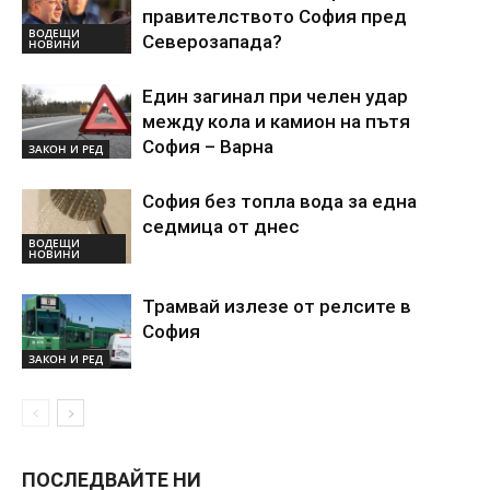
правителството София пред
ВОДЕЩИ
Северозапада?
НОВИНИ
Един загинал при челен удар
между кола и камион на пътя
София – Варна
ЗАКОН И РЕД
София без топла вода за една
седмица от днес
ВОДЕЩИ
НОВИНИ
Трамвай излезе от релсите в
София
ЗАКОН И РЕД
ПОСЛЕДВАЙТЕ НИ