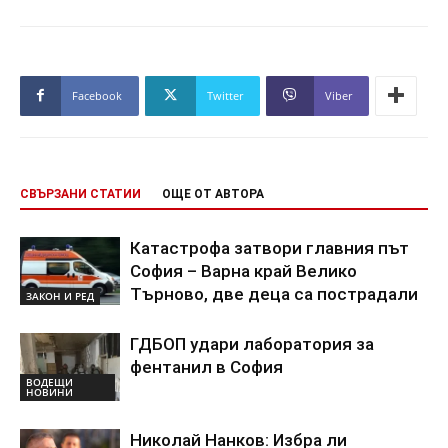
Facebook
Twitter
Viber
СВЪРЗАНИ СТАТИИ
ОЩЕ ОТ АВТОРА
Катастрофа затвори главния път
София – Варна край Велико
Търново, две деца са пострадали
ЗАКОН И РЕД
ГДБОП удари лаборатория за
фентанил в София
ВОДЕЩИ
НОВИНИ
Николай Нанков: Избра ли