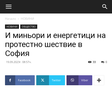
Начало
НОВИНИ
НОВИНИ
ОБЩЕСТВО
И миньори и енергетици на
протестно шествие в
София
19.09.2023г. 08:57ч.
33
0
Facebook
Twitter
Viber