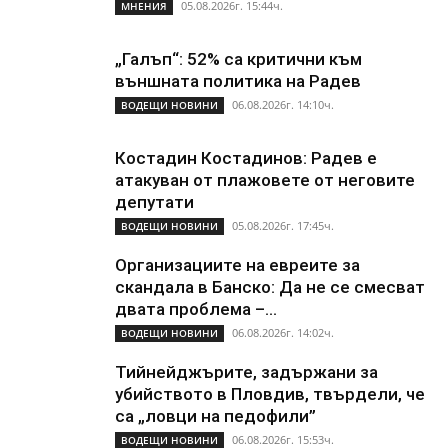
05.08.2026г. 15:44ч.
МНЕНИЯ
„Галъп“: 52% са критични към
външната политика на Радев
06.08.2026г. 14:10ч.
ВОДЕЩИ НОВИНИ
Костадин Костадинов: Радев е
атакуван от плажoвете от неговите
депутати
05.08.2026г. 17:45ч.
ВОДЕЩИ НОВИНИ
Организациите на евреите за
скандала в Банско: Да не се смесват
двата проблема –...
06.08.2026г. 14:02ч.
ВОДЕЩИ НОВИНИ
Тийнейджърите, задържани за
убийството в Пловдив, твърдели, че
са „ловци на педофили”
06.08.2026г. 15:53ч.
ВОДЕЩИ НОВИНИ