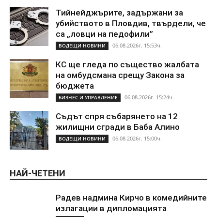
Тийнейджърите, задържани за
убийството в Пловдив, твърдели, че
са „ловци на педофили”
06.08.2026г. 15:53ч.
ВОДЕЩИ НОВИНИ
КС ще гледа по същество жалбата
на омбудсмана срещу Закона за
бюджета
06.08.2026г. 15:24ч.
БИЗНЕС И УПРАВЛЕНИЕ
Съдът спря събарянето на 12
жилищни сгради в Баба Алино
06.08.2026г. 15:00ч.
ВОДЕЩИ НОВИНИ
НАЙ-ЧЕТЕНИ
Радев надмина Кирчо в комедийните
излагации в дипломацията