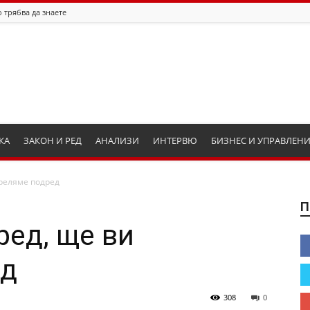
 трябва да знаете
КА
ЗАКОН И РЕД
АНАЛИЗИ
ИНТЕРВЮ
БИЗНЕС И УПРАВЛЕН
треляме подред
П
ред, ще ви
ед
308
0