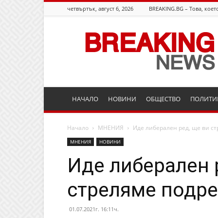
четвъртък, август 6, 2026
BREAKING.BG – Това, което
Breaking.bg
НАЧАЛО
НОВИНИ
ОБЩЕСТВО
ПОЛИТИ
Начало
МНЕНИЯ
Иде либерален ред, ще ви с
МНЕНИЯ
НОВИНИ
Иде либерален 
стреляме подр
01.07.2021г. 16:11ч.