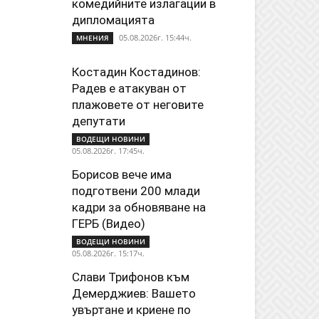
комедийните излагации в
дипломацията
05.08.2026г. 15:44ч.
МНЕНИЯ
Костадин Костадинов:
Радев е атакуван от
плажoвете от неговите
депутати
ВОДЕЩИ НОВИНИ
05.08.2026г. 17:45ч.
Борисов вече има
подготвени 200 млади
кадри за обновяване на
ГЕРБ (Видео)
ВОДЕЩИ НОВИНИ
05.08.2026г. 15:17ч.
Слави Трифонов към
Демерджиев: Вашето
увъртане и криене по