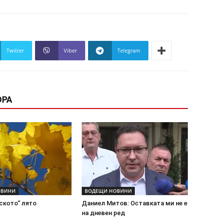
Twitter
Viber
Telegram
ОРА
ОВИНИ
ВОДЕЩИ НОВИНИ
ското“ лято
Даниел Митов: Оставката ми не е
на дневен ред