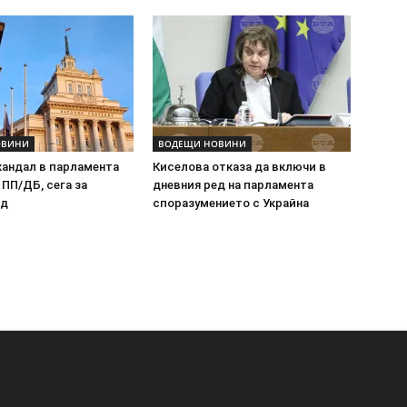
ОВИНИ
ВОДЕЩИ НОВИНИ
кандал в парламента
Киселова отказа да включи в
ПП/ДБ, сега за
дневния ред на парламента
ед
споразумението с Украйна