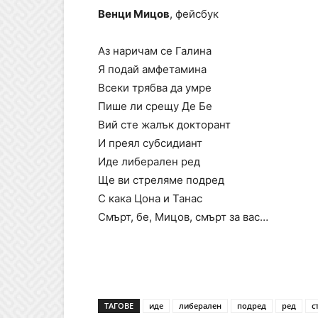
Венци Мицов
, фейсбук
Аз наричам се Галина
Я подай амфетамина
Всеки трябва да умре
Пише ли срещу Де Бе
Вий сте жалък докторант
И преял субсидиант
Иде либерален ред
Ще ви стреляме подред
С кака Цона и Танас
Смърт, бе, Мицов, смърт за вас…
ТАГОВЕ
иде
либерален
подред
ред
с