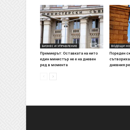
БИЗНЕС И УПРАВЛЕНИЕ
ВОДЕЩИ Н
Премиерът: Оставката на нито
Пореден с
един министър не е на дневен
сътвориха 
ред в момента
дневния р