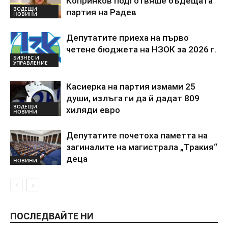
Копринков подготвяше бъдещата
ВОДЕЩИ
партия на Радев
НОВИНИ
Депутатите приеха на първо
четене бюджета на НЗОК за 2026 г.
БИЗНЕС И
УПРАВЛЕНИЕ
Касиерка на партия измами 25
души, излъга ги да й дадат 809
ВОДЕЩИ
хиляди евро
НОВИНИ
Депутатите почетоха паметта на
загиналите на магистрала „Тракия“
деца
НОВИНИ
ПОСЛЕДВАЙТЕ НИ