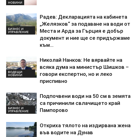
НОВИНИ
Радев: Декларацията на кабинета
„Желязков“ за подаване на води от
БИЗНЕС И
Места и Арда за Гърция е добър
УПРАВЛЕНИЕ
документ и ние ще се придържаме
към...
Николай Нанков: Не вярвайте на
всяка дума на министър Шишков –
ВОДЕЩИ
говори експертно, но и леко
НОВИНИ
приспивно
Подпочвени води на 50 см в земята
са причинили свлачището край
БИЗНЕС И
Пампорово
УПРАВЛЕНИЕ
Откриха тялото на издирвана жена
във водите на Дунав