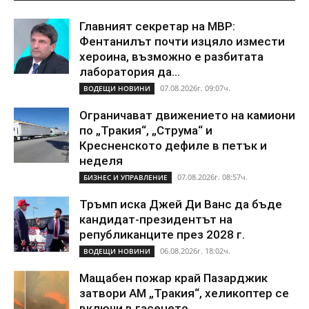
Главният секретар на МВР:
Фентанилът почти изцяло измести
хероина, възможно е разбитата
лаборатория да...
07.08.2026г. 09:07ч.
ВОДЕЩИ НОВИНИ
Ограничават движението на камиони
по „Тракия“, „Струма“ и
Кресненското дефиле в петък и
неделя
07.08.2026г. 08:57ч.
БИЗНЕС И УПРАВЛЕНИЕ
Тръмп иска Джей Ди Ванс да бъде
кандидат-президентът на
републиканците през 2028 г.
06.08.2026г. 18:02ч.
ВОДЕЩИ НОВИНИ
Мащабен пожар край Пазарджик
затвори АМ „Тракия“, хеликоптер се
включи в гасенето