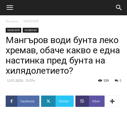
Начало
МНЕНИЯ
МНЕНИЯ
НОВИНИ
Мангъров води бунта леко
хремав, обаче какво е една
настинка пред бунта на
хилядолетието?
12.01.2022г. 15:37ч.
539
0
Facebook
Twitter
Viber