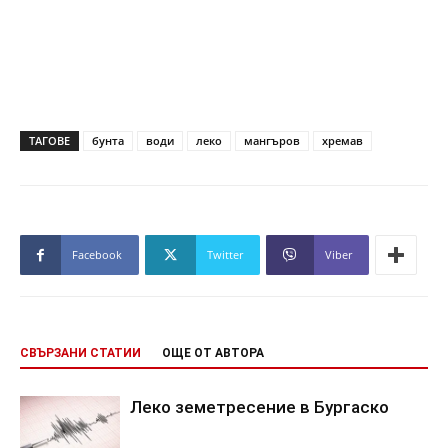
ТАГОВЕ
бунта
води
леко
мангъров
хремав
Facebook
Twitter
Viber
СВЪРЗАНИ СТАТИИ
ОЩЕ ОТ АВТОРА
Леко земетресение в Бургаско