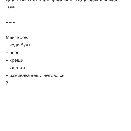
това.
– – –
Мангъров:
– води бунт
– реве
– крещи
– хленчи
– изживява нещо негово си
?