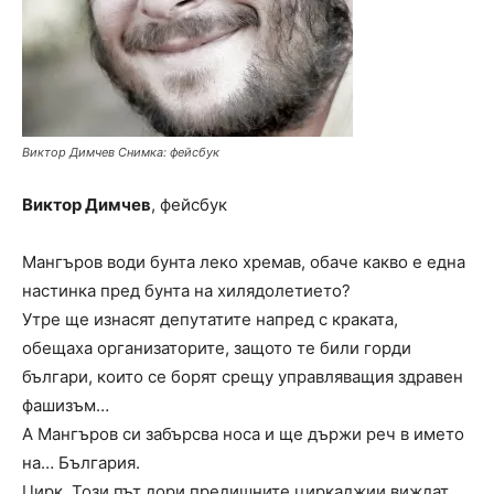
Виктор Димчев Снимка: фейсбук
Виктор Димчев
, фейсбук
Мангъров води бунта леко хремав, обаче какво е една
настинка пред бунта на хилядолетието?
Утре ще изнасят депутатите напред с краката,
обещаха организаторите, защото те били горди
българи, които се борят срещу управляващия здравен
фашизъм…
А Мангъров си забърсва носа и ще държи реч в името
на… България.
Цирк. Този път дори предишните циркаджии виждат