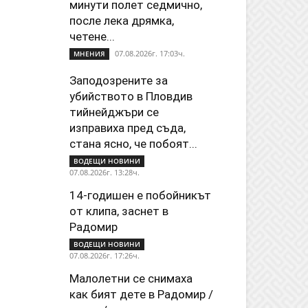
минути полет седмично,
после лека дрямка,
четене...
07.08.2026г. 17:03ч.
МНЕНИЯ
Заподозрените за
убийството в Пловдив
тийнейджъри се
изправиха пред съда,
стана ясно, че побоят...
ВОДЕЩИ НОВИНИ
07.08.2026г. 13:28ч.
14-годишен е побойникът
от клипа, заснет в
Радомир
ВОДЕЩИ НОВИНИ
07.08.2026г. 17:26ч.
Малолетни се снимаха
как бият дете в Радомир /