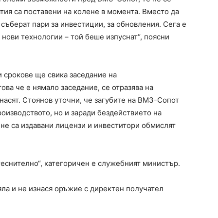
тия са поставени на колене в момента. Вместо да
 съберат пари за инвестиции, за обновления. Сега е
 нови технологии – той беше изпуснат“, поясни
и срокове ще свика заседание на
ова че е нямало заседание, се отразява на
знасят. Стоянов уточни, че загубите на ВМЗ-Сопот
оизводството, но и заради бездействието на
не са издавани лицензи и инвеститори обмислят
теснително“, категоричен е служебният министър.
яла и не изнася оръжие с директен получател