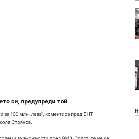
то си, предупреди той
Н
 за 100 млн. лева“, коментира пред БНТ
кола Стоянов.
 големи възможности пред ВМЗ-Сопот, те не се