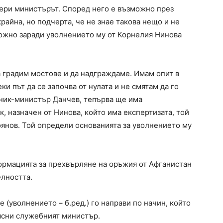
вери министърът. Според него е възможно през
айна, но подчерта, че не знае такова нещо и не
ожно заради уволнението му от Корнелия Нинова
а градим мостове и да надграждаме. Имам опит в
и път да се започва от нулата и не смятам да го
тник-министър Данчев, тепърва ще има
к, назначен от Нинова, който има експертизата, той
оянов. Той определи основанията за уволнението му
ормацията за прехвърляне на оръжия от Афганистан
лността.
 (уволнението – б.ред.) го направи по начин, който
ясни служебният министър.