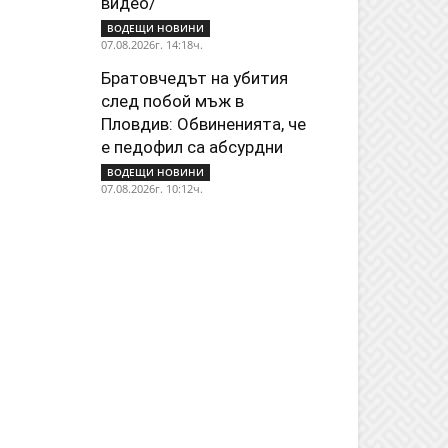
видео/
ВОДЕЩИ НОВИНИ
07.08.2026г. 14:18ч.
Братовчедът на убития
след побой мъж в
Пловдив: Обвиненията, че
е педофил са абсурдни
ВОДЕЩИ НОВИНИ
07.08.2026г. 10:12ч.