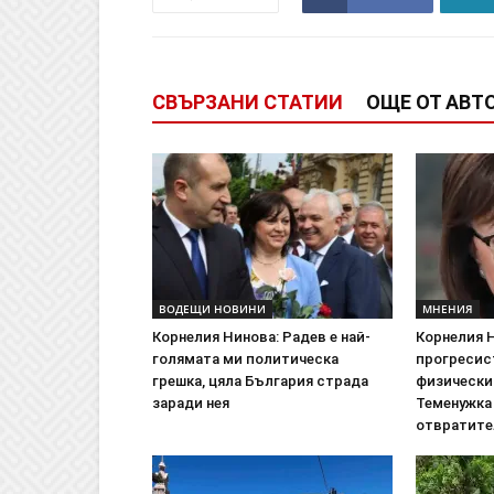
СВЪРЗАНИ СТАТИИ
ОЩЕ ОТ АВТ
ВОДЕЩИ НОВИНИ
МНЕНИЯ
Корнелия Нинова: Радев е най-
Корнелия Н
голямата ми политическа
прогресис
грешка, цяла България страда
физически
заради нея
Теменужка
отвратите