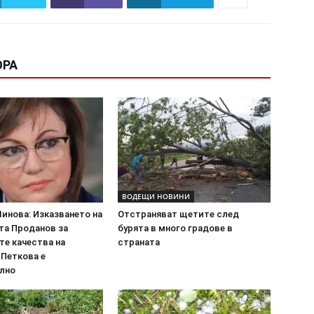
ОРА
ВОДЕЩИ НОВИНИ
инова: Изказването на
Отстраняват щетите след
та Проданов за
бурята в много градове в
те качества на
страната
 Петкова е
лно