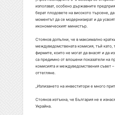
използват, особено държавните предприя
берат плодовете на високото търсене, да
моментът да се модернизират и да усвоят
икономическият министър.
Стоянов допълни, че в максимално кратк
междуведомствената комисия, тъй като, т
фирмите, които не могат да внасят и да и
са предимно от влошени показатели на пр
комисията и междуведомствения съвет – 
оттегляне.
„Излизането на инвеститори е много при
Стоянов изтъкна, че България не е изнас
Украйна.