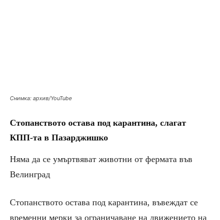
Снимка: архив/YouTube
Стопанството остава под карантина, слагат
КПП-та в Пазарджишко
Няма да се умъртвяват животни от фермата във
Велинград
Стопанството остава под карантина, въвеждат се
временни мерки за ограничаване на движението на