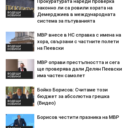
Прокуратурата нареди проверка
законно ли са ровили хората на
ВОДЕЩИ
Демерджиев в международната
НОВИНИ
система за пътуванията
МВР внесе в НС справка с имена на
хора, свързани с частните полети
ВОДЕЩИ
на Пеевски
НОВИНИ
МВР оправи престъпността и сега
ще проверява дали Делян Пеевски
ВОДЕЩИ
има частен самолет
НОВИНИ
Бойко Борисов: Считаме този
бюджет за абсолютна грешка
ВОДЕЩИ
(Видео)
НОВИНИ
Борисов честити празника на МВР