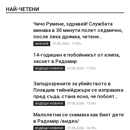
НАЙ-ЧЕТЕНИ
Чичо Румене, здравей! Службата
минава в 30 минути полет седмично,
после лека дрямка, четене...
07.08.2026г. 17:03ч.
МНЕНИЯ
14-годишен е побойникът от клипа,
заснет в Радомир
07.08.2026г. 17:26ч.
ВОДЕЩИ НОВИНИ
Заподозрените за убийството в
Пловдив тийнейджъри се изправиха
пред съда, стана ясно, че побоят...
07.08.2026г. 13:28ч.
ВОДЕЩИ НОВИНИ
Малолетни се снимаха как бият дете
в Радомир /видео/
07.08.2026г. 14:18ч.
ВОДЕЩИ НОВИНИ