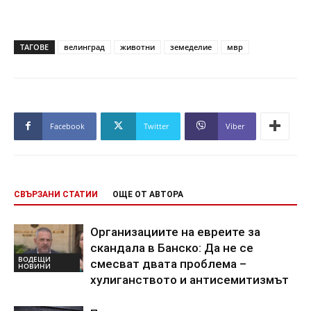
ТАГОВЕ
велинград
животни
земеделие
мвр
Facebook
Twitter
Viber
СВЪРЗАНИ СТАТИИ
ОЩЕ ОТ АВТОРА
Организациите на евреите за
скандала в Банско: Да не се
ВОДЕЩИ
смесват двата проблема –
НОВИНИ
хулиганството и антисемитизмът