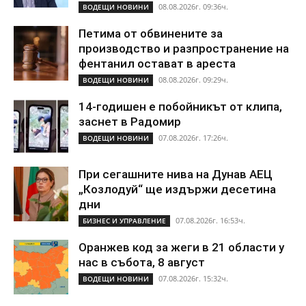
08.08.2026г. 09:36ч.
ВОДЕЩИ НОВИНИ
Петима от обвинените за
производство и разпространение на
фентанил остават в ареста
08.08.2026г. 09:29ч.
ВОДЕЩИ НОВИНИ
14-годишен е побойникът от клипа,
заснет в Радомир
07.08.2026г. 17:26ч.
ВОДЕЩИ НОВИНИ
При сегашните нива на Дунав АЕЦ
„Козлодуй“ ще издържи десетина
дни
07.08.2026г. 16:53ч.
БИЗНЕС И УПРАВЛЕНИЕ
Оранжев код за жеги в 21 области у
нас в събота, 8 август
07.08.2026г. 15:32ч.
ВОДЕЩИ НОВИНИ