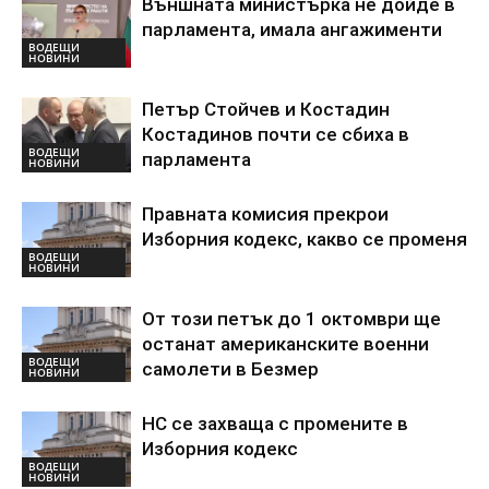
Външната министърка не дойде в
парламента, имала ангажименти
ВОДЕЩИ
НОВИНИ
Петър Стойчев и Костадин
Костадинов почти се сбиха в
ВОДЕЩИ
парламента
НОВИНИ
Правната комисия прекрои
Изборния кодекс, какво се променя
ВОДЕЩИ
НОВИНИ
От този петък до 1 октомври ще
останат американските военни
ВОДЕЩИ
самолети в Безмер
НОВИНИ
НС се захваща с промените в
Изборния кодекс
ВОДЕЩИ
НОВИНИ