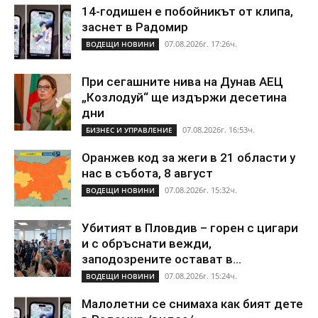
14-годишен е побойникът от клипа,
заснет в Радомир
07.08.2026г. 17:26ч.
ВОДЕЩИ НОВИНИ
При сегашните нива на Дунав АЕЦ
„Козлодуй“ ще издържи десетина
дни
07.08.2026г. 16:53ч.
БИЗНЕС И УПРАВЛЕНИЕ
Оранжев код за жеги в 21 области у
нас в събота, 8 август
07.08.2026г. 15:32ч.
ВОДЕЩИ НОВИНИ
Убитият в Пловдив – горен с цигари
и с обръснати вежди,
заподозрените остават в...
07.08.2026г. 15:24ч.
ВОДЕЩИ НОВИНИ
Малолетни се снимаха как бият дете