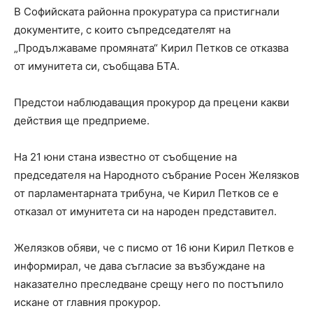
В Софийската районна прокуратура са пристигнали
документите, с които съпредседателят на
„Продължаваме промяната“ Кирил Петков се отказва
от имунитета си, съобщава БТА.
Предстои наблюдаващия прокурор да прецени какви
действия ще предприеме.
На 21 юни стана известно от съобщение на
председателя на Народното събрание Росен Желязков
от парламентарната трибуна, че Кирил Петков се е
отказал от имунитета си на народен представител.
Желязков обяви, че с писмо от 16 юни Кирил Петков е
информирал, че дава съгласие за възбуждане на
наказателно преследване срещу него по постъпило
искане от главния прокурор.