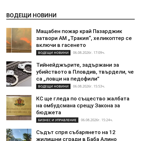
ВОДЕЩИ НОВИНИ
Мащабен пожар край Пазарджик
затвори АМ „Тракия“, хеликоптер се
включи в гасенето
06.08.2026г. 17:09ч.
ВОДЕЩИ НОВИНИ
Тийнейджърите, задържани за
убийството в Пловдив, твърдели, че
са „ловци на педофили”
06.08.2026г. 15:53ч.
ВОДЕЩИ НОВИНИ
КС ще гледа по същество жалбата
на омбудсмана срещу Закона за
бюджета
06.08.2026г. 15:24ч.
БИЗНЕС И УПРАВЛЕНИЕ
Съдът спря събарянето на 12
жилищни сгради в Баба Алино