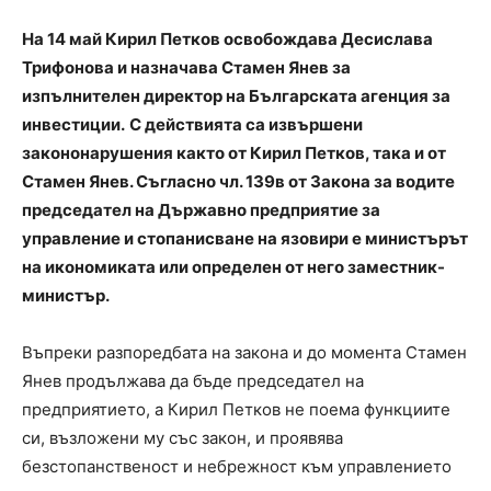
На 14 май Кирил Петков освобождава Десислава
Трифонова и назначава Стамен Янев за
изпълнителен директор на Българската агенция за
инвестиции.
С действията са извършени
закононарушения както от Кирил Петков, така и от
Стамен Янев. Съгласно чл. 139в от Закона за водите
председател на Държавно предприятие за
управление и стопанисване на язовири е министърът
на икономиката или определен от него заместник-
министър.
Въпреки разпоредбата на закона и до момента Стамен
Янев продължава да бъде председател на
предприятието, а Кирил Петков не поема функциите
си, възложени му със закон, и проявява
безстопанственост и небрежност към управлението