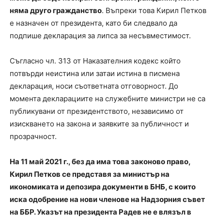
няма друго гражданство
. Въпреки това Кирил Петков
е назначен от президента, като би следвало да
подпише декларация за липса за несъвместимост.
Съгласно чл. 313 от Наказателния кодекс който
потвърди неистина или затаи истина в писмена
декларация, носи съответната отговорност. До
момента декларациите на служебните министри не са
публикувани от президентството, независимо от
изискването на закона и заявките за публичност и
прозрачност.
На 11 май 2021 г., без да има това законово право,
Кирил Петков се представя за министър на
икономиката и депозира документи в БНБ, с които
иска одобрение на нови членове на Надзорния съвет
на ББР. Указът на президента Радев не е влязъл в