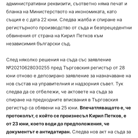
административни реквизити, съответно няма печат и
бланка на Министерството на икономиката, като
същия е с дата 22 юни. Следва жалба и спиране на
регистърното производство от съда и безпрецедентни
обвинения от страна на Кирил Петков към
независимия български съд.
След няколко решения на съда със заявление
№20210628030255 пред Търговския регистър от 28
юни отново е депозирано заявление за назначаване на
нов състав на управителния и надзорния съвет. Тук
следва да се отбележи, че актовете на съда за
спиране на предходните вписвания в Търговския
регистър са обявени на 25 юни.
Впечатляващото е, че
протоколът, с който се произнесъл Кирил Петков, е
от 23 юни, което води до предположения, че
документът е антидатиран.
Следва нов акт на съда за