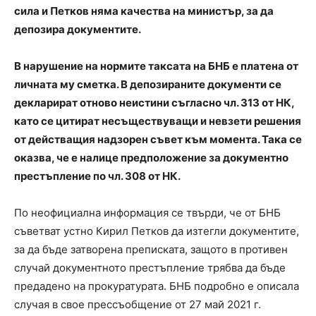
сила и Петков няма качества на министър, за да
депозира документите.
В нарушение на нормите таксата на БНБ е платена от
личната му сметка. В депозираните документи се
декларират отново неистини съгласно чл. 313 от НК,
като се цитират несъществуващи и невзети решения
от действащия надзорен съвет към момента. Така се
оказва, че е налице предположение за документно
престъпление по чл. 308 от НК.
По неофициална информация се твърди, че от БНБ
съветват устно Кирил Петков да изтегли документите,
за да бъде затворена преписката, защото в противен
случай документното престъпление трябва да бъде
предадено на прокуратурата. БНБ подробно е описала
случая в свое прессъобщение от 27 май 2021 г.