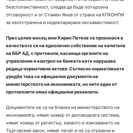
безстопанственост, следва да бъде потърсена
отговорност и от Стамен Янев от страна на КПКОНПИ
за неотстранена и недекларирана несъвместимост.
През целия месец юни Кирил Петков се произнася в
качеството си на едноличен собственик на капитала
на ББР АД, с протоколи, касаещи органите на
управление и контрол на банката като нарушава
редица нормативни актове. Съгласно нормативната
уредба това са официални документи на
министерството на икономиката, но нито един от
протоколите няма официални реквизити.
Документите не са на бланка на министерството на
икономиката, нямат номер от деловодната система,
нямат номер от регистър, каквото е изискването на
Търговския закон, нямат печат и не са отразени и