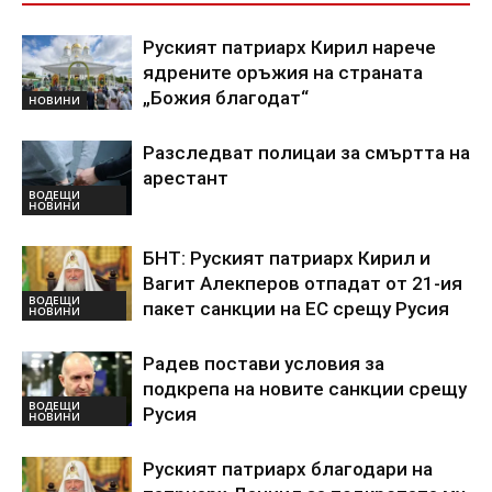
Руският патриарх Кирил нарече
ядрените оръжия на страната
„Божия благодат“
НОВИНИ
Разследват полицаи за смъртта на
арестант
ВОДЕЩИ
НОВИНИ
БНТ: Руският патриарх Кирил и
Вагит Алекперов отпадат от 21-ия
ВОДЕЩИ
пакет санкции на ЕС срещу Русия
НОВИНИ
Радев постави условия за
подкрепа на новите санкции срещу
ВОДЕЩИ
Русия
НОВИНИ
Руският патриарх благодари на