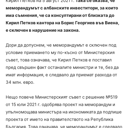
Кирил Петков на 5 август 2021 г.
Така се оказва, че
меморандумът с албанските инвеститори, за които
има съмнения, че са консултирани от близката до
Кирил Петков кантора на Борис Георгиев във Виена,
е сключен в нарушение на закона.
Дори да допуснем, че меморандумът е сключен под
условие приемането му по-късно от Министерския
съвет, това означава, че Кирил Петков е поставил
пред свършен факт останалите министри и те, без да
имат информация, е следвало да приемат разхода от
34 млн. евро.
Нещо повече Министерският съвет с решение №519
от 15 юли 2021 г. одобрява проект на меморандум и
упълномощава министъра на икономиката да подпише
проекта от името на правителството на Република
България. Това означава, че меморандумът е следвало