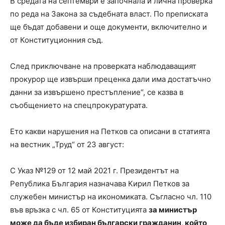
В средата на септември е започнала и лична проверка
по реда на Закона за съдебната власт. По преписката
ще бъдат добавени и още документи, включително и
от Конституционния съд.
След приключване на проверката наблюдаващият
прокурор ще извърши преценка дали има достатъчно
данни за извършено престъпление“, се казва в
съобщението на спецпрокуратурата.
Ето какви нарушения на Петков са описани в статията
на вестник „Труд“ от 23 август:
С Указ №129 от 12 май 2021 г. Президентът на
Република България назначава Кирил Петков за
служебен министър на икономиката. Съгласно чл. 110
във връзка с чл. 65 от Конституцията
за министър
може да бъде избиран български гражданин, който