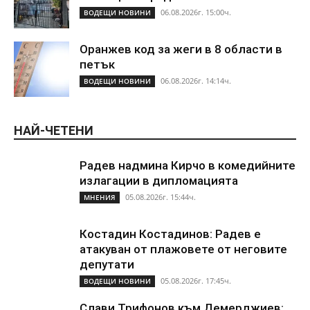
06.08.2026г. 15:00ч.
ВОДЕЩИ НОВИНИ
Оранжев код за жеги в 8 области в
петък
06.08.2026г. 14:14ч.
ВОДЕЩИ НОВИНИ
НАЙ-ЧЕТЕНИ
Радев надмина Кирчо в комедийните
излагации в дипломацията
05.08.2026г. 15:44ч.
МНЕНИЯ
Костадин Костадинов: Радев е
атакуван от плажoвете от неговите
депутати
05.08.2026г. 17:45ч.
ВОДЕЩИ НОВИНИ
Слави Трифонов към Демерджиев: