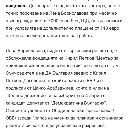
нищожен.
Договорът е с адвокатската кантора, но е с
точно посочване на Лена Бориславова при месечно
възнаграждение от 7000 евро без ДДС, без разноски и
при условията на допълнително плащане от 140 евро
на час за всеки допълнителен час работа.
Лена Бориславова, видно от търговския регистър, е
обслужвала фондацията на Кирил Петков “Център за
приложни изследвания и иновации” и е лектор е там.
Съучредител е на ДА България заедно с Кирил
Петков. Договорът, по който работи с ББР и е
подписан от Цанко Арабаджиев, който е член на
“Зелено движение” и на изборите на 4 април е
кандидат-депутат от “Демократична България”.
Същият е уволнен от Обединена българска банка /
ОББ/ заради “липса на умения да планира и организира
работата си, както и да управлява и разрешава