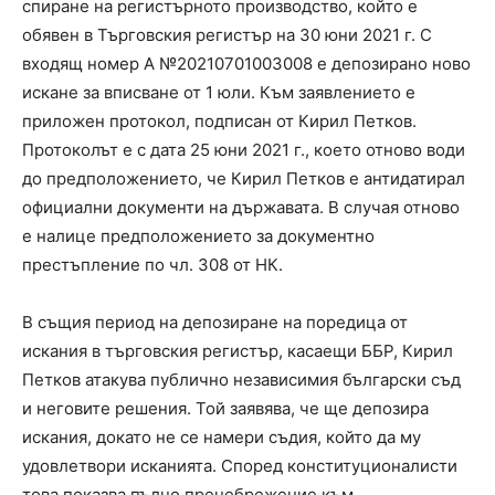
спиране на регистърното производство, който е
обявен в Търговския регистър на 30 юни 2021 г. С
входящ номер А №20210701003008 е депозирано ново
искане за вписване от 1 юли. Към заявлението е
приложен протокол, подписан от Кирил Петков.
Протоколът е с дата 25 юни 2021 г., което отново води
до предположението, че Кирил Петков е антидатирал
официални документи на държавата. В случая отново
е налице предположението за документно
престъпление по чл. 308 от НК.
В същия период на депозиране на поредица от
искания в търговския регистър, касаещи ББР, Кирил
Петков атакува публично независимия български съд
и неговите решения. Той заявява, че ще депозира
искания, докато не се намери съдия, който да му
удовлетвори исканията. Според конституционалисти
това показва пълно пренебрежение към