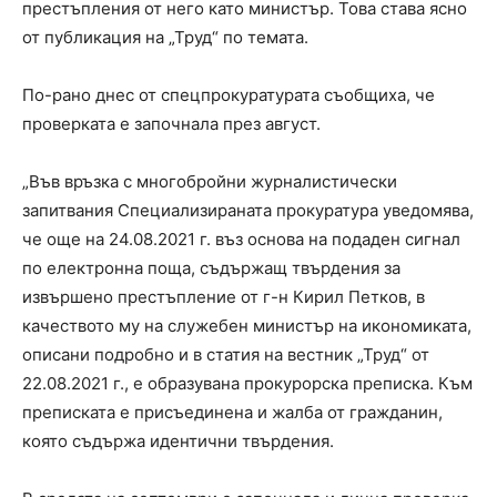
престъпления от него като министър. Това става ясно
от публикация на „Труд“ по темата.
По-рано днес от спецпрокуратурата съобщиха, че
проверката е започнала през август.
„Във връзка с многобройни журналистически
запитвания Специализираната прокуратура уведомява,
че още на 24.08.2021 г. въз основа на подаден сигнал
по електронна поща, съдържащ твърдения за
извършено престъпление от г-н Кирил Петков, в
качеството му на служебен министър на икономиката,
описани подробно и в статия на вестник „Труд“ от
22.08.2021 г., е образувана прокурорска преписка. Към
преписката е присъединена и жалба от гражданин,
която съдържа идентични твърдения.