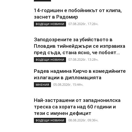
14-годишен е побойникът от клипа,
заснет в Радомир
07.08.2026г. 17:26ч.
ВОДЕЩИ НОВИНИ
Заподозрените за убийството в
Пловдив тийнейджъри се изправиха
пред съда, стана ясно, че побоят...
07.08.2026г. 13:28ч.
ВОДЕЩИ НОВИНИ
Радев надмина Кирчо в комедийните
излагации в дипломацията
05.08.2026г. 15:44ч.
МНЕНИЯ
Най-застрашени от западнонилска
треска са хората над 60 години и
тези с имунен дефицит
08.08.2026г. 09:36ч.
ВОДЕЩИ НОВИНИ