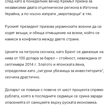
след като в понеделник вечер Кремъл призна за
независими двата отцепнически региона в Източна
Украйна, а по-късно изпрати „миротворци“ в тях.
Руският президент призова украинските военни да си
ходят вкъщи, и обеща отмъщение на всеки, който се
намеси в конфликта между двете страни.
Цените на петрола скочиха, като Брент се движеше на
нива от 100 долара за барел – стойност, невиждана от
септември 2014 г. Златото и японската йена,
определяни като „сигурни убежища за инвеститорите“,
скочиха драстично.
Доларът се повиши с повече от шест процента спрямо
рублата, която в последните седмици се срина заради
опасенията от санкциите върху руската икономика.