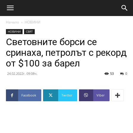
Начало
НОВИНИ
НОВИНИ
СВЯТ
Световните борси се
сринаха, петролът с рекорд
от $100 за барел
24.02.2022г. 09:08ч.
53
0
Facebook
Twitter
Viber