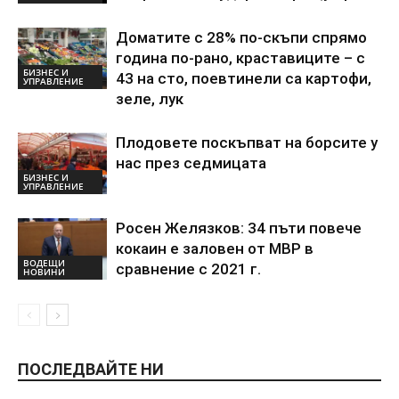
Доматите с 28% по-скъпи спрямо
година по-рано, краставиците – с
БИЗНЕС И
43 на сто, поевтинели са картофи,
УПРАВЛЕНИЕ
зеле, лук
Плодовете поскъпват на борсите у
нас през седмицата
БИЗНЕС И
УПРАВЛЕНИЕ
Росен Желязков: 34 пъти повече
кокаин е заловен от МВР в
ВОДЕЩИ
сравнение с 2021 г.
НОВИНИ
ПОСЛЕДВАЙТЕ НИ