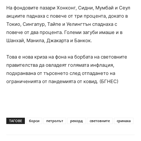
На фондовите пазари Хонконг, Сидни, Мумбай и Сеул
акциите паднаха с повече от три процента, докато в
Токио, Сингапур, Тайпе и Уелингтън спаднаха с
повече от два процента. Големи загуби имаше и в
Шанхай, Манила, Джакарта и Банкок.
Това е нова криза на фона на борбата на световните
правителства да овладеят голямата инфлация,
подхранвана от търсенето след отпадането на
ограниченията от пандемията от ковид. (БГНЕС)
ТАГОВЕ
борси
петролът
рекорд
световните
сринаха