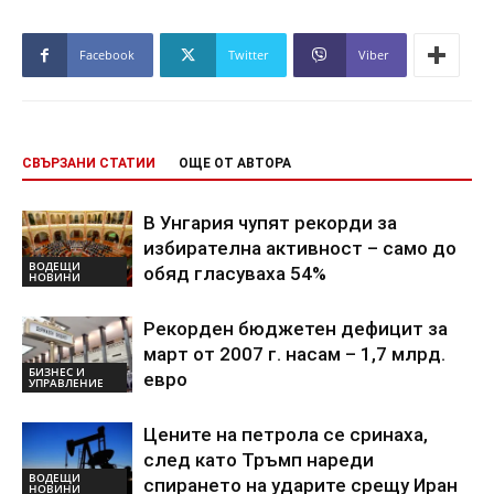
Facebook
Twitter
Viber
СВЪРЗАНИ СТАТИИ
ОЩЕ ОТ АВТОРА
В Унгария чупят рекорди за
избирателна активност – само до
ВОДЕЩИ
обяд гласуваха 54%
НОВИНИ
Рекорден бюджетен дефицит за
март от 2007 г. насам – 1,7 млрд.
БИЗНЕС И
евро
УПРАВЛЕНИЕ
Цените на петрола се сринаха,
след като Тръмп нареди
ВОДЕЩИ
спирането на ударите срещу Иран
НОВИНИ