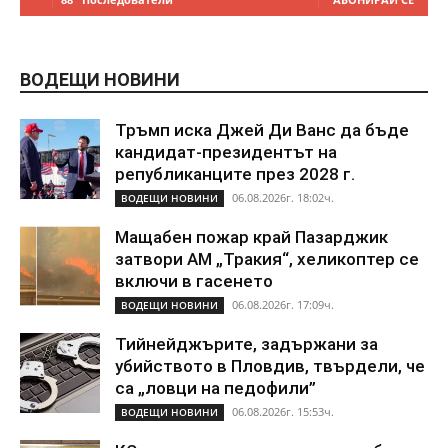
ВОДЕЩИ НОВИНИ
Тръмп иска Джей Ди Ванс да бъде
кандидат-президентът на
републиканците през 2028 г.
06.08.2026г. 18:02ч.
ВОДЕЩИ НОВИНИ
Мащабен пожар край Пазарджик
затвори АМ „Тракия“, хеликоптер се
включи в гасенето
06.08.2026г. 17:09ч.
ВОДЕЩИ НОВИНИ
Тийнейджърите, задържани за
убийството в Пловдив, твърдели, че
са „ловци на педофили”
06.08.2026г. 15:53ч.
ВОДЕЩИ НОВИНИ