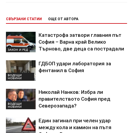
СВЪРЗАНИ СТАТИИ
ОЩЕ ОТ АВТОРА
Катастрофа затвори главния път
София – Варна край Велико
Търново, две деца са пострадали
ЗАКОН И РЕД
ГДБОП удари лаборатория за
фентанил в София
ВОДЕЩИ
НОВИНИ
Николай Нанков: Избра ли
правителството София пред
ВОДЕЩИ
Северозапада?
НОВИНИ
Един загинал при челен удар
между кола и камион на пътя