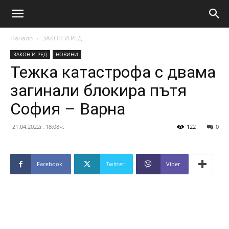
Начало
ЗАКОН И РЕД
ЗАКОН И РЕД
НОВИНИ
Тежка катастрофа с двама
загинали блокира пътя
София – Варна
21.04.2022г. 18:08ч.
122
0
Facebook
Twitter
Viber