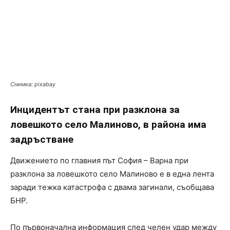
Снимка: pixabay
Инцидентът стана при разклона за
ловешкото село Малиново, в района има
задръстване
Движението по главния път София – Варна при
разклона за ловешкото село Малиново е в една лента
заради тежка катастрофа с двама загинали, съобщава
БНР.
По първоначална информация след челен удар между