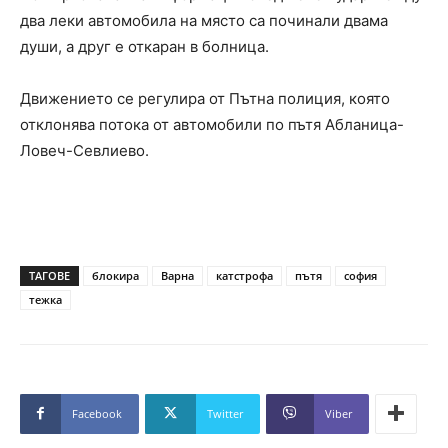
два леки автомобила на място са починали двама
души, а друг е откаран в болница.
Движението се регулира от Пътна полиция, която
отклонява потока от автомобили по пътя Абланица-
Ловеч-Севлиево.
ТАГОВЕ
блокира
Варна
катстрофа
пътя
софия
тежка
Facebook
Twitter
Viber