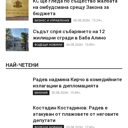
КС ще гледа по същество жалбата
на омбудсмана срещу Закона за
бюджета
06.08.2026г. 15:24ч.
БИЗНЕС И УПРАВЛЕНИЕ
Съдът спря събарянето на 12
жилищни сгради в Баба Алино
06.08.2026г. 15:00ч.
ВОДЕЩИ НОВИНИ
НАЙ-ЧЕТЕНИ
Радев надмина Кирчо в комедийните
излагации в дипломацията
05.08.2026г. 15:44ч.
МНЕНИЯ
Костадин Костадинов: Радев е
атакуван от плажoвете от неговите
депутати
05.08.2026г. 17:45ч.
ВОДЕЩИ НОВИНИ