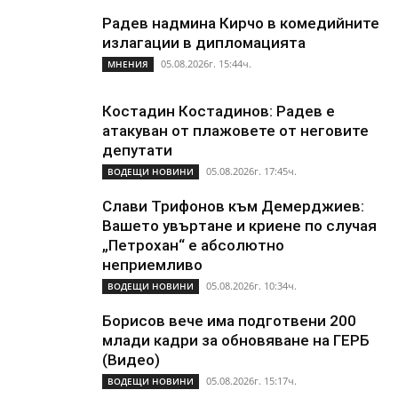
Радев надмина Кирчо в комедийните
излагации в дипломацията
05.08.2026г. 15:44ч.
МНЕНИЯ
Костадин Костадинов: Радев е
атакуван от плажoвете от неговите
депутати
05.08.2026г. 17:45ч.
ВОДЕЩИ НОВИНИ
Слави Трифонов към Демерджиев:
Вашето увъртане и криене по случая
„Петрохан“ е абсолютно
неприемливо
05.08.2026г. 10:34ч.
ВОДЕЩИ НОВИНИ
Борисов вече има подготвени 200
млади кадри за обновяване на ГЕРБ
(Видео)
05.08.2026г. 15:17ч.
ВОДЕЩИ НОВИНИ