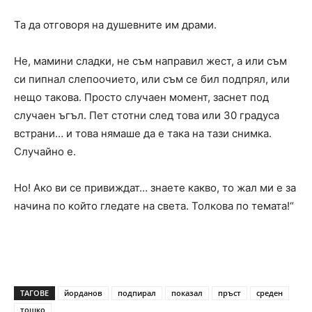
Та да отговоря на душевните им драми.
Не, мамини сладки, не съм направил жест, а или съм
си пипнал слепоочието, или съм се бил подпрял, или
нещо такова. Просто случаен момент, заснет под
случаен ъгъл. Пет стотни след това или 30 градуса
встрани… и това нямаше да е така на тази снимка.
Случайно е.
Но! Ако ви се привиждат… знаете какво, то жал ми е за
начина по който гледате на света. Толкова по темата!“
ТАГОВЕ
йорданов
подпирал
показал
пръст
среден
тошко