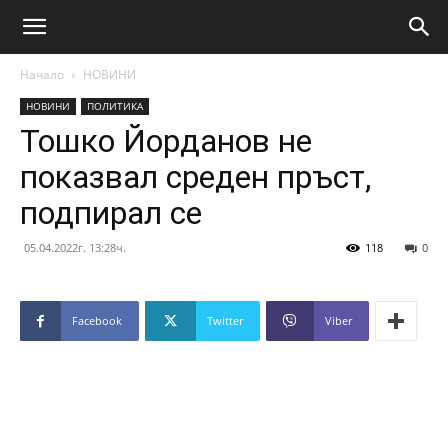
Начало
НОВИНИ
НОВИНИ
ПОЛИТИКА
Тошко Йорданов не
показвал среден пръст,
подпирал се
05.04.2022г. 13:28ч.
118
0
Facebook
Twitter
Viber