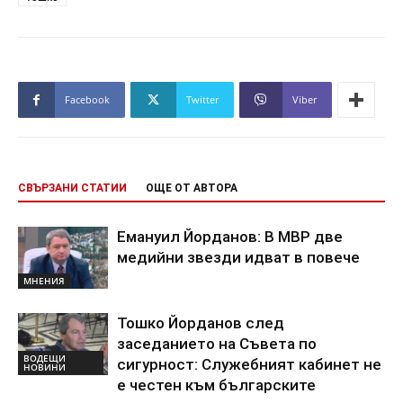
Facebook
Twitter
Viber
СВЪРЗАНИ СТАТИИ
ОЩЕ ОТ АВТОРА
Емануил Йорданов: В МВР две
медийни звезди идват в повече
МНЕНИЯ
Тошко Йорданов след
заседанието на Съвета по
ВОДЕЩИ
сигурност: Служебният кабинет не
НОВИНИ
е честен към българските