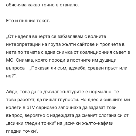
обяснява какво точно е станало.
Ето и пълния текст:
„От неделя вечерта се забавлявам с волните
интерпретации на група жълти сайтове и тролчета в
нета по темата с една снимка от коалиционния съвет в
МС. Снимка, която породи в постните им душици
въпроса – „Показал ли съм, аджеба, среден пръст или
не?“.
Айде, това да го дъвчат жълтурите е нормално, те
това работят, да пишат глупости. Но днес и бившите ми
колеги в bTV сериозно започнаха да задават този
въпрос, вероятно с надеждата да сменят слогана си от
„всички гледни точки“ на „всички жълто-кафяви
гледни точки“.