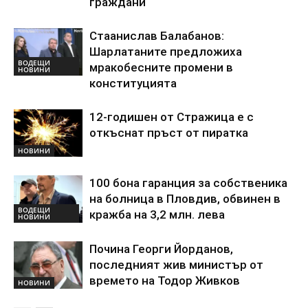
граждани
Стаанислав Балабанов:
Шарлатаните предложиха
ВОДЕЩИ
мракобесните промени в
НОВИНИ
конституцията
12-годишен от Стражица е с
откъснат пръст от пиратка
НОВИНИ
100 бона гаранция за собственика
на болница в Пловдив, обвинен в
ВОДЕЩИ
кражба на 3,2 млн. лева
НОВИНИ
Почина Георги Йорданов,
последният жив министър от
времето на Тодор Живков
НОВИНИ