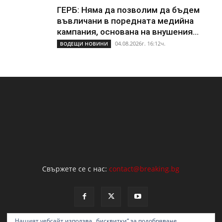
ГЕРБ: Няма да позволим да бъдем
въвличани в поредната медийна
кампания, основана на внушения...
04.08.2026г. 16:12ч.
ВОДЕЩИ НОВИНИ
Свържете се с нас:
contact@breaking.bg
Нашият уебсайт използва „бисквитки“ за подобряване