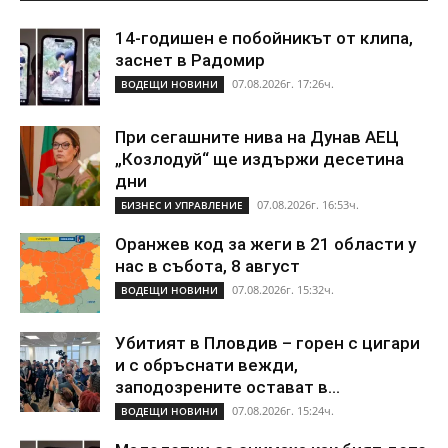
14-годишен е побойникът от клипа,
заснет в Радомир
07.08.2026г. 17:26ч.
ВОДЕЩИ НОВИНИ
При сегашните нива на Дунав АЕЦ
„Козлодуй“ ще издържи десетина
дни
07.08.2026г. 16:53ч.
БИЗНЕС И УПРАВЛЕНИЕ
Оранжев код за жеги в 21 области у
нас в събота, 8 август
07.08.2026г. 15:32ч.
ВОДЕЩИ НОВИНИ
Убитият в Пловдив – горен с цигари
и с обръснати вежди,
заподозрените остават в...
07.08.2026г. 15:24ч.
ВОДЕЩИ НОВИНИ