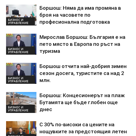
Боршош: Няма да има промяна в
броя на часовете по
БИЗНЕС И
професионална подготовка
УПРАВЛЕНИЕ
Мирослав Боршош: България е на
пето място в Европа по ръст на
БИЗНЕС И
туризма
УПРАВЛЕНИЕ
Боршош отчита най-добрия зимен
сезон досега, туристите са над 2
БИЗНЕС И
млн.
УПРАВЛЕНИЕ
Боршош: Концесионерът на плаж
Бутамята ще бъде глобен още
БИЗНЕС И
днес
УПРАВЛЕНИЕ
С 30% по-високи са цените на
нощувките за предстоящия летен