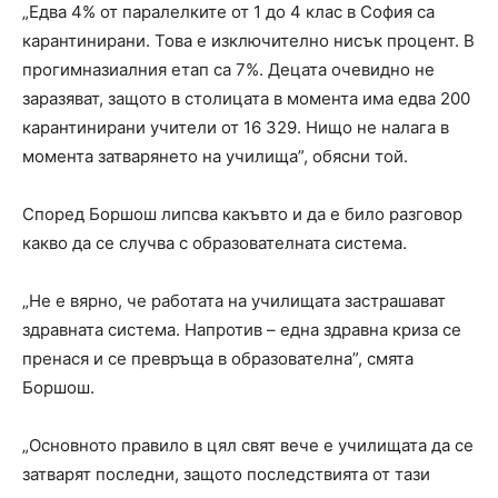
„Едва 4% от паралелките от 1 до 4 клас в София са
карантинирани. Това е изключително нисък процент. В
прогимназиалния етап са 7%. Децата очевидно не
заразяват, защото в столицата в момента има едва 200
карантинирани учители от 16 329. Нищо не налага в
момента затварянето на училища”, обясни той.
Според Боршош липсва какъвто и да е било разговор
какво да се случва с образователната система.
„Не е вярно, че работата на училищата застрашават
здравната система. Напротив – една здравна криза се
пренася и се превръща в образователна”, смята
Боршош.
„Основното правило в цял свят вече е училищата да се
затварят последни, защото последствията от тази