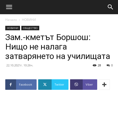
Начало
НОВИНИ
НОВИНИ
ОБЩЕСТВО
Зам.-кметът Боршош:
Нищо не налага
затварянето на училищата
22.10.2021г. 10:26ч.
28
0
Facebook
Twitter
Viber