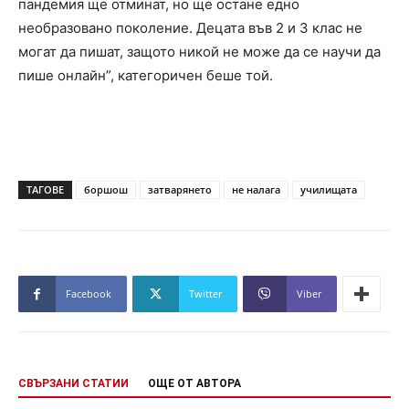
пандемия ще отминат, но ще остане едно
необразовано поколение. Децата във 2 и 3 клас не
могат да пишат, защото никой не може да се научи да
пише онлайн”, категоричен беше той.
ТАГОВЕ
боршош
затварянето
не налага
училищата
Facebook
Twitter
Viber
СВЪРЗАНИ СТАТИИ
ОЩЕ ОТ АВТОРА