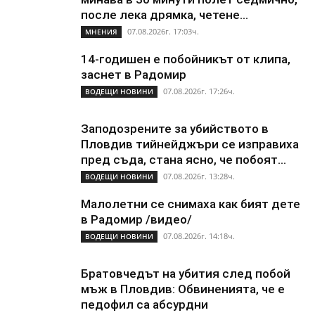
после лека дрямка, четене...
07.08.2026г. 17:03ч.
МНЕНИЯ
14-годишен е побойникът от клипа,
заснет в Радомир
07.08.2026г. 17:26ч.
ВОДЕЩИ НОВИНИ
Заподозрените за убийството в
Пловдив тийнейджъри се изправиха
пред съда, стана ясно, че побоят...
07.08.2026г. 13:28ч.
ВОДЕЩИ НОВИНИ
Малолетни се снимаха как бият дете
в Радомир /видео/
07.08.2026г. 14:18ч.
ВОДЕЩИ НОВИНИ
Братовчедът на убития след побой
мъж в Пловдив: Обвиненията, че е
педофил са абсурдни