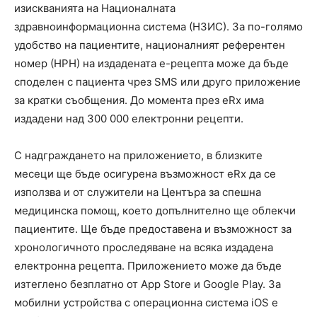
изискванията на Националната
здравноинформационна система (НЗИС). За по-голямо
удобство на пациентите, националният референтен
номер (НРН) на издадената е-рецепта може да бъде
споделен с пациента чрез SMS или друго приложение
за кратки съобщения. До момента през eRx има
издадени над 300 000 електронни рецепти.
С надграждането на приложението, в близките
месеци ще бъде осигурена възможност eRx да се
използва и от служители на Центъра за спешна
медицинска помощ, което допълнително ще облекчи
пациентите. Ще бъде предоставена и възможност за
хронологичното проследяване на всяка издадена
електронна рецепта. Приложението може да бъде
изтеглено безплатно от App Store и Google Play. За
мобилни устройства с операционна система iOS е