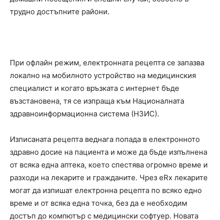
трудно достъпните райони.
При офлайн режим, електронната рецепта се запазва
локално на мобилното устройство на медицинския
специалист и когато връзката с интернет бъде
възстановена, тя се изпраща към Националната
здравноинформационна система (НЗИС).
Изписаната рецепта веднага попада в електронното
здравно досие на пациента и може да бъде изпълнена
от всяка една аптека, което спестява огромно време и
разходи на лекарите и гражданите. Чрез еRx лекарите
могат да изпишат електронна рецепта по всяко едно
време и от всяка една точка, без да е необходим
достъп до компютър с медицински софтуер. Новата