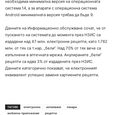
необходима минимална версия на операционната
система 14, а за апарати с операционна система
Android минималната версия трябва да бъде 9.
Данните на Информационно обслужване сочат, че от
пускането на системата до момента през НЗИС са
издадени над 47 млн. електронни рецепти, като 1.762
млн. от тях са т.нар. „бели“. Над 70% от тях вече са
изпълнени в аптечната мрежа. Анулираните „бели“
рецепти са едва 3% от издадените през НЗИС.
Данните категорично показват, че електронният
еквивалент успешно заменя хартиените рецепти.
ТАГОВЕ
електронно
изписване
лекари
мобилно приложение
рецепти