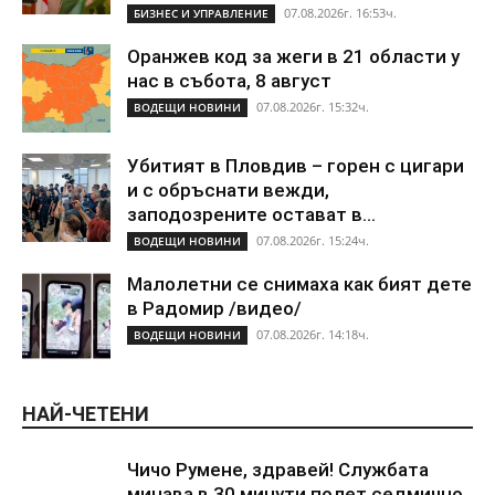
07.08.2026г. 16:53ч.
БИЗНЕС И УПРАВЛЕНИЕ
Оранжев код за жеги в 21 области у
нас в събота, 8 август
07.08.2026г. 15:32ч.
ВОДЕЩИ НОВИНИ
Убитият в Пловдив – горен с цигари
и с обръснати вежди,
заподозрените остават в...
07.08.2026г. 15:24ч.
ВОДЕЩИ НОВИНИ
Малолетни се снимаха как бият дете
в Радомир /видео/
07.08.2026г. 14:18ч.
ВОДЕЩИ НОВИНИ
НАЙ-ЧЕТЕНИ
Чичо Румене, здравей! Службата
минава в 30 минути полет седмично,