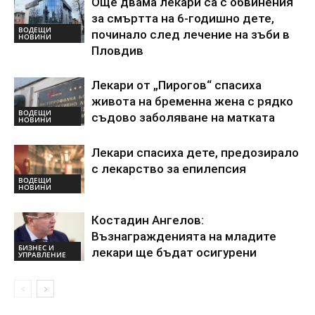
Още двама лекари са с обвинения
за смъртта на 6-годишно дете,
ВОДЕЩИ
починало след лечение на зъби в
НОВИНИ
Пловдив
Лекари от „Пирогов“ спасиха
живота на бременна жена с рядко
ВОДЕЩИ
съдово заболяване на матката
НОВИНИ
Лекари спасиха дете, предозирало
с лекарство за епилепсия
ВОДЕЩИ
НОВИНИ
Костадин Ангелов:
Възнагражденията на младите
БИЗНЕС И
лекари ще бъдат осигурени
УПРАВЛЕНИЕ