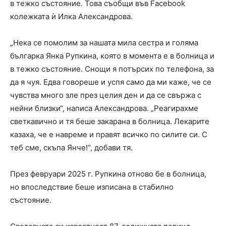
в тежко състояние. Това съобщи във Facebook
колежката ѝ Илка Александрова.
„Нека се помолим за нашата мила сестра и голяма
българка Янка Рупкина, която в момента е в болница и
в тежко състояние. Снощи я потърсих по телефона, за
да я чуя. Едва говореше и успя само да ми каже, че се
чувства много зле през целия ден и да се свържа с
нейни близки“, написа Александрова. „Реагирахме
светкавично и тя беше закарана в болница. Лекарите
казаха, че е навреме и правят всичко по силите си. С
теб сме, скъпа Янче!“, добави тя.
През февруари 2025 г. Рупкина отново бе в болница,
но впоследствие беше изписана в стабилно
състояние.