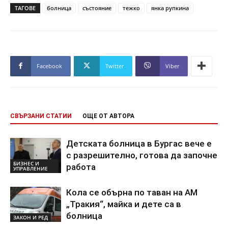
ТАГОВЕ
болница
състояние
тежко
янка рупкина
Facebook
Twitter
Viber
СВЪРЗАНИ СТАТИИ
ОЩЕ ОТ АВТОРА
Детската болница в Бургас вече е
с разрешително, готова да започне
БИЗНЕС И
работа
УПРАВЛЕНИЕ
Кола се обърна по таван на АМ
„Тракия“, майка и дете са в
болница
ЗАКОН И РЕД