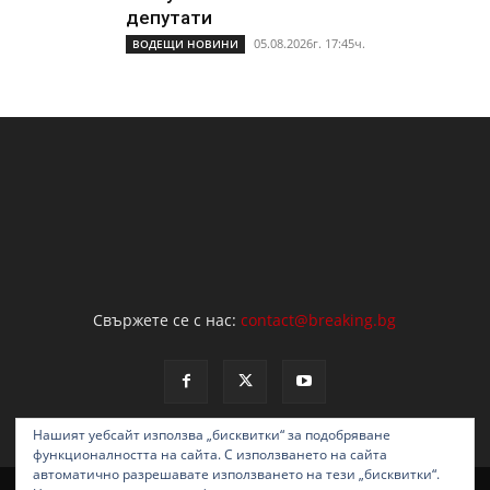
депутати
05.08.2026г. 17:45ч.
ВОДЕЩИ НОВИНИ
Свържете се с нас:
contact@breaking.bg
Нашият уебсайт използва „бисквитки“ за подобряване
функционалността на сайта. С използването на сайта
автоматично разрешавате използването на тези „бисквитки“.