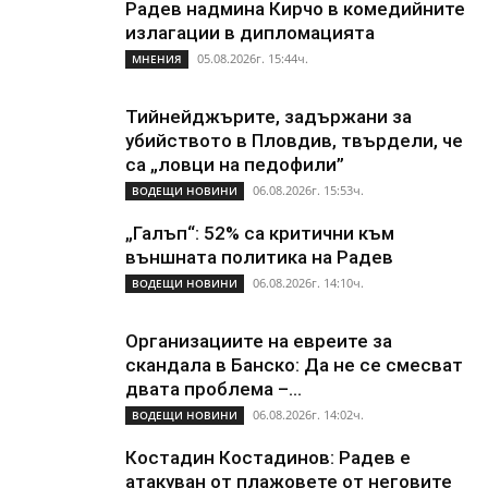
Радев надмина Кирчо в комедийните
излагации в дипломацията
05.08.2026г. 15:44ч.
МНЕНИЯ
Тийнейджърите, задържани за
убийството в Пловдив, твърдели, че
са „ловци на педофили”
06.08.2026г. 15:53ч.
ВОДЕЩИ НОВИНИ
„Галъп“: 52% са критични към
външната политика на Радев
06.08.2026г. 14:10ч.
ВОДЕЩИ НОВИНИ
Организациите на евреите за
скандала в Банско: Да не се смесват
двата проблема –...
06.08.2026г. 14:02ч.
ВОДЕЩИ НОВИНИ
Костадин Костадинов: Радев е
атакуван от плажoвете от неговите