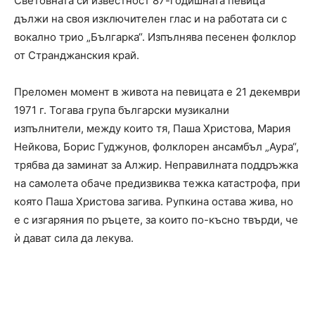
Световната си известност 87-годишната певица
дължи на своя изключителен глас и на работата си с
вокално трио „Българка“. Изпълнява песенен фолклор
от Странджанския край.
Преломен момент в живота на певицата е 21 декември
1971 г. Тогава група български музикални
изпълнители, между които тя, Паша Христова, Мария
Нейкова, Борис Гуджунов, фолклорен ансамбъл „Аура“,
трябва да заминат за Алжир. Неправилната поддръжка
на самолета обаче предизвиква тежка катастрофа, при
която Паша Христова загива. Рупкина остава жива, но
е с изгаряния по ръцете, за които по-късно твърди, че
ѝ дават сила да лекува.