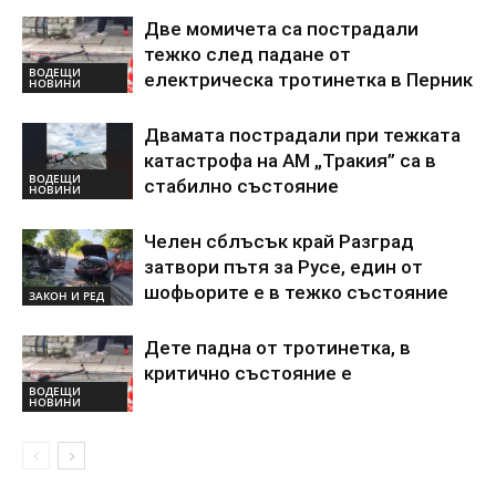
Две момичета са пострадали
тежко след падане от
ВОДЕЩИ
електрическа тротинетка в Перник
НОВИНИ
Двамата пострадали при тежката
катастрофа на АМ „Тракия” са в
ВОДЕЩИ
стабилно състояние
НОВИНИ
Челен сблъсък край Разград
затвори пътя за Русе, един от
шофьорите е в тежко състояние
ЗАКОН И РЕД
Дете падна от тротинетка, в
критично състояние е
ВОДЕЩИ
НОВИНИ