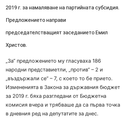
2019 г. за намаляване на партийната субсидия.
Предложението направи
председателстващият заседанието Емил
Христов.
„За“ предложението му гласуваха 186
народни представиетли, „против“ – 2 и
„въздържали се“ – 7, с което то бе прието.
Измененията в Закона за държавния бюджет
за 2019 г. бяха разгледани от Бюджетна
комисия вчера и трябваше да са първа точка
в дневния ред на депутатите за днес.