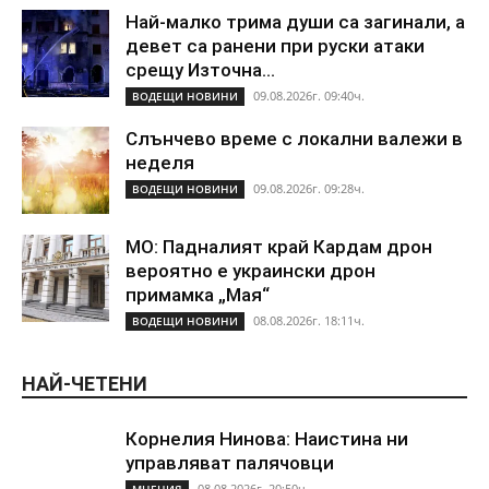
Най-малко трима души са загинали, а
девет са ранени при руски атаки
срещу Източна...
09.08.2026г. 09:40ч.
ВОДЕЩИ НОВИНИ
Слънчево време с локални валежи в
неделя
09.08.2026г. 09:28ч.
ВОДЕЩИ НОВИНИ
МО: Падналият край Кардам дрон
вероятно е украински дрон
примамка „Мая“
08.08.2026г. 18:11ч.
ВОДЕЩИ НОВИНИ
НАЙ-ЧЕТЕНИ
Корнелия Нинова: Наистина ни
управляват палячовци
08.08.2026г. 20:50ч.
МНЕНИЯ