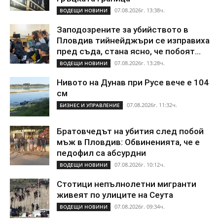
07.08.2026г. 13:38ч.
ВОДЕЩИ НОВИНИ
Заподозрените за убийството в
Пловдив тийнейджъри се изправиха
пред съда, стана ясно, че побоят...
07.08.2026г. 13:28ч.
ВОДЕЩИ НОВИНИ
Нивото на Дунав при Русе вече е 104
см
07.08.2026г. 11:32ч.
БИЗНЕС И УПРАВЛЕНИЕ
Братовчедът на убития след побой
мъж в Пловдив: Обвиненията, че е
педофил са абсурдни
07.08.2026г. 10:12ч.
ВОДЕЩИ НОВИНИ
Стотици непълнолетни мигранти
живеят по улиците на Сеута
07.08.2026г. 09:34ч.
ВОДЕЩИ НОВИНИ