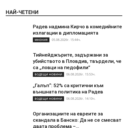
НАЙ-ЧЕТЕНИ
Радев надмина Кирчо в комедийните
излагации в дипломацията
05.08.2026г. 15:44ч.
МНЕНИЯ
Тийнейджърите, задържани за
убийството в Пловдив, твърдели, че
са „ловци на педофили”
06.08.2026г. 15:53ч.
ВОДЕЩИ НОВИНИ
„Галъп“: 52% са критични към
външната политика на Радев
06.08.2026г. 14:10ч.
ВОДЕЩИ НОВИНИ
Организациите на евреите за
скандала в Банско: Да не се смесват
двата проблема –...