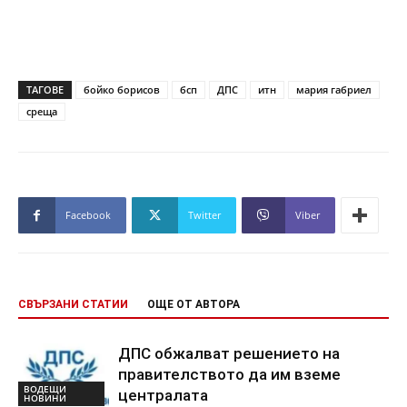
ТАГОВЕ
бойко борисов
бсп
ДПС
итн
мария габриел
среща
Facebook
Twitter
Viber
СВЪРЗАНИ СТАТИИ
ОЩЕ ОТ АВТОРА
ДПС обжалват решението на
правителството да им вземе
ВОДЕЩИ
централата
НОВИНИ