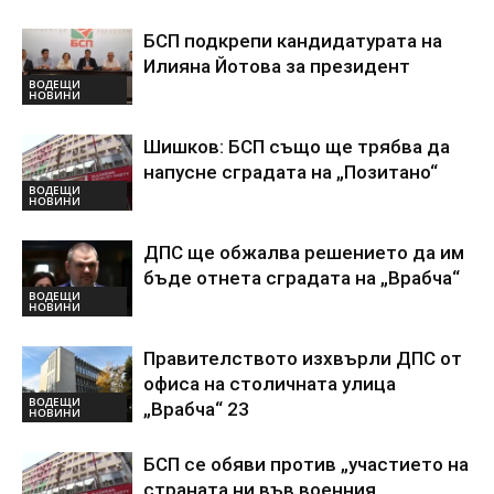
БСП подкрепи кандидатурата на
Илияна Йотова за президент
ВОДЕЩИ
НОВИНИ
Шишков: БСП също ще трябва да
напусне сградата на „Позитано“
ВОДЕЩИ
НОВИНИ
ДПС ще обжалва решението да им
бъде отнета сградата на „Врабча“
ВОДЕЩИ
НОВИНИ
Правителството изхвърли ДПС от
офиса на столичната улица
ВОДЕЩИ
„Врабча“ 23
НОВИНИ
БСП се обяви против „участието на
страната ни във военния