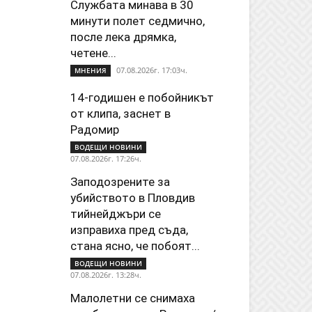
Службата минава в 30
минути полет седмично,
после лека дрямка,
четене...
07.08.2026г. 17:03ч.
МНЕНИЯ
14-годишен е побойникът
от клипа, заснет в
Радомир
ВОДЕЩИ НОВИНИ
07.08.2026г. 17:26ч.
Заподозрените за
убийството в Пловдив
тийнейджъри се
изправиха пред съда,
стана ясно, че побоят...
ВОДЕЩИ НОВИНИ
07.08.2026г. 13:28ч.
Малолетни се снимаха