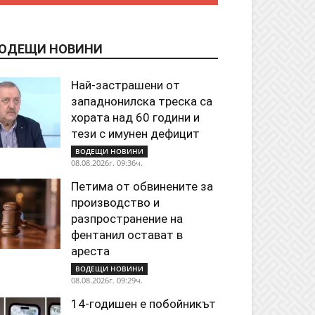
ОДЕЩИ НОВИНИ
Най-застрашени от
западнонилска треска са
хората над 60 години и
тези с имунен дефицит
ВОДЕЩИ НОВИНИ
08.08.2026г. 09:36ч.
Петима от обвинените за
производство и
разпространение на
фентанил остават в
ареста
ВОДЕЩИ НОВИНИ
08.08.2026г. 09:29ч.
14-годишен е побойникът