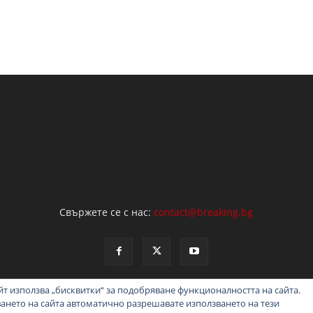
Свържете се с нас:
contact@breaking.bg
т използва „бисквитки“ за подобряване функционалността на сайта.
ването на сайта автоматично разрешавате използването на тези