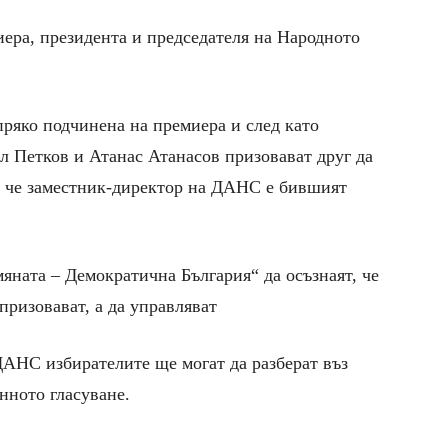
ера, президента и председателя на Народното
пряко подчинена на премиера и след като
л Петков и Атанас Атанасов призовават друг да
 че заместник-директор на ДАНС е бившият
ната – Демократична България“ да осъзнаят, че
призовават, а да управляват
ДАНС избирателите ще могат да разберат въз
нното гласуване.