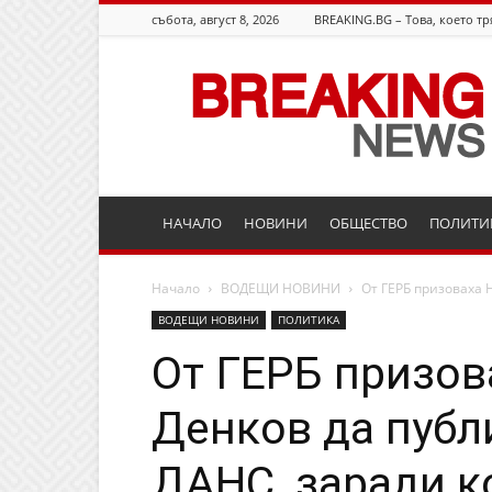
събота, август 8, 2026
BREAKING.BG – Това, което тр
Breaking.bg
НАЧАЛО
НОВИНИ
ОБЩЕСТВО
ПОЛИТИ
Начало
ВОДЕЩИ НОВИНИ
От ГЕРБ призоваха 
ВОДЕЩИ НОВИНИ
ПОЛИТИКА
От ГЕРБ призов
Денков да публ
ДАНС, заради к