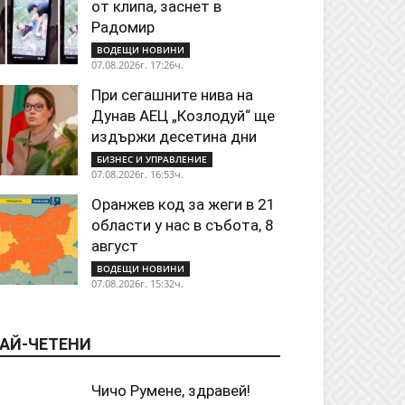
от клипа, заснет в
Радомир
ВОДЕЩИ НОВИНИ
07.08.2026г. 17:26ч.
При сегашните нива на
Дунав АЕЦ „Козлодуй“ ще
издържи десетина дни
БИЗНЕС И УПРАВЛЕНИЕ
07.08.2026г. 16:53ч.
Оранжев код за жеги в 21
области у нас в събота, 8
август
ВОДЕЩИ НОВИНИ
07.08.2026г. 15:32ч.
АЙ-ЧЕТЕНИ
Чичо Румене, здравей!