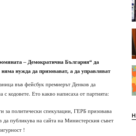
омяната – Демократична България“ да
 няма нужда да призовават, а да управляват
аница във фейсбук премиерът Денков да
 с кодовете. Ето какво написаха от партията:
ти за политически спекулации, ГЕРБ призовава
Н
 да публикува на сайта на Министерския съвет
игурност !