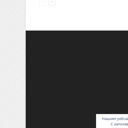
Нашият уебсай
С използ