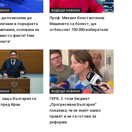
ОВИНИ
ВОДЕЩИ НОВИНИ
а да позволим да
Проф. Михаил Константинов:
личани в поредната
Машините са болест, ще
мпания, основана на
отблъснат 700 000 избиратели
вместо факти! Ние
ната!
ОВИНИ
ВОДЕЩИ НОВИНИ
т защо България се
ГЕРБ: С този бюджет
 пред Иран
„Прогресивна България“
показаха, че не знаят какво
правят и не са готови за
реформи