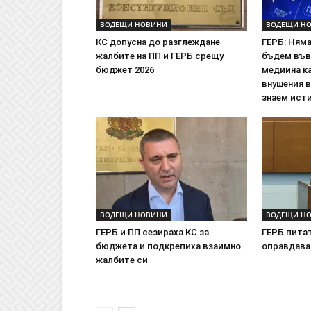
ВОДЕЩИ НОВИНИ
ВОДЕЩИ Н
КС допусна до разглеждане
ГЕРБ: Ням
жалбите на ПП и ГЕРБ срещу
бъдем във
бюджет 2026
медийна ка
внушения 
знаем исти
ВОДЕЩИ НОВИНИ
ВОДЕЩИ Н
ГЕРБ и ПП сезираха КС за
ГЕРБ пита
бюджета и подкрепиха взаимно
оправдава
жалбите си