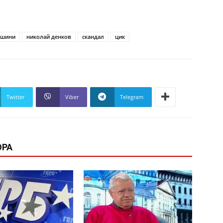
ашини
николай денков
скандал
цик
Twitter
Viber
Telegram
ОРА