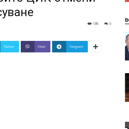
суване
В
135
0
Twitter
Viber
Telegram