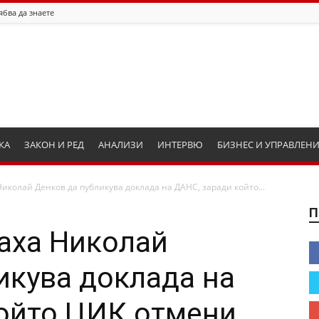
ябва да знаете
КА
ЗАКОН И РЕД
АНАЛИЗИ
ИНТЕРВЮ
БИЗНЕС И УПРАВЛЕН
Николай Денков да публикува доклада на ДАНС, заради който...
П
аха Николай
икува доклада на
ойто ЦИК отмени