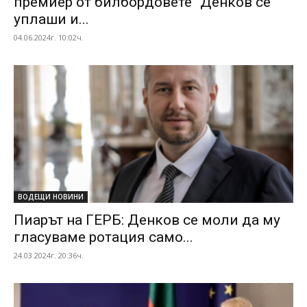
премиер от билбордовете“ Денков се
уплаши и...
04.06.2024г. 10:02ч.
ВОДЕЩИ НОВИНИ
Пиарът на ГЕРБ: Денков се моли да му
гласуваме ротация само...
24.03.2024г. 20:36ч.