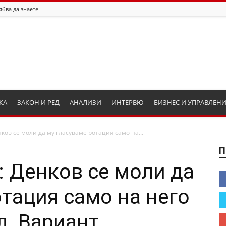
ябва да знаете
КА
ЗАКОН И РЕД
АНАЛИЗИ
ИНТЕРВЮ
БИЗНЕС И УПРАВЛЕН
ков се моли да му гласуваме ротация само на...
П
: Денков се моли да
отация само на него
. Вариант,