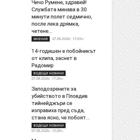
Чичо Румене, здравей!
Службата минава в 30
минути полет седмично,
после лека дрямка,
четене...
07.08.2026г. 17:03ч.
МНЕНИЯ
14-годишен е побойникът
от клипа, заснет в
Радомир
ВОДЕЩИ НОВИНИ
07.08.2026г. 17:26ч.
Заподозрените за
убийството в Пловдив
тийнейджъри се
изправиха пред съда,
стана ясно, че побоят...
ВОДЕЩИ НОВИНИ
07.08.2026г. 13:28ч.