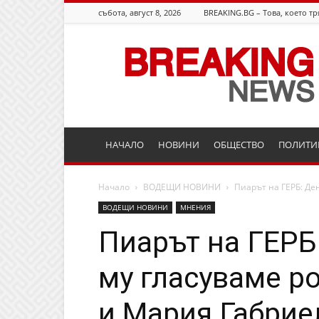
събота, август 8, 2026
BREAKING.BG – Това, което тр
Breaking.bg
НАЧАЛО
НОВИНИ
ОБЩЕСТВО
ПОЛИТИ
Начало
ВОДЕЩИ НОВИНИ
Пиарът на ГЕРБ: Ден
ВОДЕЩИ НОВИНИ
МНЕНИЯ
Пиарът на ГЕРБ
му гласуваме р
и Мария Габриел