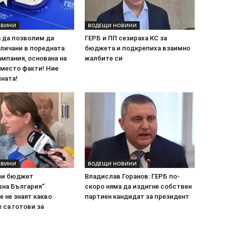
ОВИНИ
ВОДЕЩИ НОВИНИ
а да позволим да
ГЕРБ и ПП сезираха КС за
личани в поредната
бюджета и подкрепиха взаимно
мпания, основана на
жалбите си
вместо факти! Ние
ната!
ОВИНИ
ВОДЕЩИ НОВИНИ
ози бюджет
Владислав Горанов: ГЕРБ по-
вна България“
скоро няма да издигне собствен
е не знаят какво
партиен кандидат за президент
е са готови за