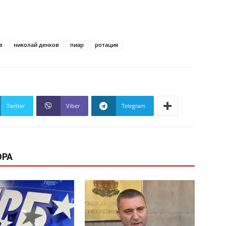
в
николай денков
пиар
ротация
Twitter
Viber
Telegram
ОРА