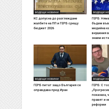
ВОДЕЩИ НОВИНИ
ВОДЕЩИ Н
КС допусна до разглеждане
ГЕРБ: Ням
жалбите на ПП и ГЕРБ срещу
бъдем във
бюджет 2026
медийна ка
внушения 
знаем исти
ВОДЕЩИ НОВИНИ
ВОДЕЩИ Н
ГЕРБ питат защо България се
ГЕРБ: С т
оправдава пред Иран
„Прогреси
показаха, ч
правят и н
реформи