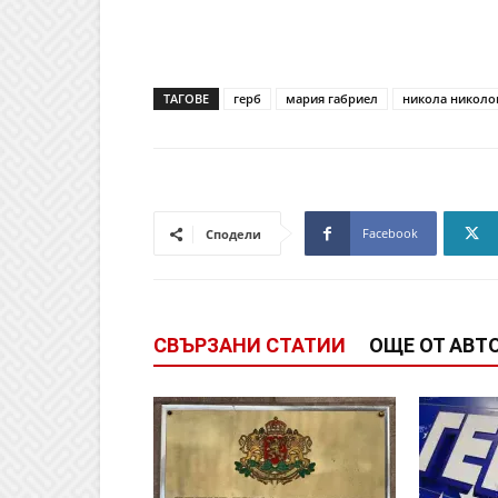
ТАГОВЕ
герб
мария габриел
никола николо
Facebook
Сподели
СВЪРЗАНИ СТАТИИ
ОЩЕ ОТ АВТ