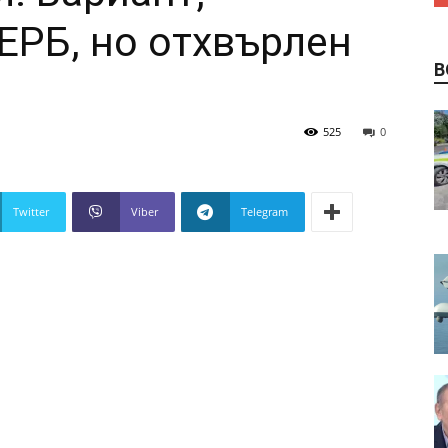
ЕРБ, но отхвърлен
В
525
0
Twitter
Viber
Telegram