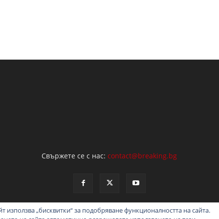
Свържете се с нас:
contact@breaking.bg
т използва „бисквитки“ за подобряване функционалността на сайта.