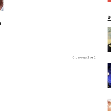
В
а
Страница 2 от 2