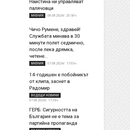
Наистина ни управляват
палячовци
08.08.2026г. 20:50ч.
МНЕНИЯ
Чичо Румене, здравей!
Службата минава в 30
минути полет седмично,
после лека дрямка,
четене...
07.08.2026г. 17:03ч.
МНЕНИЯ
14-годишен е побойникът
от клипа, заснет в
Радомир
ВОДЕЩИ НОВИНИ
07.08.2026г. 17:26ч.
ГЕРБ: Сигурността на
България не е тема за
партийна пропаганда