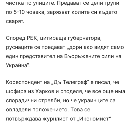
чистка по улиците. Предават се цели групи
по 5-10 човека, зарязват колите си където
сварят.
Според РБК, цитираща губернатора,
руснаците се предават „дори ако видят само
един представител на Въоръжените сили на
Украйна“.
Кореспондент на „Дъ Телеграф“ е писал, че
шофира из Харков и споделя, че все още има
спорадични стрелби, но че украинците са
овладели положението. Това се
потвърждава журнлист от „Икономист“