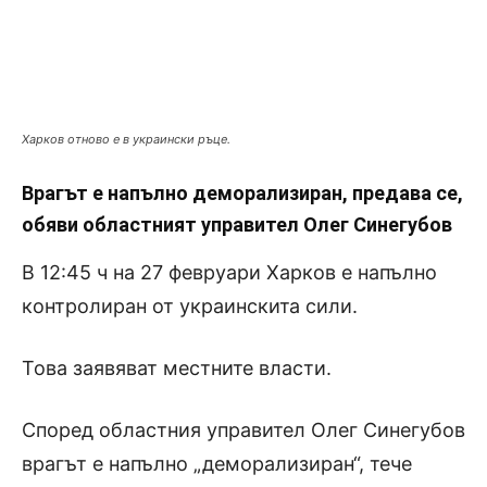
Харков отново е в украински ръце.
Врагът е напълно деморализиран, предава се,
обяви областният управител Олег Синегубов
В 12:45 ч на 27 февруари Харков е напълно
контролиран от украинскита сили.
Това заявяват местните власти.
Според областния управител Олег Синегубов
врагът е напълно „деморализиран“, тече