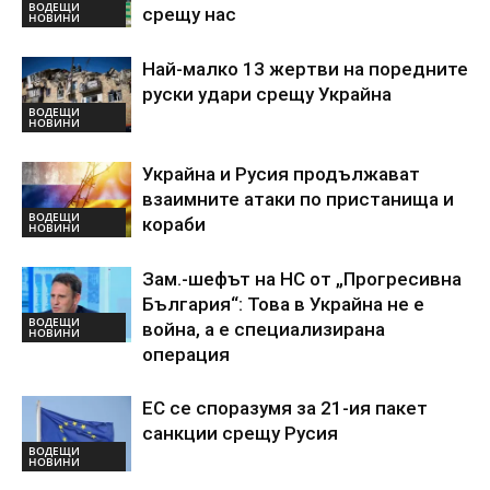
ВОДЕЩИ
срещу нас
НОВИНИ
Най-малко 13 жертви на поредните
руски удари срещу Украйна
ВОДЕЩИ
НОВИНИ
Украйна и Русия продължават
взаимните атаки по пристанища и
ВОДЕЩИ
кораби
НОВИНИ
Зам.-шефът на НС от „Прогресивна
България“: Това в Украйна не е
ВОДЕЩИ
война, а е специализирана
НОВИНИ
операция
ЕС се споразумя за 21-ия пакет
санкции срещу Русия
ВОДЕЩИ
НОВИНИ