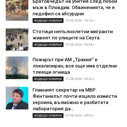
Братовчедът на убития след побой
мъж в Пловдив: Обвиненията, че е
педофил са абсурдни
07.08.2026г. 10:12ч.
ВОДЕЩИ НОВИНИ
Стотици непълнолетни мигранти
живеят по улиците на Сеута
07.08.2026г. 09:34ч.
ВОДЕЩИ НОВИНИ
Пожарът при АМ „Тракия“ е
локализиран, все още има отделни
тлеещи огнища
07.08.2026г. 09:26ч.
ВОДЕЩИ НОВИНИ
Главният секретар на МВР:
Фентанилът почти изцяло измести
хероина, възможно е разбитата
лаборатория да...
07.08.2026г. 09:07ч.
ВОДЕЩИ НОВИНИ