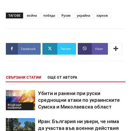
ТАГОВЕ
война
победа
Русия
украйна
харков
Facebook
Twitter
Viber
СВЪРЗАНИ СТАТИИ
ОЩЕ ОТ АВТОРА
Убити и ранени при руски
среднощни атаки по украинските
ВОДЕЩИ
Сумска и Миколаевска област
НОВИНИ
Иран: България ни увери, че няма
да участва във военни действия