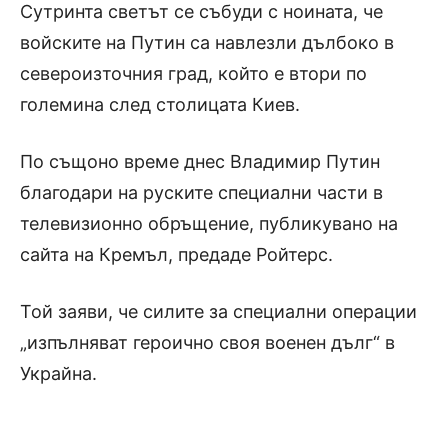
Сутринта светът се събуди с ноината, че
войските на Путин са навлезли дълбоко в
североизточния град, който е втори по
големина след столицата Киев.
По същоно време днес Владимир Путин
благодари на руските специални части в
телевизионно обръщение, публикувано на
сайта на Кремъл, предаде Ройтерс.
Той заяви, че силите за специални операции
„изпълняват героично своя военен дълг“ в
Украйна.