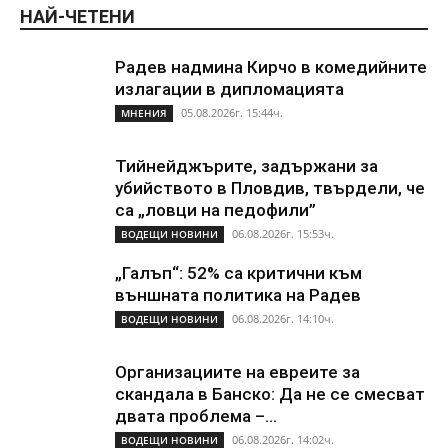
НАЙ-ЧЕТЕНИ
Радев надмина Кирчо в комедийните
излагации в дипломацията
05.08.2026г. 15:44ч.
МНЕНИЯ
Тийнейджърите, задържани за
убийството в Пловдив, твърдели, че
са „ловци на педофили”
06.08.2026г. 15:53ч.
ВОДЕЩИ НОВИНИ
„Галъп“: 52% са критични към
външната политика на Радев
06.08.2026г. 14:10ч.
ВОДЕЩИ НОВИНИ
Организациите на евреите за
скандала в Банско: Да не се смесват
двата проблема –...
06.08.2026г. 14:02ч.
ВОДЕЩИ НОВИНИ