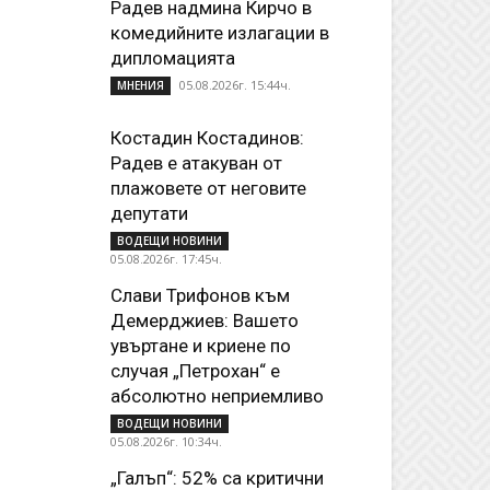
Радев надмина Кирчо в
комедийните излагации в
дипломацията
05.08.2026г. 15:44ч.
МНЕНИЯ
Костадин Костадинов:
Радев е атакуван от
плажoвете от неговите
депутати
ВОДЕЩИ НОВИНИ
05.08.2026г. 17:45ч.
Слави Трифонов към
Демерджиев: Вашето
увъртане и криене по
случая „Петрохан“ е
абсолютно неприемливо
ВОДЕЩИ НОВИНИ
05.08.2026г. 10:34ч.
„Галъп“: 52% са критични