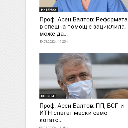
ИНТЕРВЮ
Проф. Асен Балтов: Реформата
в спешна помощ е зациклила,
може да...
10.08.2022г. 11:25ч.
НОВИНИ
Проф. Асен Балтов: ПП, БСП и
ИТН слагат маски само
когато...
03.02.2022г. 18:25ч.