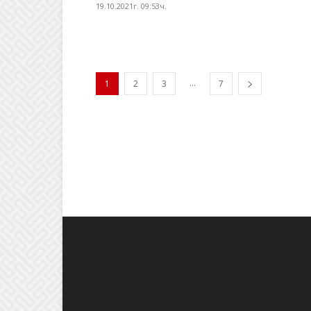
19.10.2021г. 09:53ч.
...
1
2
3
7