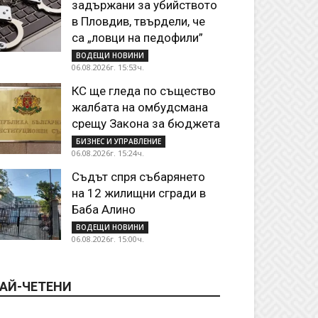
задържани за убийството
в Пловдив, твърдели, че
са „ловци на педофили”
ВОДЕЩИ НОВИНИ
06.08.2026г. 15:53ч.
КС ще гледа по същество
жалбата на омбудсмана
срещу Закона за бюджета
БИЗНЕС И УПРАВЛЕНИЕ
06.08.2026г. 15:24ч.
Съдът спря събарянето
на 12 жилищни сгради в
Баба Алино
ВОДЕЩИ НОВИНИ
06.08.2026г. 15:00ч.
АЙ-ЧЕТЕНИ