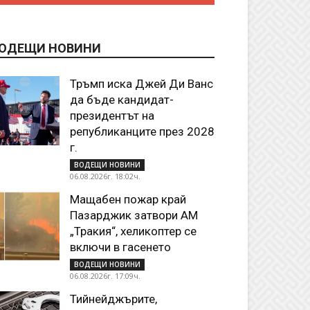
ОДЕЩИ НОВИНИ
Тръмп иска Джей Ди Ванс
да бъде кандидат-
президентът на
републиканците през 2028
г.
ВОДЕЩИ НОВИНИ
06.08.2026г. 18:02ч.
Мащабен пожар край
Пазарджик затвори АМ
„Тракия“, хеликоптер се
включи в гасенето
ВОДЕЩИ НОВИНИ
06.08.2026г. 17:09ч.
Тийнейджърите,