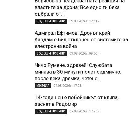
Борисов за неадекватната реакция на
властите за дрона: Все едно ги бяха
събрали от...
09.08.2026г. 12:11ч.
ВОДЕЩИ НОВИНИ
Адмирал Ефтимов: Дронът край
Кардам е бил отклонен от системите за
електронна война
09.08.2026г. 09:55ч.
ВОДЕЩИ НОВИНИ
Чичо Румене, здравей! Службата
минава в 30 минути полет седмично,
после лека дрямка, четене...
07.08.2026г. 17:03ч.
МНЕНИЯ
14-годишен е побойникът от клипа,
заснет в Радомир
07.08.2026г. 17:26ч.
ВОДЕЩИ НОВИНИ