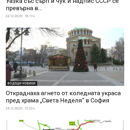
Уазка със сърп и чук и надпис СССР се
превърна в...
24.12.2023г. 18:11ч.
ВОДЕЩИ НОВИНИ
Откраднаха агнето от коледната украса
пред храма „Света Неделя“ в София
24.12.2023г. 12:22ч.