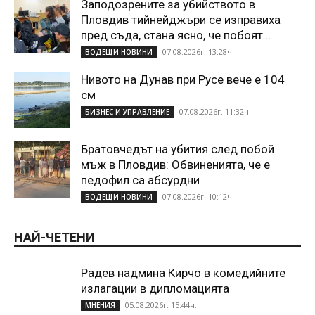
Заподозрените за убийството в
Пловдив тийнейджъри се изправиха
пред съда, стана ясно, че побоят...
07.08.2026г. 13:28ч.
ВОДЕЩИ НОВИНИ
Нивото на Дунав при Русе вече е 104
см
07.08.2026г. 11:32ч.
БИЗНЕС И УПРАВЛЕНИЕ
Братовчедът на убития след побой
мъж в Пловдив: Обвиненията, че е
педофил са абсурдни
07.08.2026г. 10:12ч.
ВОДЕЩИ НОВИНИ
НАЙ-ЧЕТЕНИ
Радев надмина Кирчо в комедийните
излагации в дипломацията
05.08.2026г. 15:44ч.
МНЕНИЯ