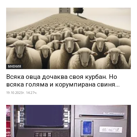
МНЕНИЯ
Всяка овца дочаква своя курбан. Но
всяка голяма и корумпирана свиня...
19.10.2023г. 14:27ч.