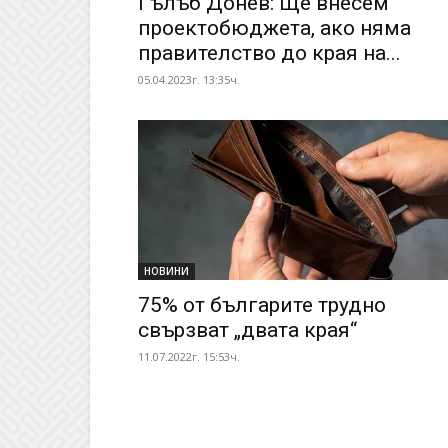
Гълъб Донев: Ще внесем
проектобюджета, ако няма
правителство до края на...
05.04.2023г. 13:35ч.
НОВИНИ
75% от българите трудно
свързват „двата края“
11.07.2022г. 15:53ч.