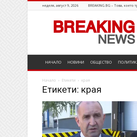
неделя, август 9, 2026
BREAKING.BG – Това, което т
Breaking.bg
НАЧАЛО
НОВИНИ
ОБЩЕСТВО
ПОЛИТИК
Начало
Етикети
края
Етикети: края