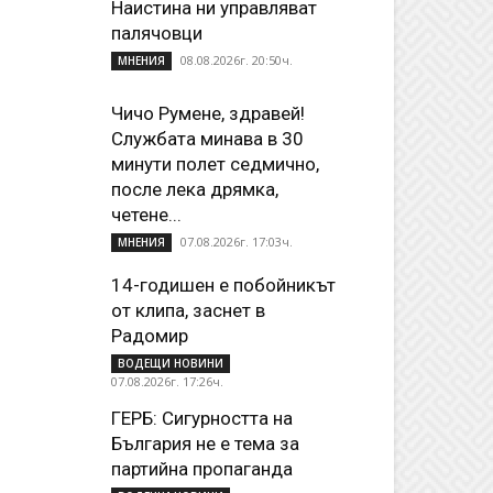
Наистина ни управляват
палячовци
08.08.2026г. 20:50ч.
МНЕНИЯ
Чичо Румене, здравей!
Службата минава в 30
минути полет седмично,
после лека дрямка,
четене...
07.08.2026г. 17:03ч.
МНЕНИЯ
14-годишен е побойникът
от клипа, заснет в
Радомир
ВОДЕЩИ НОВИНИ
07.08.2026г. 17:26ч.
ГЕРБ: Сигурността на
България не е тема за
партийна пропаганда