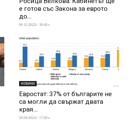
Росица Велкова: Кабинетът ще
е готов със Закона за еврото
до...
09.12.2022г. 18:42ч.
НОВИНИ
Евростат: 37% от българите не
са могли да свържат двата
края...
29.06.2022г. 17:20ч.