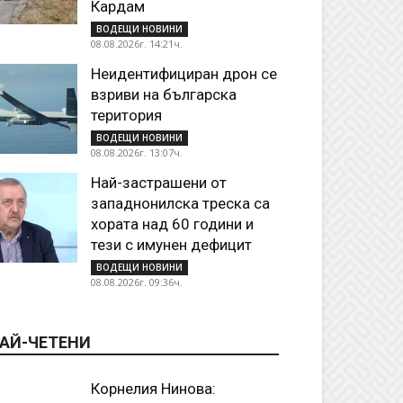
Кардам
ВОДЕЩИ НОВИНИ
08.08.2026г. 14:21ч.
Неидентифициран дрон се
взриви на българска
територия
ВОДЕЩИ НОВИНИ
08.08.2026г. 13:07ч.
Най-застрашени от
западнонилска треска са
хората над 60 години и
тези с имунен дефицит
ВОДЕЩИ НОВИНИ
08.08.2026г. 09:36ч.
АЙ-ЧЕТЕНИ
Корнелия Нинова: