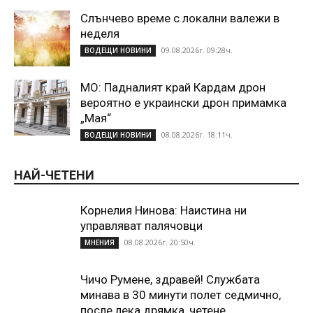
Слънчево време с локални валежи в
неделя
09.08.2026г. 09:28ч.
ВОДЕЩИ НОВИНИ
МО: Падналият край Кардам дрон
вероятно е украински дрон примамка
„Мая“
08.08.2026г. 18:11ч.
ВОДЕЩИ НОВИНИ
НАЙ-ЧЕТЕНИ
Корнелия Нинова: Наистина ни
управляват палячовци
08.08.2026г. 20:50ч.
МНЕНИЯ
Чичо Румене, здравей! Службата
минава в 30 минути полет седмично,
после лека дрямка, четене...