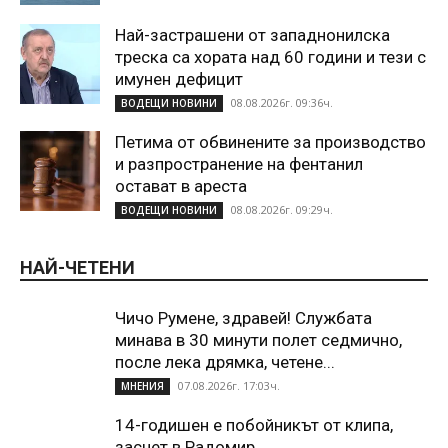
Най-застрашени от западнонилска
треска са хората над 60 години и тези с
имунен дефицит
08.08.2026г. 09:36ч.
ВОДЕЩИ НОВИНИ
Петима от обвинените за производство
и разпространение на фентанил
остават в ареста
08.08.2026г. 09:29ч.
ВОДЕЩИ НОВИНИ
НАЙ-ЧЕТЕНИ
Чичо Румене, здравей! Службата
минава в 30 минути полет седмично,
после лека дрямка, четене...
07.08.2026г. 17:03ч.
МНЕНИЯ
14-годишен е побойникът от клипа,
заснет в Радомир