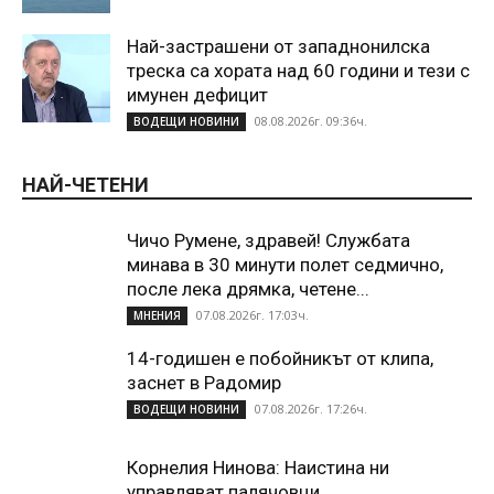
Най-застрашени от западнонилска
треска са хората над 60 години и тези с
имунен дефицит
08.08.2026г. 09:36ч.
ВОДЕЩИ НОВИНИ
НАЙ-ЧЕТЕНИ
Чичо Румене, здравей! Службата
минава в 30 минути полет седмично,
после лека дрямка, четене...
07.08.2026г. 17:03ч.
МНЕНИЯ
14-годишен е побойникът от клипа,
заснет в Радомир
07.08.2026г. 17:26ч.
ВОДЕЩИ НОВИНИ
Корнелия Нинова: Наистина ни
управляват палячовци