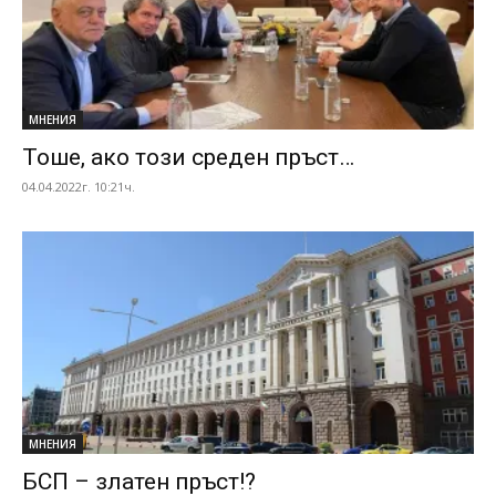
МНЕНИЯ
Тоше, ако този среден пръст…
04.04.2022г. 10:21ч.
МНЕНИЯ
БСП – златен пръст!?