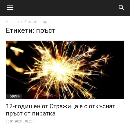
Начало
Етикети
пръст
Етикети: пръст
НОВИНИ
12-годишен от Стражица е с откъснат
пръст от пиратка
05.01.2026г. 10:20ч.