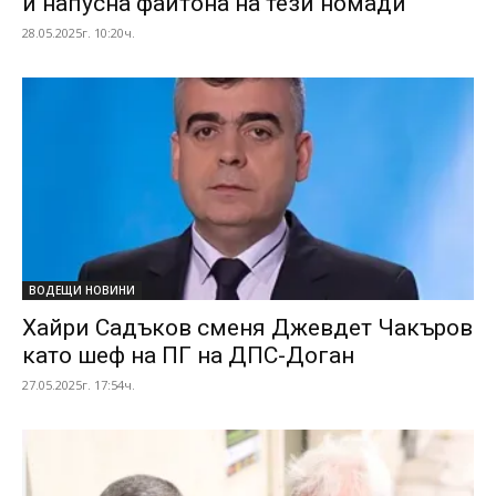
и напусна файтона на тези номади
28.05.2025г. 10:20ч.
ВОДЕЩИ НОВИНИ
Хайри Садъков сменя Джевдет Чакъров
като шеф на ПГ на ДПС-Доган
27.05.2025г. 17:54ч.