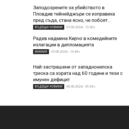
Заподозрените за убийството в
Пловдив тийнейджъри се изправиха
пред съда, стана ясно, че побоят...
07.08.2026г. 13:28ч.
ВОДЕЩИ НОВИНИ
Радев надмина Кирчо в комедийните
излагации в дипломацията
05.08.2026г. 15:44ч.
МНЕНИЯ
Най-застрашени от западнонилска
треска са хората над 60 години и тези с
имунен дефицит
08.08.2026г. 09:36ч.
ВОДЕЩИ НОВИНИ