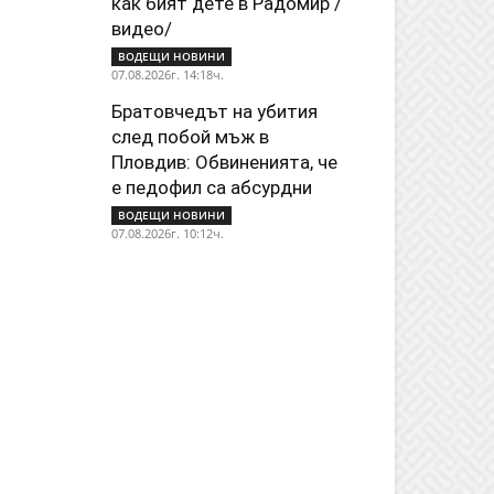
как бият дете в Радомир /
видео/
ВОДЕЩИ НОВИНИ
07.08.2026г. 14:18ч.
Братовчедът на убития
след побой мъж в
Пловдив: Обвиненията, че
е педофил са абсурдни
ВОДЕЩИ НОВИНИ
07.08.2026г. 10:12ч.