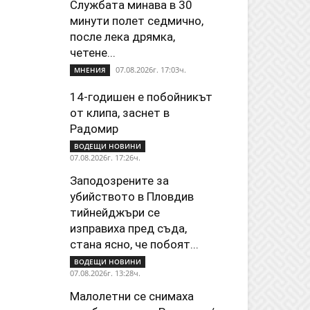
Службата минава в 30
минути полет седмично,
после лека дрямка,
четене...
07.08.2026г. 17:03ч.
МНЕНИЯ
14-годишен е побойникът
от клипа, заснет в
Радомир
ВОДЕЩИ НОВИНИ
07.08.2026г. 17:26ч.
Заподозрените за
убийството в Пловдив
тийнейджъри се
изправиха пред съда,
стана ясно, че побоят...
ВОДЕЩИ НОВИНИ
07.08.2026г. 13:28ч.
Малолетни се снимаха