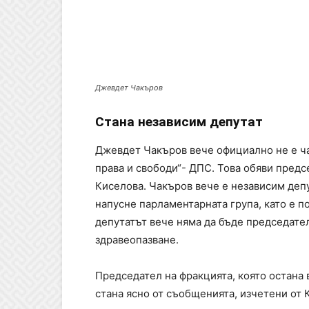
Джевдет Чакъров
Стана независим депутат
Джевдет Чакъров вече официално не е ча
права и свободи“- ДПС. Това обяви пред
Киселова. Чакъров вече е независим депу
напусне парламентарната група, като е п
депутатът вече няма да бъде председател
здравеопазване.
Председател на фракцията, която остана 
стана ясно от съобщенията, изчетени от 