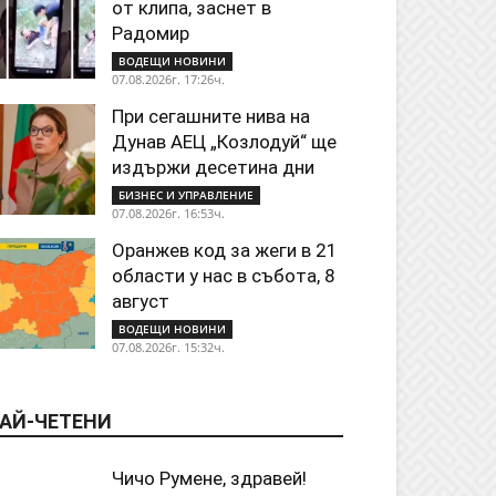
от клипа, заснет в
Радомир
ВОДЕЩИ НОВИНИ
07.08.2026г. 17:26ч.
При сегашните нива на
Дунав АЕЦ „Козлодуй“ ще
издържи десетина дни
БИЗНЕС И УПРАВЛЕНИЕ
07.08.2026г. 16:53ч.
Оранжев код за жеги в 21
области у нас в събота, 8
август
ВОДЕЩИ НОВИНИ
07.08.2026г. 15:32ч.
АЙ-ЧЕТЕНИ
Чичо Румене, здравей!