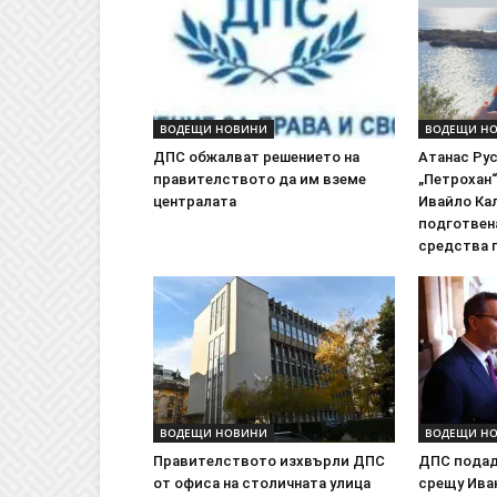
ВОДЕЩИ НОВИНИ
ВОДЕЩИ Н
ДПС обжалват решението на
Атанас Рус
правителството да им вземе
„Петрохан“
централата
Ивайло Кал
подготвена
средства 
ВОДЕЩИ НОВИНИ
ВОДЕЩИ Н
Правителството изхвърли ДПС
ДПС подад
от офиса на столичната улица
срещу Ива