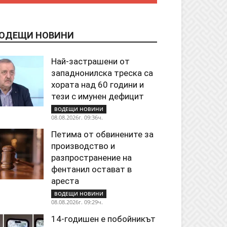
ОДЕЩИ НОВИНИ
Най-застрашени от
западнонилска треска са
хората над 60 години и
тези с имунен дефицит
ВОДЕЩИ НОВИНИ
08.08.2026г. 09:36ч.
Петима от обвинените за
производство и
разпространение на
фентанил остават в
ареста
ВОДЕЩИ НОВИНИ
08.08.2026г. 09:29ч.
14-годишен е побойникът