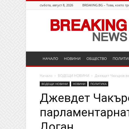
събота, август 8, 2026
BREAKING.BG – Това, което тр
Breaking.bg
НАЧАЛО
НОВИНИ
ОБЩЕСТВО
ПОЛИТИ
Начало
ВОДЕЩИ НОВИНИ
Джевдет Чакъров ве
ВОДЕЩИ НОВИНИ
НОВИНИ
ПОЛИТИКА
Джевдет Чакъро
парламентарнат
Доган