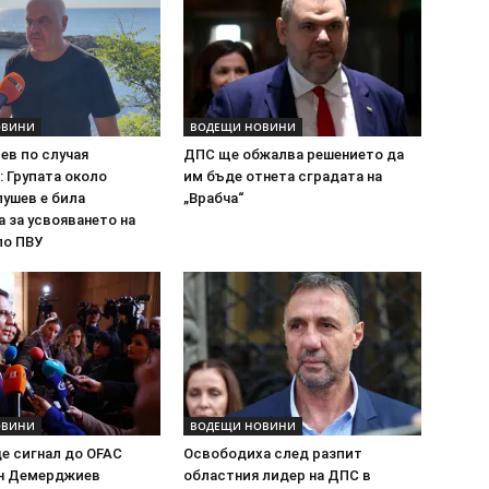
ОВИНИ
ВОДЕЩИ НОВИНИ
ев по случая
ДПС ще обжалва решението да
: Групата около
им бъде отнета сградата на
ушев е била
„Врабча“
 за усвояването на
по ПВУ
ОВИНИ
ВОДЕЩИ НОВИНИ
е сигнал до OFAC
Освободиха след разпит
н Демерджиев
областния лидер на ДПС в