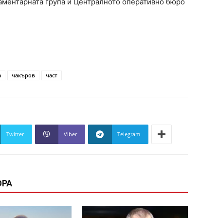
аментарната група и Централното оперативно бюро
а
чакъров
част
Twitter
Viber
Telegram
ОРА