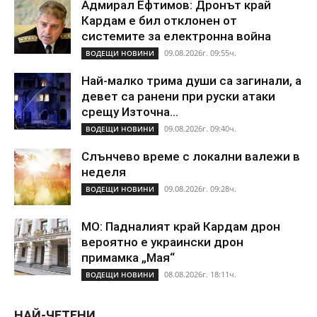
Адмирал Ефтимов: Дронът край
Кардам е бил отклонен от
системите за електронна война
09.08.2026г. 09:55ч.
ВОДЕЩИ НОВИНИ
Най-малко трима души са загинали, а
девет са ранени при руски атаки
срещу Източна...
09.08.2026г. 09:40ч.
ВОДЕЩИ НОВИНИ
Слънчево време с локални валежи в
неделя
09.08.2026г. 09:28ч.
ВОДЕЩИ НОВИНИ
МО: Падналият край Кардам дрон
вероятно е украински дрон
примамка „Мая“
08.08.2026г. 18:11ч.
ВОДЕЩИ НОВИНИ
НАЙ-ЧЕТЕНИ