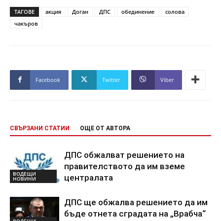
ТАГОВЕ
акция
Доган
ДПС
обединение
солова
чакъров
Facebook
Twitter
Viber
СВЪРЗАНИ СТАТИИ
ОЩЕ ОТ АВТОРА
ДПС обжалват решението на
правителството да им вземе
ВОДЕЩИ
централата
НОВИНИ
ДПС ще обжалва решението да им
бъде отнета сградата на „Врабча“