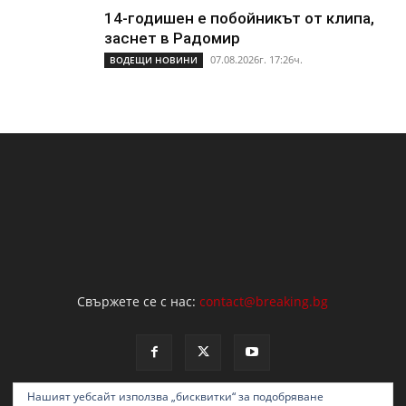
14-годишен е побойникът от клипа,
заснет в Радомир
07.08.2026г. 17:26ч.
ВОДЕЩИ НОВИНИ
Свържете се с нас:
contact@breaking.bg
Нашият уебсайт използва „бисквитки“ за подобряване