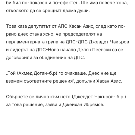
би бил по-показен и по-ефектен. Ще има повече хора,
отколкото да се срещнат двама души.
Това каза депутатът от АПС Хасан Азис, след като по-
рано днес стана ясно, че председателят на
парламентарната група на ДПС-ДПС Джевдет Чакъров
и лидерът на ДПС-Ново начало Делян Пеевски са се
договорили за обединение на ДПС.
„Той (Ахмед Доган-б.р) го очакваше. Днес ние ще
вземем съответните решения“, допълни Хасан Азис.
Обърнете се лично към него (Джевдет Чакъров- б.р.)
за това решение, заяви и Джейхан Ибрямов.