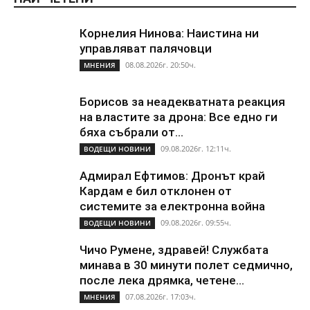
Корнелия Нинова: Наистина ни
управляват палячовци
08.08.2026г. 20:50ч.
МНЕНИЯ
Борисов за неадекватната реакция
на властите за дрона: Все едно ги
бяха събрали от...
09.08.2026г. 12:11ч.
ВОДЕЩИ НОВИНИ
Адмирал Ефтимов: Дронът край
Кардам е бил отклонен от
системите за електронна война
09.08.2026г. 09:55ч.
ВОДЕЩИ НОВИНИ
Чичо Румене, здравей! Службата
минава в 30 минути полет седмично,
после лека дрямка, четене...
07.08.2026г. 17:03ч.
МНЕНИЯ