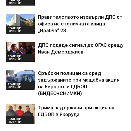
ВОДЕЩИ
НОВИНИ
Правителството изхвърли ДПС от
офиса на столичната улица
ВОДЕЩИ
„Врабча“ 23
НОВИНИ
ДПС подаде сигнал до OFAC срещу
Иван Демерджиев
ВОДЕЩИ
НОВИНИ
Сръбски полицаи са сред
задържаните при мащабна акция
ВОДЕЩИ
на Европол и ГДБОП
НОВИНИ
(ВИДЕО+СНИМКИ)
Трима задържани при акция на
ГДБОП в Якоруда
ВОДЕЩИ
НОВИНИ