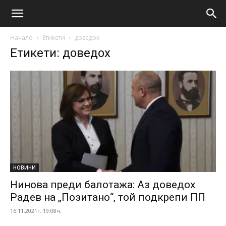
Начало
Етикети
доведох
Етикети: доведох
НОВИНИ
Нинова преди балотажа: Аз доведох
Радев на „Позитано“, той подкрепи ПП
16.11.2021г. 19:08ч.