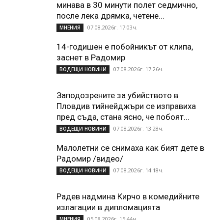
минава в 30 минути полет седмично,
после лека дрямка, четене...
07.08.2026г. 17:03ч.
МНЕНИЯ
14-годишен е побойникът от клипа,
заснет в Радомир
07.08.2026г. 17:26ч.
ВОДЕЩИ НОВИНИ
Заподозрените за убийството в
Пловдив тийнейджъри се изправиха
пред съда, стана ясно, че побоят...
07.08.2026г. 13:28ч.
ВОДЕЩИ НОВИНИ
Малолетни се снимаха как бият дете в
Радомир /видео/
07.08.2026г. 14:18ч.
ВОДЕЩИ НОВИНИ
Радев надмина Кирчо в комедийните
излагации в дипломацията
05.08.2026г. 15:44ч.
МНЕНИЯ