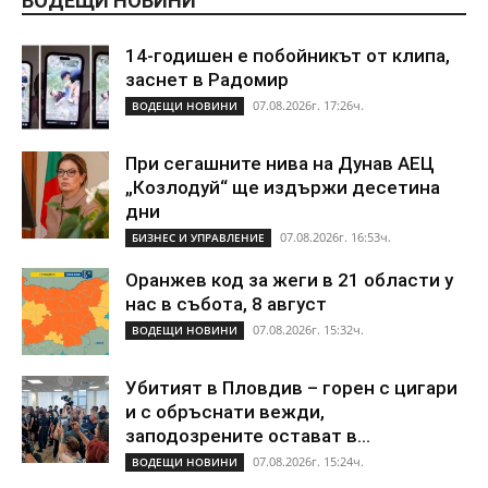
ВОДЕЩИ НОВИНИ
14-годишен е побойникът от клипа,
заснет в Радомир
07.08.2026г. 17:26ч.
ВОДЕЩИ НОВИНИ
При сегашните нива на Дунав АЕЦ
„Козлодуй“ ще издържи десетина
дни
07.08.2026г. 16:53ч.
БИЗНЕС И УПРАВЛЕНИЕ
Оранжев код за жеги в 21 области у
нас в събота, 8 август
07.08.2026г. 15:32ч.
ВОДЕЩИ НОВИНИ
Убитият в Пловдив – горен с цигари
и с обръснати вежди,
заподозрените остават в...
07.08.2026г. 15:24ч.
ВОДЕЩИ НОВИНИ