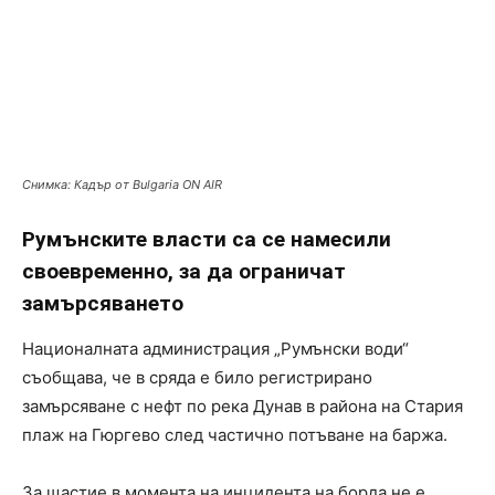
Снимка: Кадър от Bulgaria ON AIR
Румънските власти са се намесили
своевременно, за да ограничат
замърсяването
Националната администрация „Румънски води“
съобщава, че в сряда е било регистрирано
замърсяване с нефт по река Дунав в района на Стария
плаж на Гюргево след частично потъване на баржа.
За щастие в момента на инцидента на борда не е