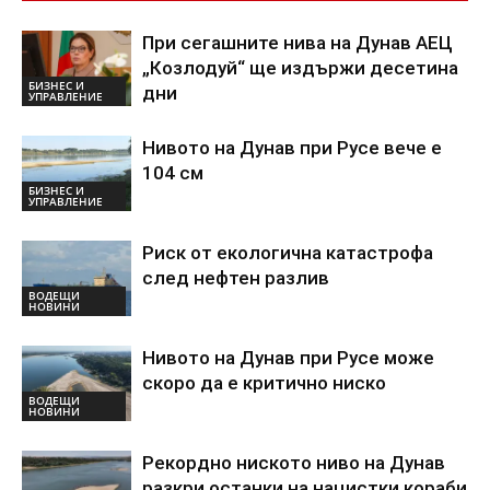
При сегашните нива на Дунав АЕЦ
„Козлодуй“ ще издържи десетина
БИЗНЕС И
дни
УПРАВЛЕНИЕ
Нивото на Дунав при Русе вече е
104 см
БИЗНЕС И
УПРАВЛЕНИЕ
Риск от екологична катастрофа
след нефтен разлив
ВОДЕЩИ
НОВИНИ
Нивото на Дунав при Русе може
скоро да е критично ниско
ВОДЕЩИ
НОВИНИ
Рекордно ниското ниво на Дунав
разкри останки на нацистки кораби