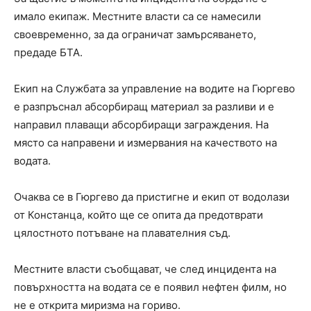
имало екипаж. Местните власти са се намесили
своевременно, за да ограничат замърсяването,
предаде БТА.
Екип на Службата за управление на водите на Гюргево
е разпръснал абсорбиращ материал за разливи и е
направил плаващи абсорбиращи заграждения. На
място са направени и измервания на качеството на
водата.
Очаква се в Гюргево да пристигне и екип от водолази
от Констанца, който ще се опита да предотврати
цялостното потъване на плавателния съд.
Местните власти съобщават, че след инцидента на
повърхността на водата се е появил нефтен филм, но
не е открита миризма на гориво.