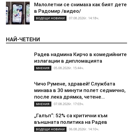
Малолетни се снимаха как бият дете
в Радомир /видео/
07.08.2026г. 14:18ч.
ВОДЕЩИ НОВИНИ
НАЙ-ЧЕТЕНИ
Радев надмина Кирчо в комедийните
излагации в дипломацията
05.08.2026г. 15:44ч.
МНЕНИЯ
Чичо Румене, здравей! Службата
минава в 30 минути полет седмично,
после лека дрямка, четене...
07.08.2026г. 17:03ч.
МНЕНИЯ
„Галъп“: 52% са критични към
външната политика на Радев
06.08.2026г. 14:10ч.
ВОДЕЩИ НОВИНИ