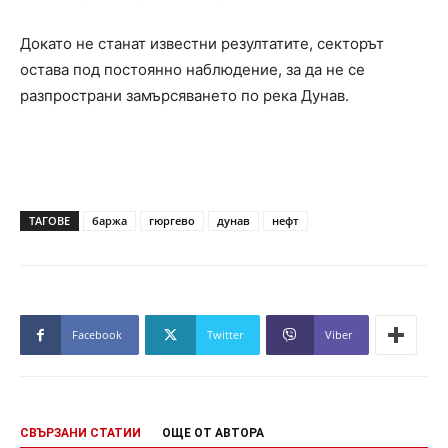
Докато не станат известни резултатите, секторът
остава под постоянно наблюдение, за да не се
разпространи замърсяването по река Дунав.
ТАГОВЕ
баржа
гюргево
дунав
нефт
Facebook
Twitter
Viber
СВЪРЗАНИ СТАТИИ
ОЩЕ ОТ АВТОРА