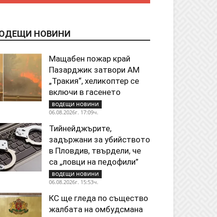
ОДЕЩИ НОВИНИ
Мащабен пожар край
Пазарджик затвори АМ
„Тракия“, хеликоптер се
включи в гасенето
ВОДЕЩИ НОВИНИ
06.08.2026г. 17:09ч.
Тийнейджърите,
задържани за убийството
в Пловдив, твърдели, че
са „ловци на педофили”
ВОДЕЩИ НОВИНИ
06.08.2026г. 15:53ч.
КС ще гледа по същество
жалбата на омбудсмана