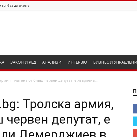
 трябва да знаете
КА
ЗАКОН И РЕД
АНАЛИЗИ
ИНТЕРВЮ
БИЗНЕС И УПРАВЛЕН
 армия, платена от бивш червен депутат, е хвърлена...
П
.bg: Тролска армия,
 червен депутат, е
али Демерджиев в