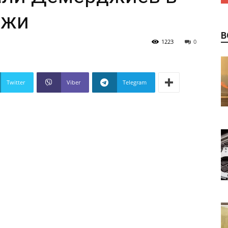
ежи
В
1223
0
Twitter
Viber
Telegram