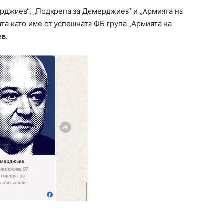
ерджиев“, „Подкрепа за Демерджиев“ и „Армията на
та като име от успешната ФБ група „Армията на
ев.