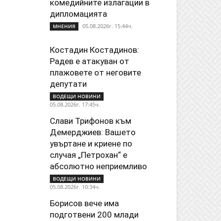
комедийните излагации в
дипломацията
05.08.2026г. 15:44ч.
МНЕНИЯ
Костадин Костадинов:
Радев е атакуван от
плажoвете от неговите
депутати
ВОДЕЩИ НОВИНИ
05.08.2026г. 17:45ч.
Слави Трифонов към
Демерджиев: Вашето
увъртане и криене по
случая „Петрохан“ е
абсолютно неприемливо
ВОДЕЩИ НОВИНИ
05.08.2026г. 10:34ч.
Борисов вече има
подготвени 200 млади