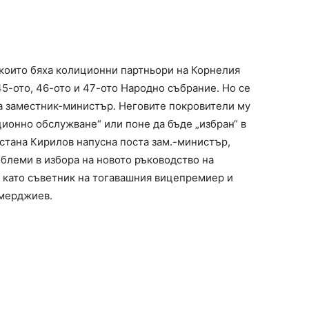
 които бяха колиционни партньори на Корнелия
 45-ото, 46-ото и 47-ото Народно събрание. Но се
за заместник-министър. Неговите покровители му
ионно обслужване“ или поне да бъде „избран“ в
 стана Кирилов напусна поста зам.-министър,
облеми в избора на новото ръководство на
 като съветник на тогавашния вицепремиер и
емерджиев.