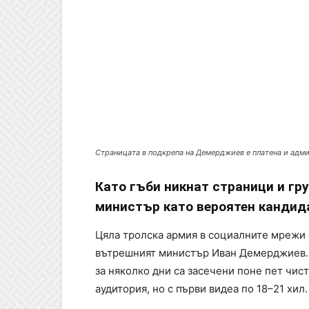
Страницата в подкрепа на Демерджиев е платена и адм
Като гъби никнат страници и гр
министър като вероятен кандида
Цяла тролска армия в социалните мрежи 
вътрешният министър Иван Демерджиев. З
за няколко дни са засечени поне пет чист
аудитория, но с първи видеа по 18–21 хил