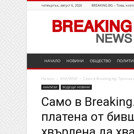
четвъртък, август 6, 2026
BREAKING.BG – Това, което
Breaking.bg
НАЧАЛО
НОВИНИ
ОБЩЕСТВО
ПОЛИТИ
Начало
АНАЛИЗИ
Само в Breaking.bg: Тролска
АНАЛИЗИ
ВОДЕЩИ НОВИНИ
Само в Breaking
платена от бивш
хвърлена да хв