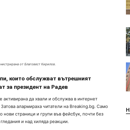
инистрирана от Благовест Кирилов.
упи, които обслужват вътрешният
т за президент на Радев
е активирана да хвали и обслужва в интернет
атова алармираха читатели на Breaking.bg. Само
Н
о нови страници и групи във фейсбук, почти без
. гледания и над хиляда реакции.