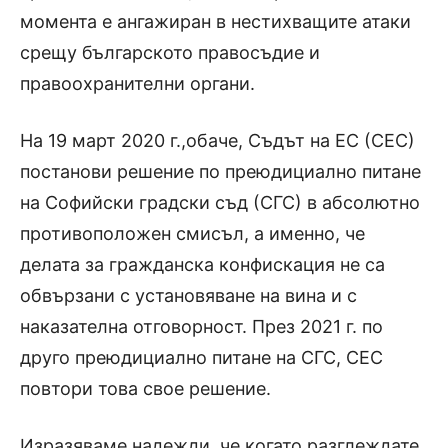
момента е ангажиран в нестихващите атаки
срещу българското правосъдие и
правоохранителни органи.
На 19 март 2020 г.,обаче, Съдът на ЕС (СЕС)
постанови решение по преюдициално питане
на Софийски градски съд (СГС) в абсолютно
противоположен смисъл, а именно, че
делата за гражданска конфискация не са
обвързани с установяване на вина и с
наказателна отговорност. През 2021 г. по
друго преюдициално питане на СГС, СЕС
повтори това свое решение.
Изразяваме надежди, че когато разглеждате