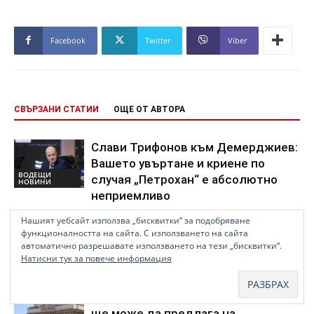
Facebook
Twitter
Viber
СВЪРЗАНИ СТАТИИ
ОЩЕ ОТ АВТОРА
Слави Трифонов към Демерджиев:
Вашето увъртане и криене по
ВОДЕЩИ
случая „Петрохан“ е абсолютно
НОВИНИ
неприемливо
Нашият уебсайт използва „бисквитки“ за подобряване
Зам. апелативният прокурор на
функционалността на сайта. С използването на сайта
Пловдив е третата номинация за
автоматично разрешавате използването на тези „бисквитки“.
ВОДЕЩИ
Натисни тук за повече информация
новия състав на ВСС
НОВИНИ
Всеки гражданин или организация
ще може да предлага на