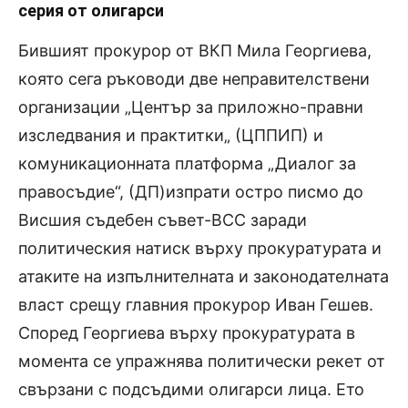
серия от олигарси
Бившият прокурор от ВКП Мила Георгиева,
която сега ръководи две неправителствени
организации „Център за приложно-правни
изследвания и практитки„ (ЦППИП) и
комуникационната платформа „Диалог за
правосъдие“, (ДП)изпрати остро писмо до
Висшия съдебен съвет-ВСС заради
политическия натиск върху прокуратурата и
атаките на изпълнителната и законодателната
власт срещу главния прокурор Иван Гешев.
Според Георгиева върху прокуратурата в
момента се упражнява политически рекет от
свързани с подсъдими олигарси лица. Ето