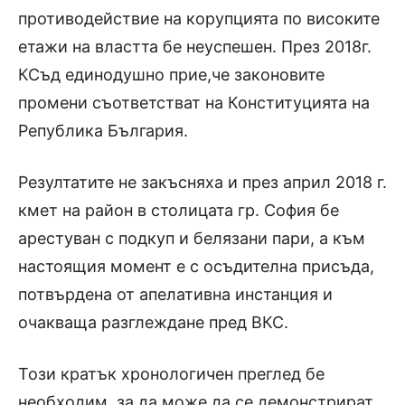
противодействие на корупцията по високите
етажи на властта бе неуспешен. През 2018г.
КСъд единодушно прие,че законовите
промени съответстват на Конституцията на
Република България.
Резултатите не закъсняха и през април 2018 г.
кмет на район в столицата гр. София бе
арестуван с подкуп и белязани пари, а към
настоящия момент е с осъдителна присъда,
потвърдена от апелативна инстанция и
очакваща разглеждане пред ВКС.
Този кратък хронологичен преглед бе
необходим, за да може да се демонстрират