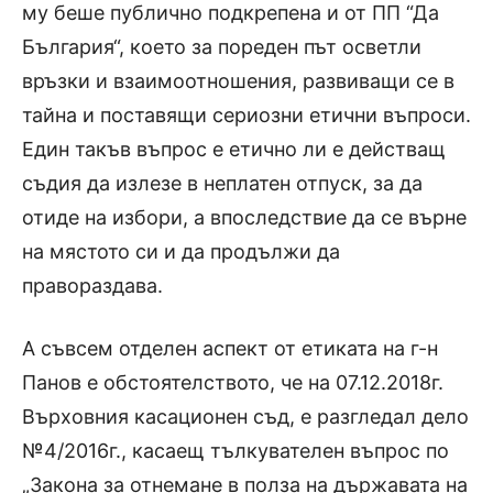
му беше публично подкрепена и от ПП “Да
България“, което за пореден път осветли
връзки и взаимоотношения, развиващи се в
тайна и поставящи сериозни етични въпроси.
Един такъв въпрос е етично ли е действащ
съдия да излезе в неплатен отпуск, за да
отиде на избори, а впоследствие да се върне
на мястото си и да продължи да
правораздава.
А съвсем отделен аспект от етиката на г-н
Панов е обстоятелството, че на 07.12.2018г.
Върховния касационен съд, е разгледал дело
№4/2016г., касаещ тълкувателен въпрос по
„Закона за отнемане в полза на държавата на