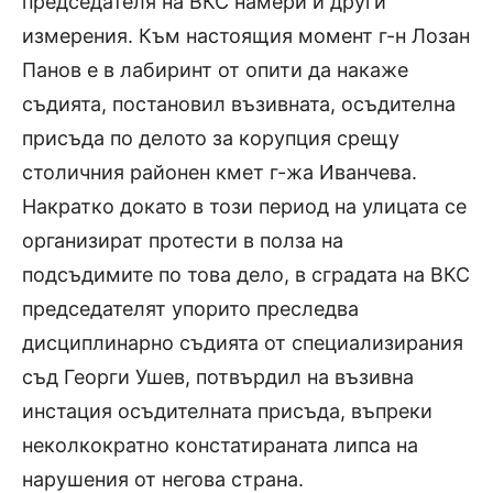
председателя на ВКС намери и други
измерения. Към настоящия момент г-н Лозан
Панов е в лабиринт от опити да накаже
съдията, постановил възивната, осъдителна
присъда по делото за корупция срещу
столичния районен кмет г-жа Иванчева.
Накратко докато в този период на улицата се
организират протести в полза на
подсъдимите по това дело, в сградата на ВКС
председателят упорито преследва
дисциплинарно съдията от специализирания
съд Георги Ушев, потвърдил на възивна
инстация осъдителната присъда, въпреки
неколкократно констатираната липса на
нарушения от негова страна.