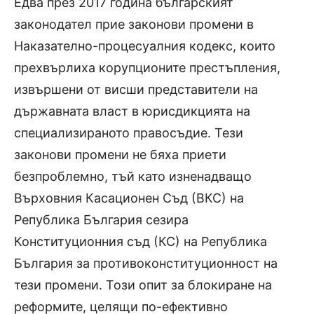
Едва през 2017 година българският
законодател прие законови промени в
Наказателно-процесуалния кодекс, които
прехвърлиха корупционите престъпления,
извършени от висши представители на
държавната власт в юрисдикцията на
специализираното правосъдие. Тези
законови промени не бяха приети
безпроблемно, тъй като изненадващо
Върховния Касационен Съд (ВКС) на
Република България сезира
Конституционния съд (КС) на Република
България за противоконституционност на
тези промени. Този опит за блокиране на
реформите, целящи по-ефективно