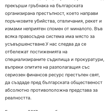
прекърши гръбнака на българската
организирана престъпност, което направи
поръчковите убийства, отвличания, рекет и
измами неприятен спомен от миналото. Във
всяка правосъдна система има място за
усъвършенстване.У нас следва да се
отбележат постиженията на
специализираните съдилища и прокуратури,
въпреки опитите на разполагащия със
сериозен финансов ресурс престъпен свят,
да създаде пред българската общественост
абсолютно противоположна представа за
реалността.