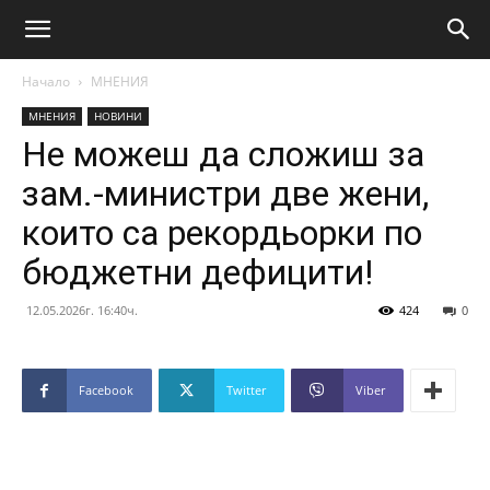
Начало
МНЕНИЯ
МНЕНИЯ
НОВИНИ
Не можеш да сложиш за
зам.-министри две жени,
които са рекордьорки по
бюджетни дефицити!
12.05.2026г. 16:40ч.
424
0
Facebook
Twitter
Viber