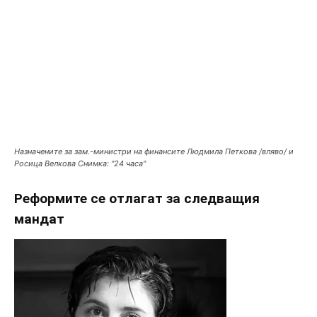
Назначените за зам.-министри на финансите Людмила Петкова /вляво/ и
Росица Велкова Снимка: "24 часа"
Реформите се отлагат за следващия
мандат