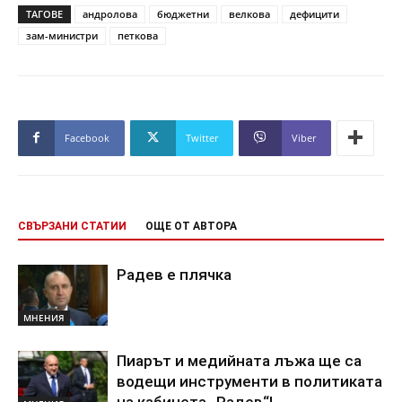
ТАГОВЕ
андролова
бюджетни
велкова
дефицити
зам-министри
петкова
Facebook
Twitter
Viber
СВЪРЗАНИ СТАТИИ
ОЩЕ ОТ АВТОРА
Радев е плячка
МНЕНИЯ
Пиарът и медийната лъжа ще са
водещи инструменти в политиката
на кабинета „Радев“!