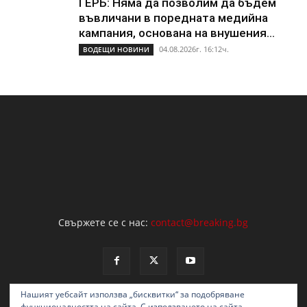
ГЕРБ: Няма да позволим да бъдем
въвличани в поредната медийна
кампания, основана на внушения...
04.08.2026г. 16:12ч.
ВОДЕЩИ НОВИНИ
Свържете се с нас:
contact@breaking.bg
Нашият уебсайт използва „бисквитки“ за подобряване
функционалността на сайта. С използването на сайта