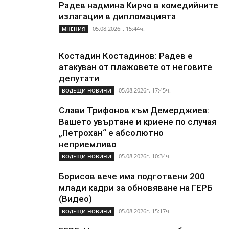
Радев надмина Кирчо в комедийните
излагации в дипломацията
05.08.2026г. 15:44ч.
МНЕНИЯ
Костадин Костадинов: Радев е
атакуван от плажoвете от неговите
депутати
05.08.2026г. 17:45ч.
ВОДЕЩИ НОВИНИ
Слави Трифонов към Демерджиев:
Вашето увъртане и криене по случая
„Петрохан“ е абсолютно
неприемливо
05.08.2026г. 10:34ч.
ВОДЕЩИ НОВИНИ
Борисов вече има подготвени 200
млади кадри за обновяване на ГЕРБ
(Видео)
05.08.2026г. 15:17ч.
ВОДЕЩИ НОВИНИ