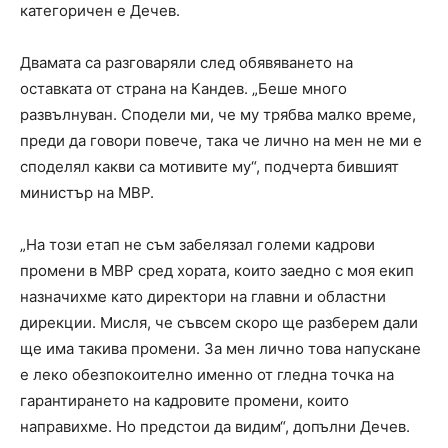
категоричен е Дечев.
Двамата са разговаряли след обявяването на
оставката от страна на Кандев. „Беше много
развълнуван. Сподели ми, че му трябва малко време,
преди да говори повече, така че лично на мен не ми е
споделял какви са мотивите му“, подчерта бившият
министър на МВР.
„На този етап не съм забелязал големи кадрови
промени в МВР сред хората, които заедно с моя екип
назначихме като директори на главни и областни
дирекции. Мисля, че съвсем скоро ще разберем дали
ще има такива промени. За мен лично това напускане
е леко обезпокоително именно от гледна точка на
гарантирането на кадровите промени, които
направихме. Но предстои да видим“, допълни Дечев.