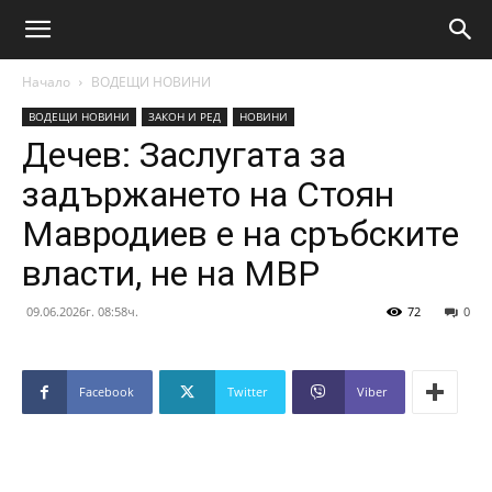
Начало
ВОДЕЩИ НОВИНИ
ВОДЕЩИ НОВИНИ
ЗАКОН И РЕД
НОВИНИ
Дечев: Заслугата за
задържането на Стоян
Мавродиев е на сръбските
власти, не на МВР
09.06.2026г. 08:58ч.
72
0
Facebook
Twitter
Viber