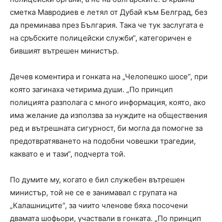
сметка Мавродиев е летял от Дубай към Белград, без
да преминава през България. Така че тук заслугата е
на сръбските полицейски служби“, категоричен е
бившият вътрешен министър.
Дечев коментира и гонката на „Челопешко шосе“, при
която загинаха четирима души. „По принцип
полицията разполага с много информация, която, ако
има желание да използва за нуждите на обществения
ред и вътрешната сигурност, би могла да помогне за
предотвратяването на подобни човешки трагедии,
каквато е и тази“, подчерта той.
По думите му, когато е бил служебен вътрешен
министър, той не се е занимавал с групата на
„Калашниците“, за чиито членове бяха посочени
двамата шофьори, участвали в гонката. „По принцип