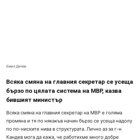
Емил Дечев
Всяка смяна на главния секретар се усеща
бързо по цялата система на МВР, казва
бившият министър
Всяка смяна на главния секретар на МВР е голяма
промяна и тя по някакъв начин бързо се усеща надолу
по по-ниските нива в структурата. Лично аз за г-н
Кандев мога да кажа, че работихме много добре