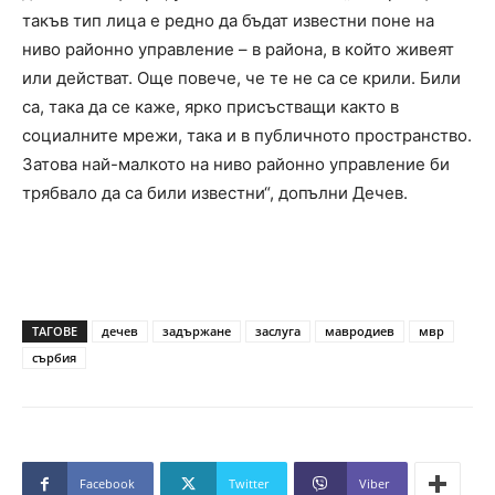
такъв тип лица е редно да бъдат известни поне на
ниво районно управление – в района, в който живеят
или действат. Още повече, че те не са се крили. Били
са, така да се каже, ярко присъстващи както в
социалните мрежи, така и в публичното пространство.
Затова най-малкото на ниво районно управление би
трябвало да са били известни“, допълни Дечев.
ТАГОВЕ
дечев
задържане
заслуга
мавродиев
мвр
сърбия
Facebook
Twitter
Viber