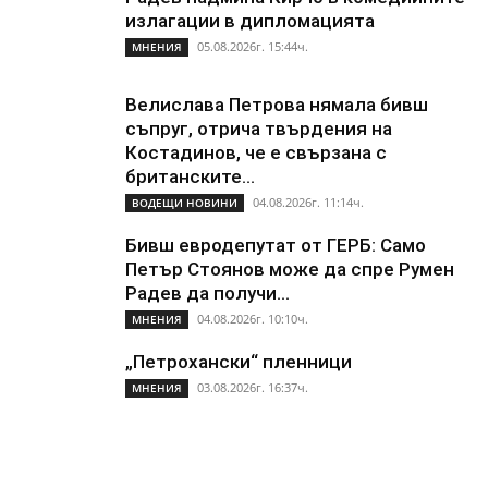
излагации в дипломацията
05.08.2026г. 15:44ч.
МНЕНИЯ
Велислава Петрова нямала бивш
съпруг, отрича твърдения на
Костадинов, че е свързана с
британските...
04.08.2026г. 11:14ч.
ВОДЕЩИ НОВИНИ
Бивш евродепутат от ГЕРБ: Само
Петър Стоянов може да спре Румен
Радев да получи...
04.08.2026г. 10:10ч.
МНЕНИЯ
„Петрохански“ пленници
03.08.2026г. 16:37ч.
МНЕНИЯ