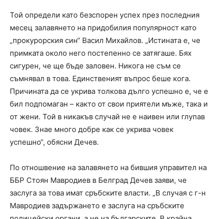
Той определи като безспорен успех през последния
месец залавянето на придобилия популярност като
„прокурорския син“ Васил Михайлов. „Истината е, че
примката около него постепенно се затягаше. Бях
сигурен, че ще бъде заловен. Никога не съм се
съмнявал в това. Единственият въпрос беше кога.
Причината да се укрива толкова дълго успешно е, че е
бил подпомаган – както от свои приятели мъже, така и
от жени. Той в никакъв случай не е наивен или глупав
човек. Знае много добре как се укрива човек
успешно“, обясни Дечев.
По отношвение на залавянето на бившия управител на
ББР Стоян Мавродиев в Белград Дечев заяви, че
заслуга за това имат сръбските власти. „В случая с г-н
Мавродиев задържането е заслуга на сръбските
полицейски органи, а не на българските. В крайна