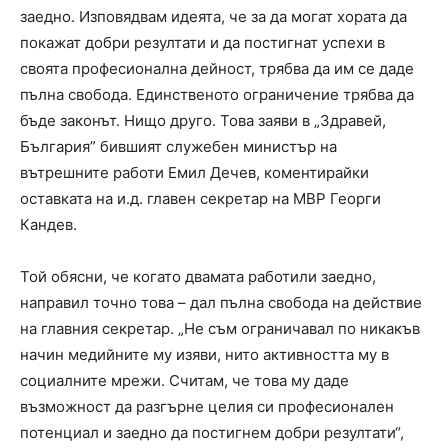
заедно. Изповядвам идеята, че за да могат хората да
покажат добри резултати и да постигнат успехи в
своята професионална дейност, трябва да им се даде
пълна свобода. Единственото ограничение трябва да
бъде законът. Нищо друго. Това заяви в „Здравей,
България” бившият служебен министър на
вътрешните работи Емил Дечев, коментирайки
оставката на и.д. главен секретар на МВР Георги
Кандев.
Той обясни, че когато двамата работили заедно,
направил точно това – дал пълна свобода на действие
на главния секретар. „Не съм ограничавал по никакъв
начин медийните му изяви, нито активността му в
социалните мрежи. Считам, че това му даде
възможност да разгърне целия си професионален
потенциал и заедно да постигнем добри резултати“,