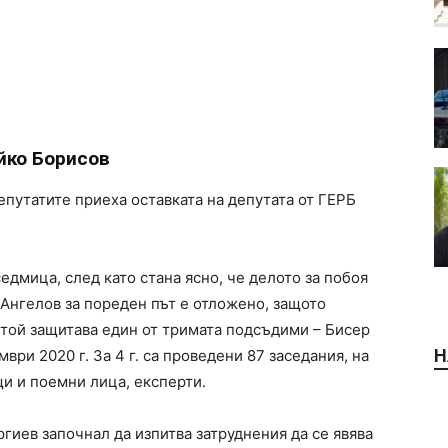
йко Борисов
депутатите приеха оставката на депутата от ГЕРБ
едмица, след като стана ясно, че делото за побоя
и Ангелов за пореден път е отложено, защото
 той защитава един от тримата подсъдими – Бисер
Н
ри 2020 г. За 4 г. са проведени 87 заседания, на
щи и поемни лица, експерти.
ргиев започнал да изпитва затруднения да се явява