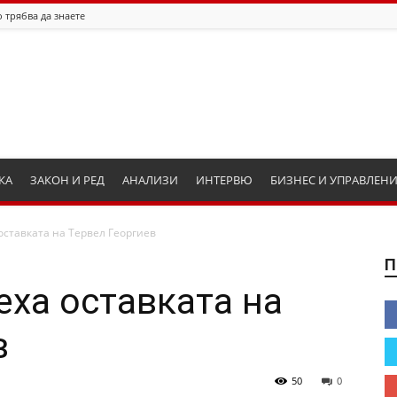
 трябва да знаете
КА
ЗАКОН И РЕД
АНАЛИЗИ
ИНТЕРВЮ
БИЗНЕС И УПРАВЛЕН
оставката на Тервел Георгиев
П
еха оставката на
в
50
0