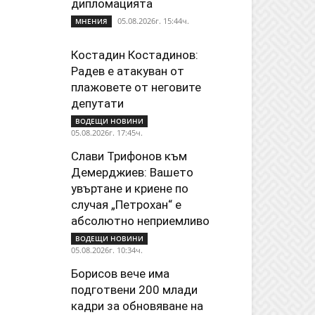
дипломацията
05.08.2026г. 15:44ч.
МНЕНИЯ
Костадин Костадинов:
Радев е атакуван от
плажoвете от неговите
депутати
ВОДЕЩИ НОВИНИ
05.08.2026г. 17:45ч.
Слави Трифонов към
Демерджиев: Вашето
увъртане и криене по
случая „Петрохан“ е
абсолютно неприемливо
ВОДЕЩИ НОВИНИ
05.08.2026г. 10:34ч.
Борисов вече има
подготвени 200 млади
кадри за обновяване на