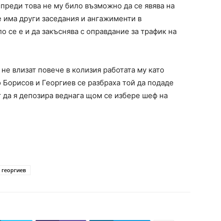
 преди това не му било възможно да се явява на
е има други заседания и ангажименти в
о се е и да закъснява с оправдание за трафик на
не влизат повече в колизия работата му като
о Борисов и Георгиев се разбраха той да подаде
 да я депозира веднага щом се избере шеф на
 георгиев