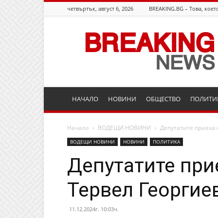
четвъртък, август 6, 2026
BREAKING.BG – Това, което
Breaking.bg
НАЧАЛО
НОВИНИ
ОБЩЕСТВО
ПОЛИТИ
Начало
ВОДЕЩИ НОВИНИ
Депутатите приеха 
ВОДЕЩИ НОВИНИ
НОВИНИ
ПОЛИТИКА
Депутатите при
Тервел Георгие
11.12.2024г. 10:03ч.