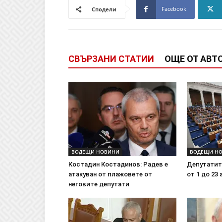
Facebook
Сподели
СВЪРЗАНИ СТАТИИ
ОЩЕ ОТ АВТ
ВОДЕЩИ НОВИНИ
ВОДЕЩИ Н
Костадин Костадинов: Радев е
Депутатит
атакуван от плажoвете от
от 1 до 23 
неговите депутати