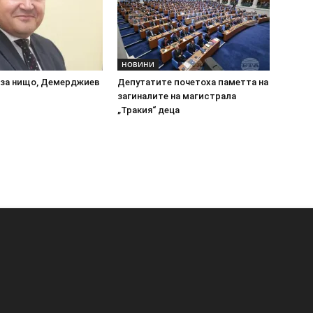
НОВИНИ
 за нищо, Демерджиев
Депутатите почетоха паметта на
загиналите на магистрала
„Тракия“ деца