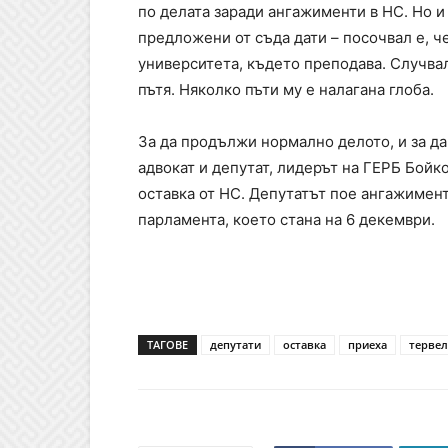
по делата заради ангажименти в НС. Но и
предложени от съда дати – посочвал е, ч
университета, където преподава. Случвал
пътя. Няколко пъти му е налагана глоба.
За да продължи нормално делото, и за да 
адвокат и депутат, лидерът на ГЕРБ Бойк
оставка от НС. Депутатът пое ангажимент
парламента, което стана на 6 декември.
ТАГОВЕ
депутати
оставка
приеха
тервел