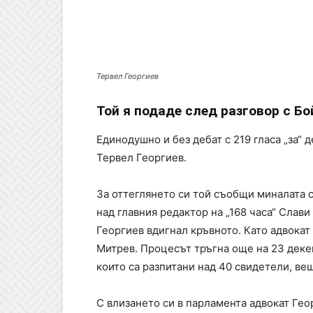
Тервел Георгиев
Той я подаде след разговор с Бо
Единодушно и без дебат с 219 гласа „за“ 
Тервел Георгиев.
За оттеглянето си той съобщи миналата с
над главния редактор на „168 часа“ Слав
Георгиев вдигнал кръвното. Като адвокат
Митрев. Процесът тръгна още на 23 декемв
които са разпитани над 40 свидетели, ве
С влизането си в парламента адвокат Гео