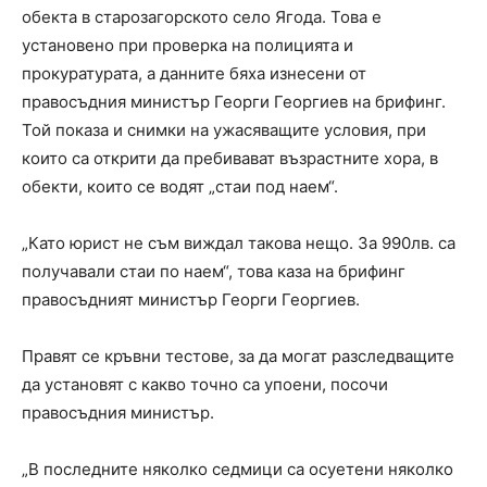
обекта в старозагорското село Ягода. Това е
установено при проверка на полицията и
прокуратурата, а данните бяха изнесени от
правосъдния министър Георги Георгиев на брифинг.
Той показа и снимки на ужасяващите условия, при
които са открити да пребивават възрастните хора, в
обекти, които се водят „стаи под наем“.
„Като юрист не съм виждал такова нещо. За 990лв. са
получавали стаи по наем“, това каза на брифинг
правосъдният министър Георги Георгиев.
Правят се кръвни тестове, за да могат разследващите
да установят с какво точно са упоени, посочи
правосъдния министър.
„В последните няколко седмици са осуетени няколко