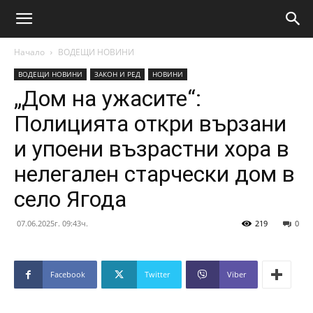
Начало
ВОДЕЩИ НОВИНИ
ВОДЕЩИ НОВИНИ
ЗАКОН И РЕД
НОВИНИ
„Дом на ужасите“:
Полицията откри вързани
и упоени възрастни хора в
нелегален старчески дом в
село Ягода
07.06.2025г. 09:43ч.
219
0
Facebook
Twitter
Viber