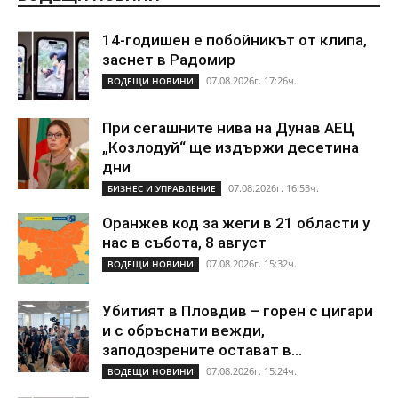
14-годишен е побойникът от клипа,
заснет в Радомир
07.08.2026г. 17:26ч.
ВОДЕЩИ НОВИНИ
При сегашните нива на Дунав АЕЦ
„Козлодуй“ ще издържи десетина
дни
07.08.2026г. 16:53ч.
БИЗНЕС И УПРАВЛЕНИЕ
Оранжев код за жеги в 21 области у
нас в събота, 8 август
07.08.2026г. 15:32ч.
ВОДЕЩИ НОВИНИ
Убитият в Пловдив – горен с цигари
и с обръснати вежди,
заподозрените остават в...
07.08.2026г. 15:24ч.
ВОДЕЩИ НОВИНИ