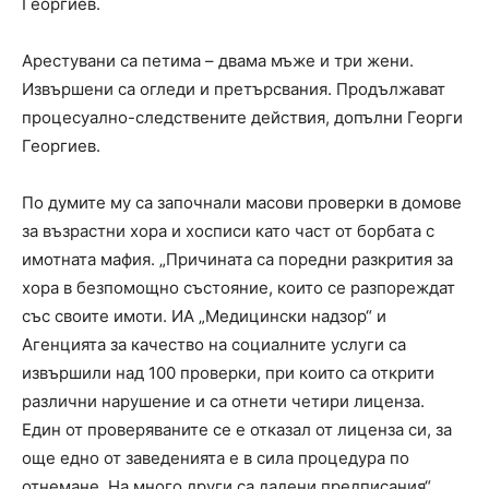
Георгиев.
Арестувани са петима – двама мъже и три жени.
Извършени са огледи и претърсвания. Продължават
процесуално-следствените действия, допълни Георги
Георгиев.
По думите му са започнали масови проверки в домове
за възрастни хора и хосписи като част от борбата с
имотната мафия. „Причината са поредни разкрития за
хора в безпомощно състояние, които се разпореждат
със своите имоти. ИА „Медицински надзор“ и
Агенцията за качество на социалните услуги са
извършили над 100 проверки, при които са открити
различни нарушение и са отнети четири лиценза.
Един от проверяваните се е отказал от лиценза си, за
още едно от заведенията е в сила процедура по
отнемане. На много други са дадени предписания“,