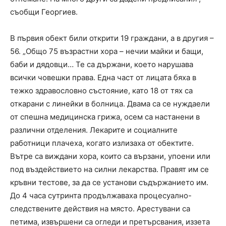
съобщи Георгиев.
В първия обект били открити 19 граждани, а в другия –
56. „Общо 75 възрастни хора – нечии майки и бащи,
баби и дядовци… Те са държани, което нарушава
всички човешки права. Една част от лицата бяха в
тежко здравословно състояние, като 18 от тях са
откарани с линейки в болница. Двама са се нуждаели
от спешна медицинска грижа, осем са настанени в
различни отделения. Лекарите и социалните
работници плачеха, когато излизаха от обектите.
Вътре са виждани хора, които са вързани, упоени или
под въздействието на силни лекарства. Правят им се
кръвни тестове, за да се установи съдържанието им.
До 4 часа сутринта продължаваха процесуално-
следствените действия на място. Арестувани са
петима, извършени са огледи и претърсвания, иззета