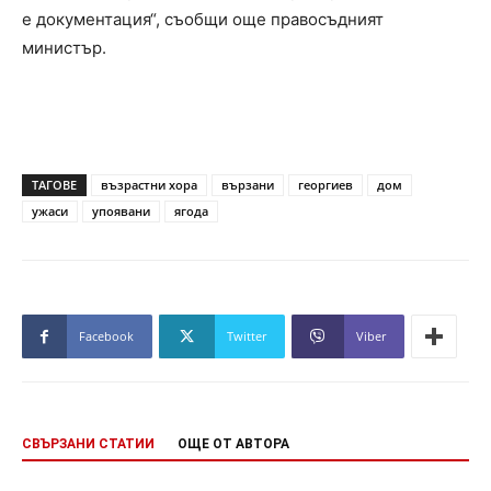
е документация“, съобщи още правосъдният
министър.
ТАГОВЕ
възрастни хора
вързани
георгиев
дом
ужаси
упоявани
ягода
Facebook
Twitter
Viber
СВЪРЗАНИ СТАТИИ
ОЩЕ ОТ АВТОРА