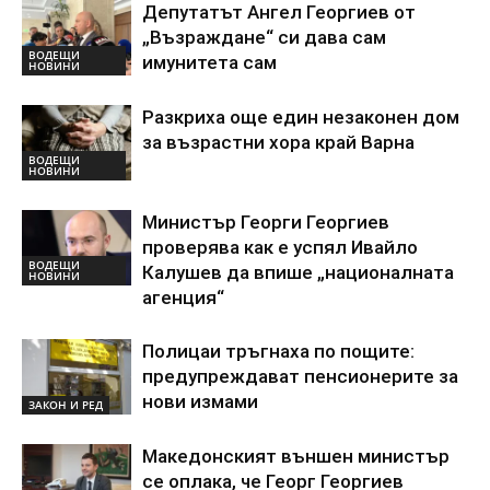
Депутатът Ангел Георгиев от
„Възраждане“ си дава сам
ВОДЕЩИ
имунитета сам
НОВИНИ
Разкриха още един незаконен дом
за възрастни хора край Варна
ВОДЕЩИ
НОВИНИ
Министър Георги Георгиев
проверява как е успял Ивайло
ВОДЕЩИ
Калушев да впише „националната
НОВИНИ
агенция“
Полицаи тръгнаха по пощите:
предупреждават пенсионерите за
нови измами
ЗАКОН И РЕД
Македонският външен министър
се оплака, че Георг Георгиев