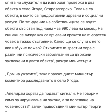
опита на служители да извършат проверки в два
обекта в село Ягода, Старозагорско. Това не са
обекти, в които са предоставяни здравни и социални
услуги. По твърдение на собствениците се водят
обекти със стаи под наем – за 990 лева на месец. На
снимки се вижда как са връзвани краката на възрастен
човек в тежко състояние. Какво ще се случи с него,
ако избухне пожар? Откритите възрастни хора с
различни психически заболявания са държани
заключени в двата обекта“, разкри министърът.
„Дом на ужасите“, така правосъдният министър
коментира разследването в село Ягода.
„Апелирам хората да подават сигнали. Не говорим
само за нарушаване на закона, а за погазване на
човечността“, заяви правосъдният министър Георги