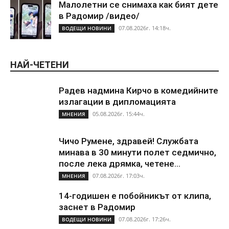
Малолетни се снимаха как бият дете
в Радомир /видео/
07.08.2026г. 14:18ч.
ВОДЕЩИ НОВИНИ
НАЙ-ЧЕТЕНИ
Радев надмина Кирчо в комедийните
излагации в дипломацията
05.08.2026г. 15:44ч.
МНЕНИЯ
Чичо Румене, здравей! Службата
минава в 30 минути полет седмично,
после лека дрямка, четене...
07.08.2026г. 17:03ч.
МНЕНИЯ
14-годишен е побойникът от клипа,
заснет в Радомир
07.08.2026г. 17:26ч.
ВОДЕЩИ НОВИНИ