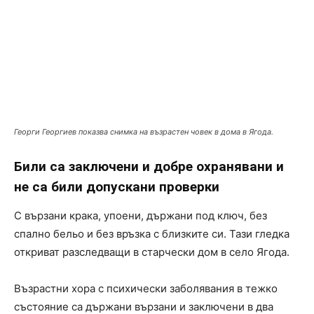
Георги Георгиев показва снимка на възрастен човек в дома в Ягода.
Били са заключени и добре охранявани и
не са били допускани проверки
С вързани крака, упоени, държани под ключ, без
спално бельо и без връзка с близките си. Тази гледка
откриват разследващи в старчески дом в село Ягода.
Възрастни хора с психически заболявания в тежко
състояние са държани вързани и заключени в два