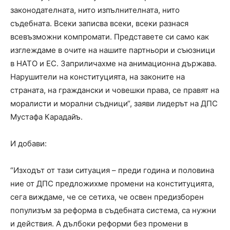
законодателната, нито изпълнителната, нито
съдебната. Всеки записва всеки, всеки разнася
всевъзможни компромати. Представете си само как
изглеждаме в очите на нашите партньори и съюзници
в НАТО и ЕС. Заприличахме на анимационна държава.
Нарушители на конституцията, на законите на
страната, на граждански и човешки права, се правят на
моралисти и морални съдници“, заяви лидерът на ДПС
Мустафа Карадайъ.
И добави:
“Изходът от тази ситуация – преди година и половина
ние от ДПС предложихме промени на конституцията,
сега виждаме, че се сетиха, че освен предизборен
популизъм за реформа в съдебната система, са нужни
и действия. А дълбоки реформи без промени в