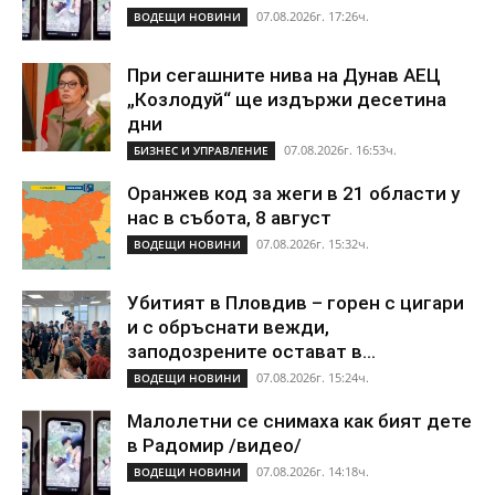
07.08.2026г. 17:26ч.
ВОДЕЩИ НОВИНИ
При сегашните нива на Дунав АЕЦ
„Козлодуй“ ще издържи десетина
дни
07.08.2026г. 16:53ч.
БИЗНЕС И УПРАВЛЕНИЕ
Оранжев код за жеги в 21 области у
нас в събота, 8 август
07.08.2026г. 15:32ч.
ВОДЕЩИ НОВИНИ
Убитият в Пловдив – горен с цигари
и с обръснати вежди,
заподозрените остават в...
07.08.2026г. 15:24ч.
ВОДЕЩИ НОВИНИ
Малолетни се снимаха как бият дете
в Радомир /видео/
07.08.2026г. 14:18ч.
ВОДЕЩИ НОВИНИ