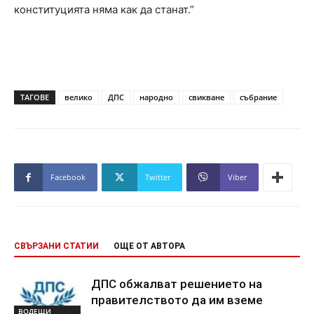
конституцията няма как да станат.”
ТАГОВЕ
велико
ДПС
народно
свикване
събрание
Facebook
Twitter
Viber
СВЪРЗАНИ СТАТИИ
ОЩЕ ОТ АВТОРА
ДПС обжалват решението на
правителството да им вземе
ВОДЕЩИ