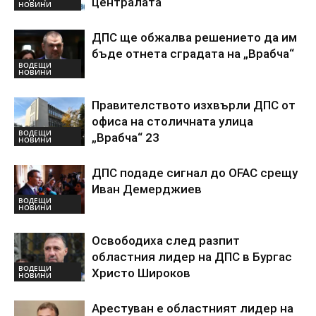
централата
НОВИНИ
ДПС ще обжалва решението да им
бъде отнета сградата на „Врабча“
ВОДЕЩИ
НОВИНИ
Правителството изхвърли ДПС от
офиса на столичната улица
ВОДЕЩИ
„Врабча“ 23
НОВИНИ
ДПС подаде сигнал до OFAC срещу
Иван Демерджиев
ВОДЕЩИ
НОВИНИ
Освободиха след разпит
областния лидер на ДПС в Бургас
ВОДЕЩИ
Христо Широков
НОВИНИ
Арестуван е областният лидер на