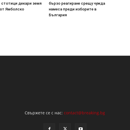
 стотици декари земя
бързо реагиране срещу чужда
 от Ямболско
намеса преди изборите в
България
Свържете се с нас:
contact@breaking.bg