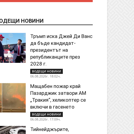
ОДЕЩИ НОВИНИ
Тръмп иска Джей Ди Ванс
да бъде кандидат-
президентът на
републиканците през
2028 г.
ВОДЕЩИ НОВИНИ
06.08.2026г. 18:02ч.
Мащабен пожар край
Пазарджик затвори АМ
„Тракия“, хеликоптер се
включи в гасенето
ВОДЕЩИ НОВИНИ
06.08.2026г. 17:09ч.
Тийнейджърите,