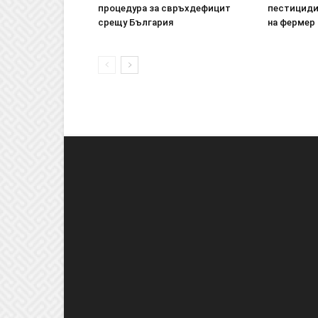
процедура за свръхдефицит
пестициди
срещу България
на фермер