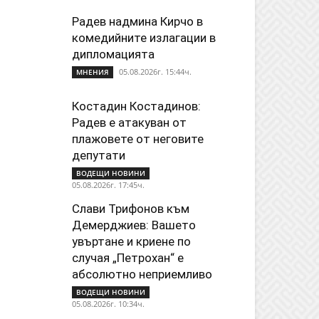
Радев надмина Кирчо в
комедийните излагации в
дипломацията
05.08.2026г. 15:44ч.
МНЕНИЯ
Костадин Костадинов:
Радев е атакуван от
плажoвете от неговите
депутати
ВОДЕЩИ НОВИНИ
05.08.2026г. 17:45ч.
Слави Трифонов към
Демерджиев: Вашето
увъртане и криене по
случая „Петрохан“ е
абсолютно неприемливо
ВОДЕЩИ НОВИНИ
05.08.2026г. 10:34ч.