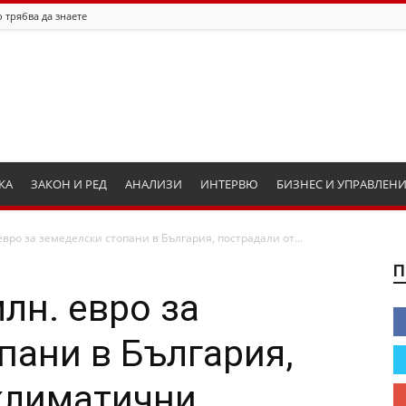
 трябва да знаете
КА
ЗАКОН И РЕД
АНАЛИЗИ
ИНТЕРВЮ
БИЗНЕС И УПРАВЛЕН
 евро за земеделски стопани в България, пострадали от...
П
млн. евро за
пани в България,
климатични