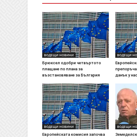
ВОДЕЩИ НОВИНИ
ВОДЕЩИ Н
Брюксел одобри четвъртото
Европейск
плащане по плана за
препоръча
възстановяване за България
данък у на
ВОДЕЩИ НОВИНИ
ВОДЕЩИ Н
Европейската комисия започва
Земеделски