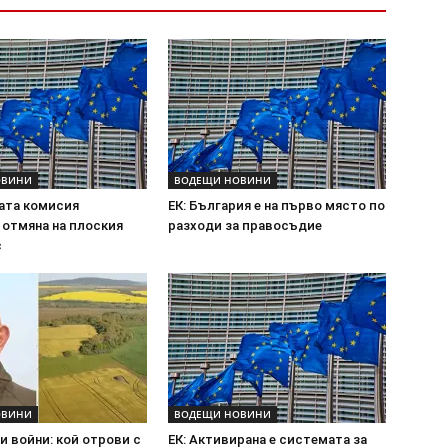
ОВИНИ
ВОДЕЩИ НОВИНИ
ата комисия
ЕК: България е на първо място по
 отмяна на плоския
разходи за правосъдие
с
ОВИНИ
ВОДЕЩИ НОВИНИ
 войни: кой отрови с
ЕК: Активирана е системата за