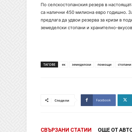
По селскостопанския резерв в настоящат
са налични 450 милиона евро годишно. З
предлага да удвои резерва за кризи в по
земеделски стопани и хранително-вкусов
ТАГОВЕ
ек
земеделски
помощи
стопани
Facebook
Сподели
СВЪРЗАНИ СТАТИИ
ОЩЕ ОТ АВТ