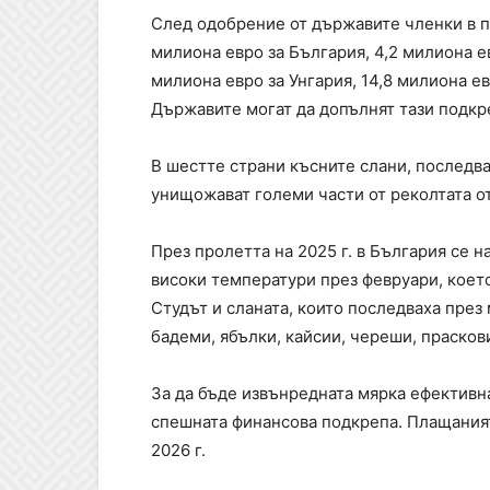
След одобрение от държавите членки в п
милиона евро за България, 4,2 милиона евр
милиона евро за Унгария, 14,8 милиона ев
Държавите могат да допълнят тази подкре
В шестте страни късните слани, последв
унищожават големи части от реколтата от
През пролетта на 2025 г. в България се 
високи температури през февруари, коет
Студът и сланата, които последваха през
бадеми, ябълки, кайсии, череши, праскови
За да бъде извънредната мярка ефективн
спешната финансова подкрепа. Плащаният
2026 г.