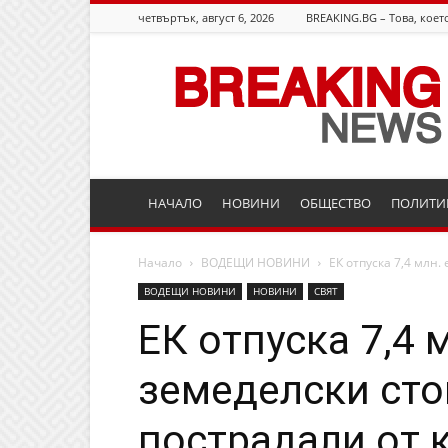
четвъртък, август 6, 2026
BREAKING.BG – Това, което
Breaking.bg
НАЧАЛО
НОВИНИ
ОБЩЕСТВО
ПОЛИТИ
Начало
ВОДЕЩИ НОВИНИ
ЕК отпуска 7,4 млн.
ВОДЕЩИ НОВИНИ
НОВИНИ
СВЯТ
ЕК отпуска 7,4 
земеделски сто
пострадали от 