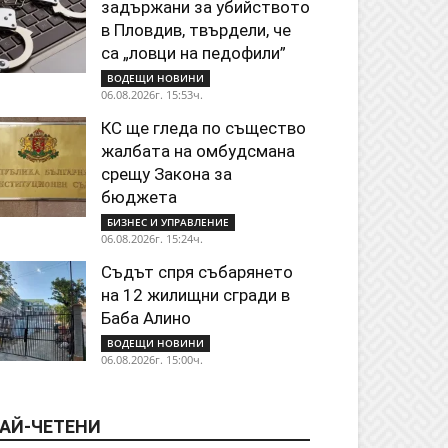
задържани за убийството
в Пловдив, твърдели, че
са „ловци на педофили”
ВОДЕЩИ НОВИНИ
06.08.2026г. 15:53ч.
КС ще гледа по същество
жалбата на омбудсмана
срещу Закона за
бюджета
БИЗНЕС И УПРАВЛЕНИЕ
06.08.2026г. 15:24ч.
Съдът спря събарянето
на 12 жилищни сгради в
Баба Алино
ВОДЕЩИ НОВИНИ
06.08.2026г. 15:00ч.
АЙ-ЧЕТЕНИ