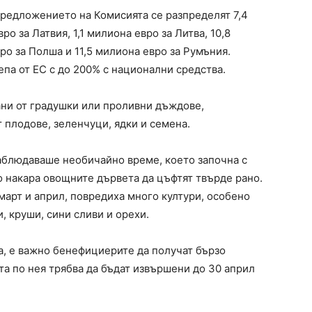
редложението на Комисията се разпределят 7,4
о за Латвия, 1,1 милиона евро за Литва, 10,8
ро за Полша и 11,5 милиона евро за Румъния.
па от ЕС с до 200% с национални средства.
ани от градушки или проливни дъждове,
 плодове, зеленчуци, ядки и семена.
наблюдаваше необичайно време, което започна с
о накара овощните дървета да цъфтят твърде рано.
 март и април, повредиха много култури, особено
, круши, сини сливи и орехи.
а, е важно бенефициерите да получат бързо
а по нея трябва да бъдат извършени до 30 април