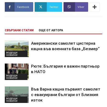
Facebook
Twitter
Viber
СВЪРЗАНИ СТАТИИ
ОЩЕ ОТ АВТОРА
Американски самолет цистерна
кацна във военната база „Безмер“
ВОДЕЩИ
НОВИНИ
Рюте: България е важен партньор
в НАТО
ВОДЕЩИ
НОВИНИ
Във Варна кацна първият самолет
с евакуирани българи от Близкия
ВОДЕЩИ
изток
НОВИНИ