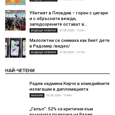
Убитият в Пловдив – горен с цигари
и с обръснати вежди,
заподозрените остават в...
07.08.2026г. 15:24ч.
ВОДЕЩИ НОВИНИ
Малолетни се снимаха как бият дете
в Радомир /видео/
07.08.2026г. 14:18ч.
ВОДЕЩИ НОВИНИ
НАЙ-ЧЕТЕНИ
Радев надмина Кирчо в комедийните
излагации в дипломацията
05.08.2026г. 15:44ч.
МНЕНИЯ
„Галъп“: 52% са критични към
външната политика на Радев