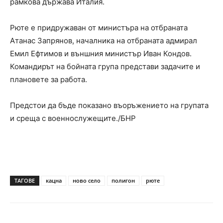
рамкова държава Италия.
Рюте е придружаван от министъра на отбраната
Атанас Запрянов, началника на отбраната адмирал
Емил Ефтимов и външния министър Иван Кондов.
Командирът на бойната група представи задачите и
плановете за работа.
Предстои да бъде показано въоръжението на групата
и среща с военнослужещите./БНР
ТАГОВЕ
кацна
ново село
полигон
рюте