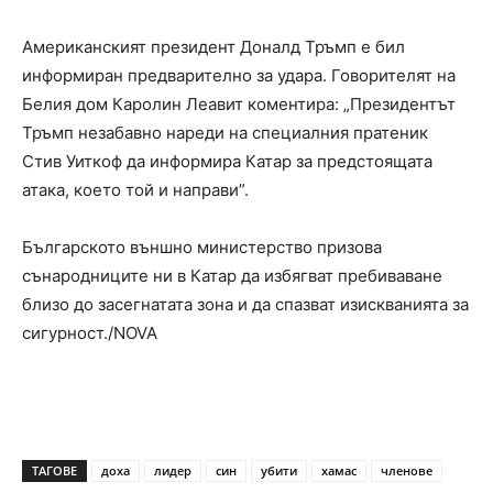
Американският президент Доналд Тръмп е бил
информиран предварително за удара. Говорителят на
Белия дом Каролин Леавит коментира: „Президентът
Тръмп незабавно нареди на специалния пратеник
Стив Уиткоф да информира Катар за предстоящата
атака, което той и направи”.
Българското външно министерство призова
сънародниците ни в Катар да избягват пребиваване
близо до засегнатата зона и да спазват изискванията за
сигурност./NOVA
ТАГОВЕ
доха
лидер
син
убити
хамас
членове