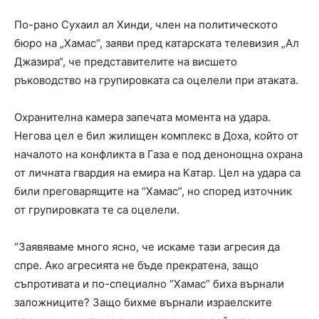
По-рано Сухаил ал Хинди, член на политическото
бюро на „Хамас“, заяви пред катарската телевизия „Ал
Джазира“, че представителите на висшето
ръководство на групировката са оцелели при атаката.
Охранителна камера запечата момента на удара.
Негова цел е бил жилищен комплекс в Доха, който от
началото на конфликта в Газа е под денонощна охрана
от личната гвардия на емира на Катар. Цел на удара са
били преговарящите на “Хамас”, но според източник
от групировката те са оцелели.
“Заявяваме много ясно, че искаме тази агресия да
спре. Ако агресията не бъде прекратена, защо
съпротивата и по-специално “Хамас” биха върнали
заложниците? Защо бихме върнали израелските