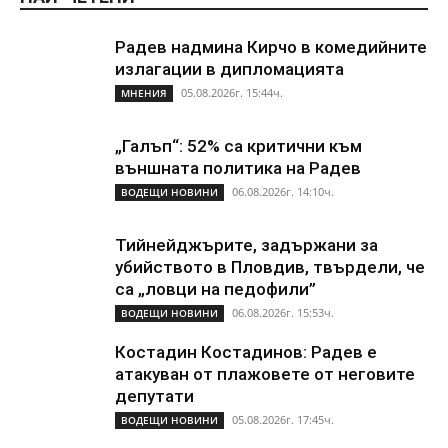
Радев надмина Кирчо в комедийните
излагации в дипломацията
05.08.2026г. 15:44ч.
МНЕНИЯ
„Галъп“: 52% са критични към
външната политика на Радев
06.08.2026г. 14:10ч.
ВОДЕЩИ НОВИНИ
Тийнейджърите, задържани за
убийството в Пловдив, твърдели, че
са „ловци на педофили”
06.08.2026г. 15:53ч.
ВОДЕЩИ НОВИНИ
Костадин Костадинов: Радев е
атакуван от плажoвете от неговите
депутати
05.08.2026г. 17:45ч.
ВОДЕЩИ НОВИНИ