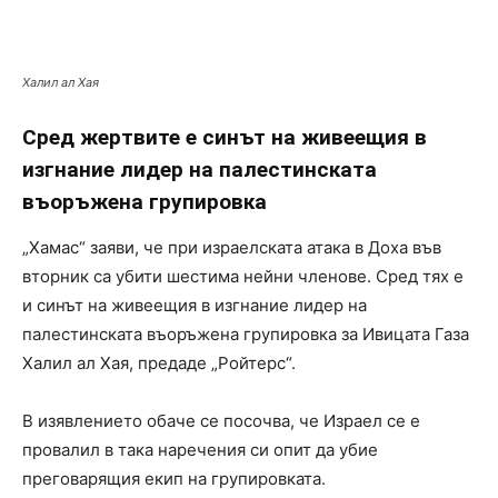
Халил ал Хая
Сред жертвите е синът на живеещия в
изгнание лидер на палестинската
въоръжена групировка
„Хамас“ заяви, че при израелската атака в Доха във
вторник са убити шестима нейни членове. Сред тях е
и синът на живеещия в изгнание лидер на
палестинската въоръжена групировка за Ивицата Газа
Халил ал Хая, предаде „Ройтерс“.
В изявлението обаче се посочва, че Израел се е
провалил в така наречения си опит да убие
преговарящия екип на групировката.