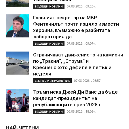
07.08.2026г. 09:26ч.
ВОДЕЩИ НОВИНИ
Главният секретар на МВР:
Фентанилът почти изцяло измести
хероина, възможно е разбитата
лаборатория да...
07.08.2026г. 09:07ч.
ВОДЕЩИ НОВИНИ
Ограничават движението на камиони
по „Тракия“, „Струма“ и
Кресненското дефиле в петък и
неделя
07.08.2026г. 08:57ч.
БИЗНЕС И УПРАВЛЕНИЕ
Тръмп иска Джей Ди Ванс да бъде
кандидат-президентът на
републиканците през 2028 г.
06.08.2026г. 18:02ч.
ВОДЕЩИ НОВИНИ
НАЙ-ЧЕТЕНИ