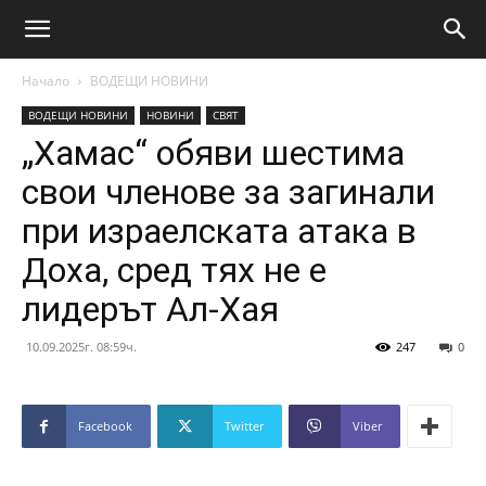
Начало
ВОДЕЩИ НОВИНИ
ВОДЕЩИ НОВИНИ
НОВИНИ
СВЯТ
„Хамас“ обяви шестима
свои членове за загинали
при израелската атака в
Доха, сред тях не е
лидерът Ал-Хая
10.09.2025г. 08:59ч.
247
0
Facebook
Twitter
Viber