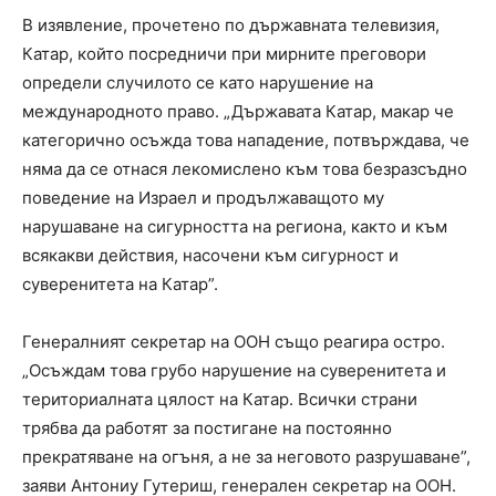
В изявление, прочетено по държавната телевизия,
Катар, който посредничи при мирните преговори
определи случилото се като нарушение на
международното право. „Държавата Катар, макар че
категорично осъжда това нападение, потвърждава, че
няма да се отнася лекомислено към това безразсъдно
поведение на Израел и продължаващото му
нарушаване на сигурността на региона, както и към
всякакви действия, насочени към сигурност и
суверенитета на Катар”.
Генералният секретар на ООН също реагира остро.
„Осъждам това грубо нарушение на суверенитета и
териториалната цялост на Катар. Всички страни
трябва да работят за постигане на постоянно
прекратяване на огъня, а не за неговото разрушаване”,
заяви Антониу Гутериш, генерален секретар на ООН.