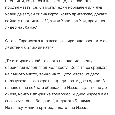
пленници, които са в наши ръце, ако войната
продължава? Как би могъл един нормален или луд
човек да загуби силна карта, която притежава, докато
войната продължава?“, заяви Халил ал Хая, временен
лидер на „Хамас”.
С това Еврейската държава разшири още военните си
действия в Близкия изток.
„Те извършиха най-тежкото нападение срещу
еврейския народ след Холокоста. Сега те се срещаха
на същото място, точно на същото място, където
празнуваха това зверство преди почти две години. В
началото на войната обещах, че Израел ще стигне до
онези, които извършиха този ужас. И днес Израел и аз
спазихме това обещание”, подчерта Бенямин
Нетаняху, министър-председател на Израел.